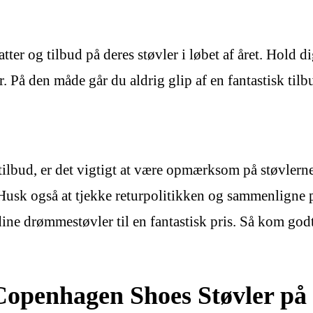
er og tilbud på deres støvler i løbet af året. Hold di
. På den måde går du aldrig glip af en fantastisk ti
lbud, er det vigtigt at være opmærksom på støvlernes
Husk også at tjekke returpolitikken og sammenligne p
ine drømmestøvler til en fantastisk pris. Så kom go
e Copenhagen Shoes Støvler på