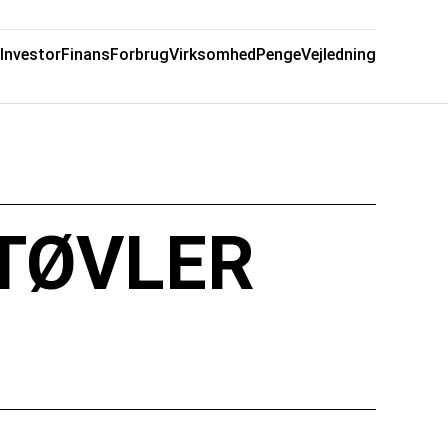
Investor
Finans
Forbrug
Virksomhed
Penge
Vejledning
TØVLER