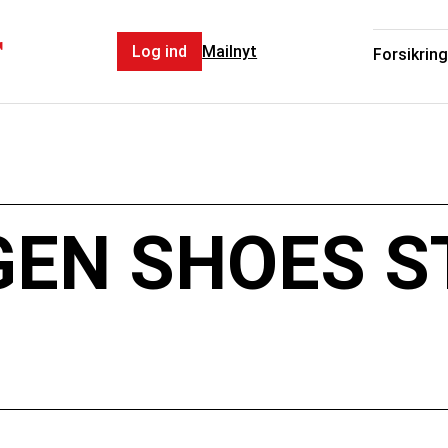
r
Log ind
Mailnyt
Forsikring
EN SHOES S