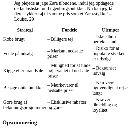
Jeg plejede at jage Zara tilbudene, indtil jeg opdagede
de fantastiske fund i genbrugsbutikker. Nu kan jeg få
flere stykker tøj til samme pris som ét Zara-stykke! –
Louise, 29
Strategi
Fordele
Ulemper
– Ikke altid i
Købe brugt
– Billigere tøj
perfekt stand
– Risiko for at
– Markant nedsatte
Vente på udsalg
populære stykker
priser
er udsolgt
– Mulighed for at finde
– Begrænset
Kigge efter brandsale
høj kvalitet til nedsatte
udvalg
priser
– Kan være
– Mærkevarer til
Besøge outletbutikker
nødvendigt at rejse
nedsatte priser
langt
– Kræver
Gøre brug af
– Eksklusive rabatter
tilmelding og
belønningsprogrammer
og goder
loyalitet
Opsummering