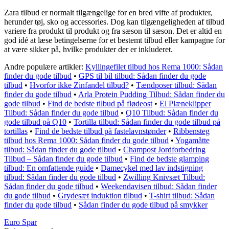
Zara tilbud er normalt tilgængelige for en bred vifte af produkter,
herunder tøj, sko og accessories. Dog kan tilgængeligheden af tilbud
variere fra produkt til produkt og fra sæson til sæson. Det er altid en
god idé at læse betingelserne for et bestemt tilbud eller kampagne for
at være sikker på, hvilke produkter der er inkluderet.
Andre populære artikler:
Kyllingefilet tilbud hos Rema 1000: Sådan
finder du gode tilbud
•
GPS til bil tilbud: Sådan finder du gode
tilbud
•
Hvorfor ikke Zinfandel tilbud?
•
Tændposer tilbud: Sådan
finder du gode tilbud
•
Arla Protein Pudding Tilbud: Sådan finder du
gode tilbud
•
Find de bedste tilbud på flødeost
•
El Plæneklipper
Tilbud: Sådan finder du gode tilbud
•
Q10 Tilbud: Sådan finder du
gode tilbud på Q10
•
Tortilla tilbud: Sådan finder du gode tilbud på
tortillas
•
Find de bedste tilbud på fastelavnstønder
•
Ribbensteg
tilbud hos Rema 1000: Sådan finder du gode tilbud
•
Yogamåtte
tilbud: Sådan finder du gode tilbud
•
Champost Jordforbedring
Tilbud – Sådan finder du gode tilbud
•
Find de bedste glamping
tilbud: En omfattende guide
•
Damecykel med lav indstigning
tilbud: Sådan finder du gode tilbud
•
Zwilling Knivsæt Tilbud:
Sådan finder du gode tilbud
•
Weekendavisen tilbud: Sådan finder
du gode tilbud
•
Grydesæt induktion tilbud
•
T-shirt tilbud: Sådan
finder du gode tilbud
•
Sådan finder du gode tilbud på smykker
Euro Spar