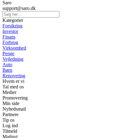
Saro
support@saro.dk
Kategorier
Forsikring
Investor
Finans
Forbrug
Virksomhed
Penge
Vejledning
Auto
Børn
Renovering
Hvem er vi
Tal med os
Medier
Promovering
Min side
Nyhedsmail
Partnere
Tip os
Log ind
Tilmeld
Mailnyt