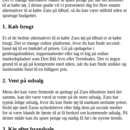
til at købe tøj. I denne guide vil vi præsentere dig for flere smarte
alternativer til at købe Zara på tilbud, så du kan være stilfuld uden at
sprænge budgettet.
1. Køb brugt
Et af de bedste alternativer til at købe Zara tøj på tilbud er at købe
brugt. Der er mange online platforme, hvor du kan finde second-
hand tøj til en brøkdel af prisen. Gå på opdagelse i
genbrugsbutikker, loppemarkeder eller tag et kig på online
markedspladser som Den Blå Avis eller Trendsales. Der er ingen
grund til at gå på kompromis med stilen, når du kan finde unikke og
fashionable fund til en billigere pris.
2. Vent på udsalg
Mens det kan være fristende at springe på Zara tilbudene med det
samme, kan det være værd at vente på de store udsalg. Zara har
typisk årlige udsalg, hvor du kan finde tøj til markant nedsatte priser.
Hold øje med Zaras nyhedsbreve eller følg dem på sociale medier
for at være blandt de første til at få besked om kommende udsalg. På
denne måde kan du spare penge og stadig få fat i de nyeste trends.
3. Kig efter brandsale