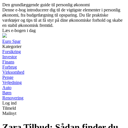
Den grundlæggende guide til personlig økonomi
Denne e-bog introducerer dig til de vigtigste elementer i personlig
økonomi, fra budgetlægning til opsparing. Du får praktiske
værktøjer og tips til at få styr på dine økonomiske forhold og skabe
en stabil økonomisk fremtid.
Læs e-bogen i dag
Euro Spar
Kategorier
Forsikring
Investor
Finans
Forbrug
Virksomhed
Penge
Vejledning
Auto
Børn
Renovering
Log ind
Tilmeld
Mailnyt
Zara Tilbud: Sådan finder du