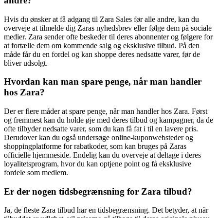
andre?
Hvis du ønsker at få adgang til Zara Sales før alle andre, kan du
overveje at tilmelde dig Zaras nyhedsbrev eller følge dem på sociale
medier. Zara sender ofte beskeder til deres abonnenter og følgere for
at fortælle dem om kommende salg og eksklusive tilbud. På den
måde får du en fordel og kan shoppe deres nedsatte varer, før de
bliver udsolgt.
Hvordan kan man spare penge, når man handler
hos Zara?
Der er flere måder at spare penge, når man handler hos Zara. Først
og fremmest kan du holde øje med deres tilbud og kampagner, da de
ofte tilbyder nedsatte varer, som du kan få fat i til en lavere pris.
Derudover kan du også undersøge online-kuponwebsteder og
shoppingplatforme for rabatkoder, som kan bruges på Zaras
officielle hjemmeside. Endelig kan du overveje at deltage i deres
loyalitetsprogram, hvor du kan optjene point og få eksklusive
fordele som medlem.
Er der nogen tidsbegrænsning for Zara tilbud?
Ja, de fleste Zara tilbud har en tidsbegrænsning. Det betyder, at når