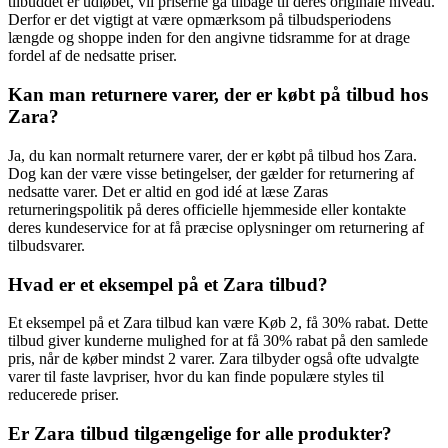
tilbuddet er udløbet, vil priserne gå tilbage til deres originale niveau.
Derfor er det vigtigt at være opmærksom på tilbudsperiodens
længde og shoppe inden for den angivne tidsramme for at drage
fordel af de nedsatte priser.
Kan man returnere varer, der er købt på tilbud hos
Zara?
Ja, du kan normalt returnere varer, der er købt på tilbud hos Zara.
Dog kan der være visse betingelser, der gælder for returnering af
nedsatte varer. Det er altid en god idé at læse Zaras
returneringspolitik på deres officielle hjemmeside eller kontakte
deres kundeservice for at få præcise oplysninger om returnering af
tilbudsvarer.
Hvad er et eksempel på et Zara tilbud?
Et eksempel på et Zara tilbud kan være Køb 2, få 30% rabat. Dette
tilbud giver kunderne mulighed for at få 30% rabat på den samlede
pris, når de køber mindst 2 varer. Zara tilbyder også ofte udvalgte
varer til faste lavpriser, hvor du kan finde populære styles til
reducerede priser.
Er Zara tilbud tilgængelige for alle produkter?