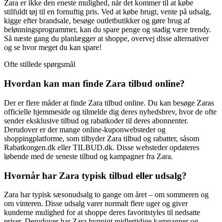
Zara er ikke den eneste mulighed, når det kommer til at købe
stilfuldt tøj til en fornuftig pris. Ved at købe brugt, vente på udsalg,
kigge efter brandsale, besøge outletbutikker og gøre brug af
belønningsprogrammer, kan du spare penge og stadig være trendy.
Så næste gang du planlægger at shoppe, overvej disse alternativer
og se hvor meget du kan spare!
Ofte stillede spørgsmål
Hvordan kan man finde Zara tilbud online?
Der er flere måder at finde Zara tilbud online. Du kan besøge Zaras
officielle hjemmeside og tilmelde dig deres nyhedsbrev, hvor de ofte
sender eksklusive tilbud og rabatkoder til deres abonnenter.
Derudover er der mange online-kuponwebsteder og
shoppingplatforme, som tilbyder Zara tilbud og rabatter, såsom
Rabatkongen.dk eller TILBUD.dk. Disse websteder opdateres
løbende med de seneste tilbud og kampagner fra Zara.
Hvornår har Zara typisk tilbud eller udsalg?
Zara har typisk sæsonudsalg to gange om året – om sommeren og
om vinteren. Disse udsalg varer normalt flere uger og giver
kunderne mulighed for at shoppe deres favoritstyles til nedsatte
priser. Derudover har Zara hyppigt midlertidige kampagner og