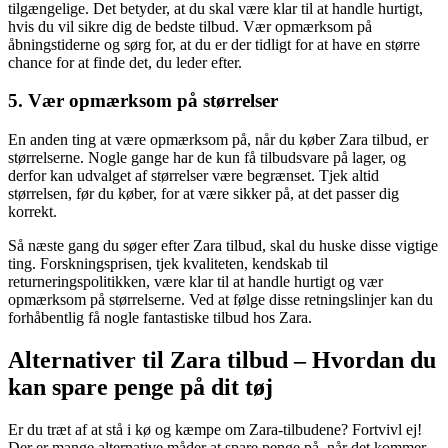
tilgængelige. Det betyder, at du skal være klar til at handle hurtigt,
hvis du vil sikre dig de bedste tilbud. Vær opmærksom på
åbningstiderne og sørg for, at du er der tidligt for at have en større
chance for at finde det, du leder efter.
5. Vær opmærksom på størrelser
En anden ting at være opmærksom på, når du køber Zara tilbud, er
størrelserne. Nogle gange har de kun få tilbudsvare på lager, og
derfor kan udvalget af størrelser være begrænset. Tjek altid
størrelsen, før du køber, for at være sikker på, at det passer dig
korrekt.
Så næste gang du søger efter Zara tilbud, skal du huske disse vigtige
ting. Forskningsprisen, tjek kvaliteten, kendskab til
returneringspolitikken, være klar til at handle hurtigt og vær
opmærksom på størrelserne. Ved at følge disse retningslinjer kan du
forhåbentlig få nogle fantastiske tilbud hos Zara.
Alternativer til Zara tilbud – Hvordan du
kan spare penge på dit tøj
Er du træt af at stå i kø og kæmpe om Zara-tilbudene? Fortvivl ej!
Der er mange alternative måder at spare penge på, når det kommer