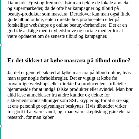
Danmark. Først og fremmest bør man tjekke de lokale apoteker
og supermarkeder, da de ofte har kampagner og tilbud på
beauty-produkter som mascara. Derudover kan man også finde
gode tilbud online, enten direkte hos producenten eller på
forskellige webshops og online beauty-forhandlere. Det er en
god idé at følge med i nyhedsbreve og sociale medier for at
være opdateret om de seneste tilbud og kampagner.
Er det sikkert at købe mascara på tilbud online?
Ja, det er generelt sikkert at købe mascara på tilbud online, hvis
man tager nogle forholdsregler. Det er vigtigt at købe fra
troværdige webshops eller direkte fra producentens officielle
hjemmeside for at undgå falske produkter eller svindel. Man bør
altid læse anmeldelser fra andre kunder og tjekke for
sikkerhedsforanstaltninger som SSL-kryptering for at sikre sig,
at ens personlige oplysninger beskyttes. Hvis tilbuddet virker
for godt til at være sandt, bør man være skeptisk og gøre ekstra
research, før man køber.