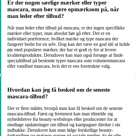
Er der nogen særlige mærker eller typer
mascara, man bør være opmærksom på, når
man leder efter tilbud?
Når man leder efter tilbud på mascara, er der ingen specifikke
mærker eller typer, man absolut bør gå efter. Det er en
individuel præference, hvilket mærke og type mascara der
fungerer bedst for en selv. Dog kan det være en god idé at holde
øje med populære mærker, der har et godt ry for at levere
kvalitetsprodukter. Derudover kan man også forsøge at finde
specialtilbud på bestemte typer mascara som volumenmascara
eller vandfast mascara, hvis det er ens foretrukne valg.
Hvordan kan jeg få besked om de seneste
mascara-tilbud?
Der er flere måder, hvorpå man kan få besked om de seneste
mascara-tilbud. Først og fremmest kan man tilmelde sig
nyhedsbreve fra beauty-webshops eller producenter for at
modtage opdateringer om tilbud og kampagner direkte i sin
indbakke. Derudover kan man følge forskellige beauty-
forhandlere og makeup-guruer på sociale medier, da de ofte