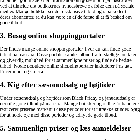
En anden god måde at få information om gode tilbud på mascara er
ved at tilmelde dig butikkernes nyhedsbreve og følge dem på sociale
medier. Mange butikker sender eksklusive tilbud og rabatkoder til
deres abonnenter, så du kan være en af de første til at få besked om
gode tilbud.
3. Besøg online shoppingportaler
Der findes mange online shoppingportaler, hvor du kan finde gode
tilbud på mascara. Disse portaler samler tilbud fra forskellige butikker
og giver dig mulighed for at sammenligne priser og finde de bedste
tilbud. Nogle populære online shoppingportaler inkluderer Prisjagt,
Pricerunner og Gucca.
4. Kig efter sæsonudsalg og højtider
Under sæsonudsalg og højtider som Black Friday og januarudsalg er
der ofte gode tilbud på mascara. Mange butikker og online forhandlere
reducerer priserne markant i disse perioder for at tiltrække kunder. Sørg
for at holde øje med disse perioder og udnyt de gode tilbud.
5. Sammenlign priser og læs anmeldelser