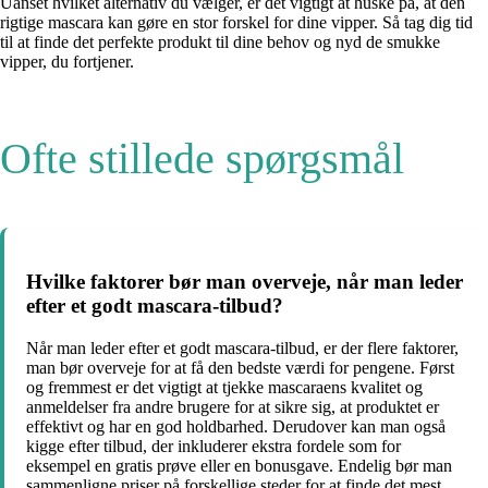
Uanset hvilket alternativ du vælger, er det vigtigt at huske på, at den
rigtige mascara kan gøre en stor forskel for dine vipper. Så tag dig tid
til at finde det perfekte produkt til dine behov og nyd de smukke
vipper, du fortjener.
Ofte stillede spørgsmål
Hvilke faktorer bør man overveje, når man leder
efter et godt mascara-tilbud?
Når man leder efter et godt mascara-tilbud, er der flere faktorer,
man bør overveje for at få den bedste værdi for pengene. Først
og fremmest er det vigtigt at tjekke mascaraens kvalitet og
anmeldelser fra andre brugere for at sikre sig, at produktet er
effektivt og har en god holdbarhed. Derudover kan man også
kigge efter tilbud, der inkluderer ekstra fordele som for
eksempel en gratis prøve eller en bonusgave. Endelig bør man
sammenligne priser på forskellige steder for at finde det mest