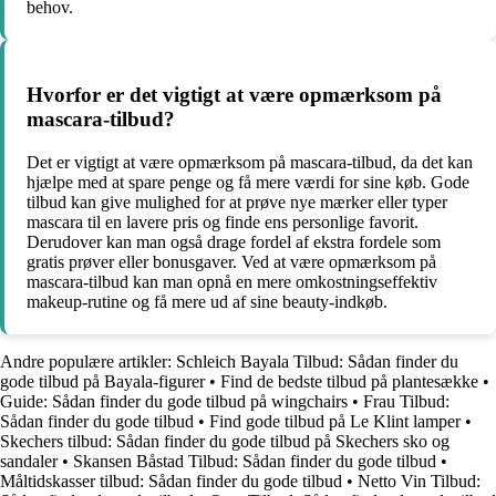
behov.
Hvorfor er det vigtigt at være opmærksom på
mascara-tilbud?
Det er vigtigt at være opmærksom på mascara-tilbud, da det kan
hjælpe med at spare penge og få mere værdi for sine køb. Gode
tilbud kan give mulighed for at prøve nye mærker eller typer
mascara til en lavere pris og finde ens personlige favorit.
Derudover kan man også drage fordel af ekstra fordele som
gratis prøver eller bonusgaver. Ved at være opmærksom på
mascara-tilbud kan man opnå en mere omkostningseffektiv
makeup-rutine og få mere ud af sine beauty-indkøb.
Andre populære artikler:
Schleich Bayala Tilbud: Sådan finder du
gode tilbud på Bayala-figurer
•
Find de bedste tilbud på plantesække
•
Guide: Sådan finder du gode tilbud på wingchairs
•
Frau Tilbud:
Sådan finder du gode tilbud
•
Find gode tilbud på Le Klint lamper
•
Skechers tilbud: Sådan finder du gode tilbud på Skechers sko og
sandaler
•
Skansen Båstad Tilbud: Sådan finder du gode tilbud
•
Måltidskasser tilbud: Sådan finder du gode tilbud
•
Netto Vin Tilbud: