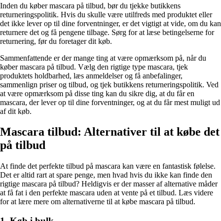
Inden du køber mascara på tilbud, bør du tjekke butikkens
returneringspolitik. Hvis du skulle være utilfreds med produktet eller
det ikke lever op til dine forventninger, er det vigtigt at vide, om du kan
returnere det og få pengene tilbage. Sørg for at læse betingelserne for
returnering, før du foretager dit køb.
Sammenfattende er der mange ting at være opmærksom på, når du
køber mascara på tilbud. Vælg den rigtige type mascara, tjek
produktets holdbarhed, læs anmeldelser og få anbefalinger,
sammenlign priser og tilbud, og tjek butikkens returneringspolitik. Ved
at være opmærksom på disse ting kan du sikre dig, at du får en
mascara, der lever op til dine forventninger, og at du får mest muligt ud
af dit køb.
Mascara tilbud: Alternativer til at købe det
på tilbud
At finde det perfekte tilbud på mascara kan være en fantastisk følelse.
Det er altid rart at spare penge, men hvad hvis du ikke kan finde den
rigtige mascara på tilbud? Heldigvis er der masser af alternative måder
at få fat i den perfekte mascara uden at vente på et tilbud. Læs videre
for at lære mere om alternativerne til at købe mascara på tilbud.
1. Køb i bulk