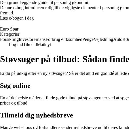
Den grundlæggende guide til personlig økonomi
Denne e-bog introducerer dig til de vigtigste elementer i personlig øko
fremtid.
Læs e-bogen i dag
Euro Spar
Kategorier
Forsikring
Investor
Finans
Forbrug
Virksomhed
Penge
Vejledning
Auto
Bø
Log ind
Tilmeld
Mailnyt
Støvsuger på tilbud: Sådan finde
Er du på udkig efter en ny støvsuger? Så er det altid en god idé at lede 
Søg online
En af de bedste måder at finde gode tilbud på støvsugere er ved at søg
priser og tilbud.
Tilmeld dig nyhedsbreve
Mange webshops og forhandlere sender nyhedsbreve ud til deres kunder m