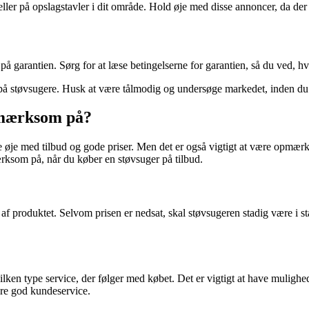
ler på opslagstavler i dit område. Hold øje med disse annoncer, da der k
på garantien. Sørg for at læse betingelserne for garantien, så du ved, 
d på støvsugere. Husk at være tålmodig og undersøge markedet, inden du f
pmærksom på?
e øje med tilbud og gode priser. Men det er også vigtigt at være opmærkso
ærksom på, når du køber en støvsuger på tilbud.
n af produktet. Selvom prisen er nedsat, skal støvsugeren stadig være i s
n type service, der følger med købet. Det er vigtigt at have mulighed fo
re god kundeservice.