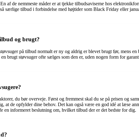
. En af de nemmeste måder er at tjekke tilbudsaviserne hos elektronikfo
 også særlige tilbud i forbindelse med højtider som Black Friday eller ja
tilbud og brugt?
tøvsuger på tilbud normalt er ny og aldrig er blevet brugt før, mens en b
n brugt støvsuger ofte sælges som den er, uden nogen form for garanti. D
øvsugere?
 faktorer, du bør overveje. Først og fremmest skal du se på prisen og 
ig, at de opfylder dine behov. Det kan også være en god idé at læse anm
 en informeret beslutning om, hvilket tilbud der er det bedste for dig.
ud?