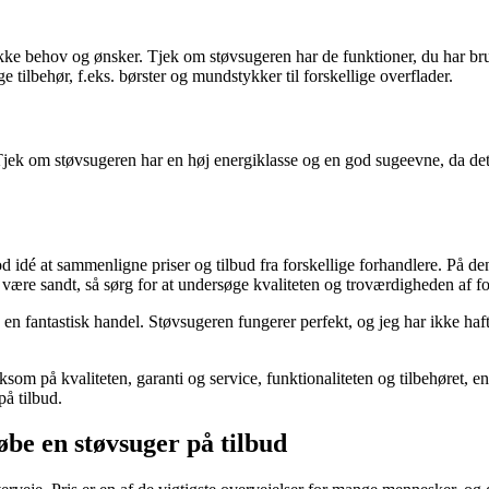
kke behov og ønsker. Tjek om støvsugeren har de funktioner, du har brug f
lbehør, f.eks. børster og mundstykker til forskellige overflader.
t. Tjek om støvsugeren har en høj energiklasse og en god sugeevne, da d
god idé at sammenligne priser og tilbud fra forskellige forhandlere. På d
være sandt, så sørg for at undersøge kvaliteten og troværdigheden af ​​f
ære en fantastisk handel. Støvsugeren fungerer perfekt, og jeg har ikke
som på kvaliteten, garanti og service, funktionaliteten og tilbehøret, e
på tilbud.
øbe en støvsuger på tilbud