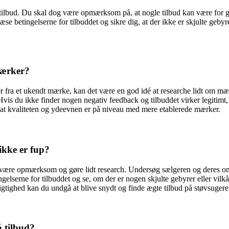
 tilbud. Du skal dog være opmærksom på, at nogle tilbud kan være for go
 læse betingelserne for tilbuddet og sikre dig, at der ikke er skjulte ge
mærker?
er fra et ukendt mærke, kan det være en god idé at researche lidt om mæ
 du ikke finder nogen negativ feedback og tilbuddet virker legitimt, k
r, at kvaliteten og ydeevnen er på niveau med mere etablerede mærker.
ikke er fup?
igt at være opmærksom og gøre lidt research. Undersøg sælgeren og deres
serne for tilbuddet og se, om der er nogen skjulte gebyrer eller vilkår.
gtighed kan du undgå at blive snydt og finde ægte tilbud på støvsugere
å tilbud?