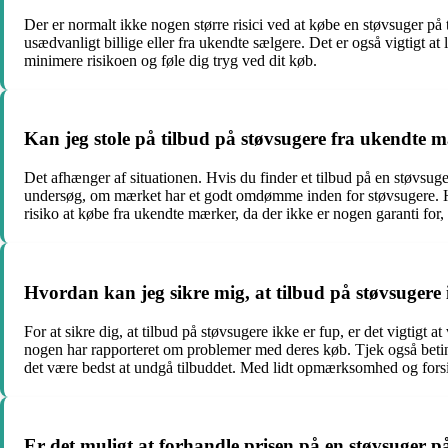
Der er normalt ikke nogen større risici ved at købe en støvsuger på
usædvanligt billige eller fra ukendte sælgere. Det er også vigtigt at
minimere risikoen og føle dig tryg ved dit køb.
Kan jeg stole på tilbud på støvsugere fra ukendte 
Det afhænger af situationen. Hvis du finder et tilbud på en støvsug
undersøg, om mærket har et godt omdømme inden for støvsugere. Hvis
risiko at købe fra ukendte mærker, da der ikke er nogen garanti fo
Hvordan kan jeg sikre mig, at tilbud på støvsugere 
For at sikre dig, at tilbud på støvsugere ikke er fup, er det vigt
nogen har rapporteret om problemer med deres køb. Tjek også betingel
det være bedst at undgå tilbuddet. Med lidt opmærksomhed og forsi
Er det muligt at forhandle prisen på en støvsuger p