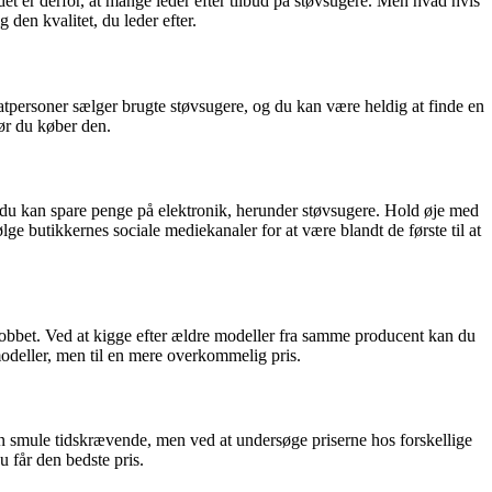
det er derfor, at mange leder efter tilbud på støvsugere. Men hvad hvis
 den kvalitet, du leder efter.
vatpersoner sælger brugte støvsugere, og du kan være heldig at finde en
ør du køber den.
r du kan spare penge på elektronik, herunder støvsugere. Hold øje med
lge butikkernes sociale mediekanaler for at være blandt de første til at
e jobbet. Ved at kigge efter ældre modeller fra samme producent kan du
modeller, men til en mere overkommelig pris.
 en smule tidskrævende, men ved at undersøge priserne hos forskellige
u får den bedste pris.