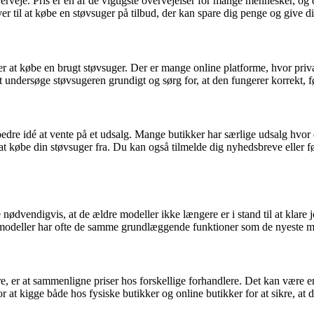
erveje. Pris er en af de vigtigste overvejelser for mange mennesker, og 
er til at købe en støvsuger på tilbud, der kan spare dig penge og give dig
d er at købe en brugt støvsuger. Der er mange online platforme, hvor pri
 undersøge støvsugeren grundigt og sørg for, at den fungerer korrekt, f
bedre idé at vente på et udsalg. Mange butikker har særlige udsalg hvo
 at købe din støvsuger fra. Du kan også tilmelde dig nyhedsbreve eller fø
 nødvendigvis, at de ældre modeller ikke længere er i stand til at klar
ldre modeller har ofte de samme grundlæggende funktioner som de nyeste 
ere, er at sammenligne priser hos forskellige forhandlere. Det kan være
r at kigge både hos fysiske butikker og online butikker for at sikre, at d