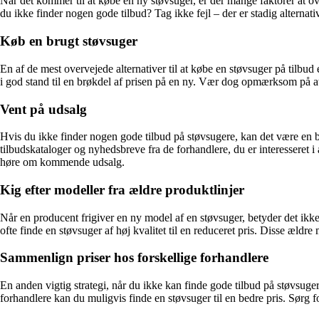
Når det kommer til at købe en ny støvsuger, er der mange faktorer at ov
du ikke finder nogen gode tilbud? Tag ikke fejl – der er stadig alternativ
Køb en brugt støvsuger
En af de mest overvejede alternativer til at købe en støvsuger på tilbu
i god stand til en brøkdel af prisen på en ny. Vær dog opmærksom på at
Vent på udsalg
Hvis du ikke finder nogen gode tilbud på støvsugere, kan det være en 
tilbudskataloger og nyhedsbreve fra de forhandlere, du er interesseret i
høre om kommende udsalg.
Kig efter modeller fra ældre produktlinjer
Når en producent frigiver en ny model af en støvsuger, betyder det ikke
ofte finde en støvsuger af høj kvalitet til en reduceret pris. Disse æ
Sammenlign priser hos forskellige forhandlere
En anden vigtig strategi, når du ikke kan finde gode tilbud på støvsug
forhandlere kan du muligvis finde en støvsuger til en bedre pris. Sørg fo