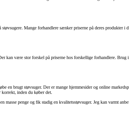
 støvsugere. Mange forhandlere sænker priserne på deres produkter i di
Der kan være stor forskel på priserne hos forskellige forhandlere. Brug i
 købe en brugt støvsuger. Der er mange hjemmesider og online markedspl
r korrekt, inden du køber det.
 en masse penge og fik stadig en kvalitetsstøvsuger. Jeg kan varmt anbefa