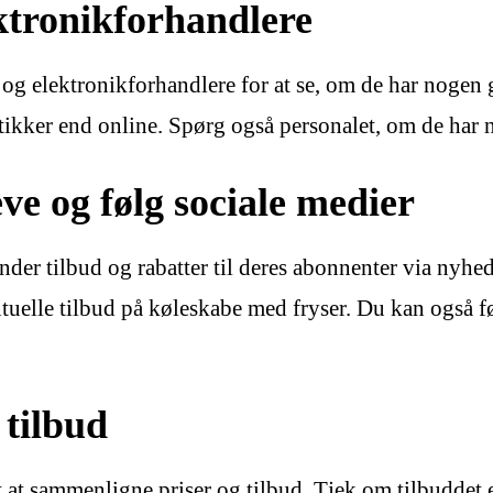
ektronikforhandlere
er og elektronikforhandlere for at se, om de har noge
utikker end online. Spørg også personalet, om de har 
ve og følg sociale medier
der tilbud og rabatter til deres abonnenter via nyhe
tuelle tilbud på køleskabe med fryser. Du kan også f
 tilbud
gt at sammenligne priser og tilbud. Tjek om tilbuddet 