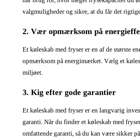
har brug for, hvor meget frysekapacitet du ø
valgmuligheder og sikre, at du får det rigtig
2. Vær opmærksom på energieffek
Et køleskab med fryser er en af de største en
opmærksom på energimærket. Vælg et køleskab
miljøet.
3. Kig efter gode garantier
Et køleskab med fryser er en langvarig investe
garanti. Når du finder et køleskab med fryser
omfattende garanti, så du kan være sikker på