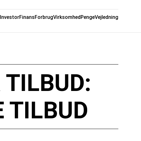
Investor
Finans
Forbrug
Virksomhed
Penge
Vejledning
 TILBUD:
 TILBUD