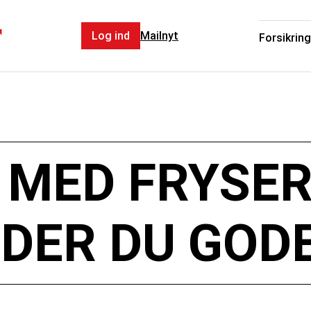
r
Log ind
Mailnyt
Forsikring
MED FRYSER
DER DU GODE