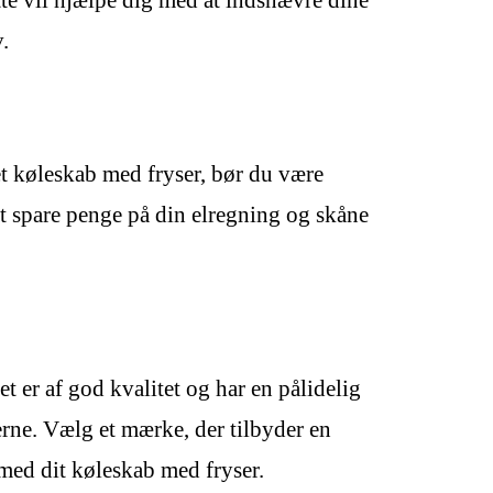
tte vil hjælpe dig med at indsnævre dine
.
 et køleskab med fryser, bør du være
t spare penge på din elregning og skåne
et er af god kvalitet og har en pålidelig
serne. Vælg et mærke, der tilbyder en
 med dit køleskab med fryser.