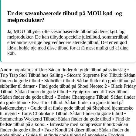
Er der sæsonbaserede tilbud på MOU kød- og
melprodukter?
Ja, MOU tilbyder ofte sæsonbaserede tilbud på deres kød- og
melprodukter. De kan tilbyde specielle juletilbud, sommertilbud
eller andre særlige begivenhederelaterede tilbud. Det er en god
idé at holde øje med disse tilbud for at få mest muligt ud af dine
køb.
Andre populære artikler:
Sådan finder du gode tilbud på svineslag
•
Trip Trap Stol Tilbud hos Salling
•
Siccaro Supreme Pro Tilbud: Sådan
finder du gode tilbud
•
Skibriller tilbud: Sådan finder du gode tilbud på
skibriller til damer
•
Find gode tilbud på Shoei Neotec 2
•
Black Friday
Tilbud: Sådan finder du gode tilbud
•
Føntørrer med diffuser tilbud:
Sådan finder du gode tilbud
•
Bedste Champagne Tilbud: Sådan finder
du gode tilbud
•
Eva Trio Tilbud: Sådan finder du gode tilbud på
køkkenudstyr
•
Guide til at finde gode tilbud på Shepherd hjemmesko
til mænd
•
Toms Chokolade Tilbud: Sådan finder du gode tilbud
•
Sommerhus Weekend Tilbud: Sådan finder du gode tilbud
•
Find de
bedste tilbud på alkohol
•
Ismaskine med kompressor tilbud: Sådan
finder du gode tilbud
•
Faxe Kondi 24 dåser tilbud: Sådan finder du
gode tilbud
•
Guide til at finde gode tilbud på apoteket
•
Foodora