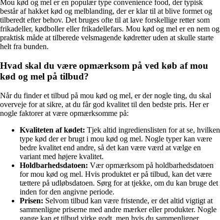
Mou kød og mel er en populær type convenience food, der typisk
består af hakket kød og melblanding, der er klar til at blive formet og
tilberedt efter behov. Det bruges ofte til at lave forskellige retter som
frikadeller, kødboller eller frikadellefars. Mou kød og mel er en nem og
praktisk måde at tilberede velsmagende kødretter uden at skulle starte
helt fra bunden.
Hvad skal du være opmærksom på ved køb af mou
kød og mel på tilbud?
Når du finder et tilbud på mou kød og mel, er der nogle ting, du skal
overveje for at sikre, at du får god kvalitet til den bedste pris. Her er
nogle faktorer at være opmærksomme på:
Kvaliteten af kødet:
Tjek altid ingredienslisten for at se, hvilken
type kød der er brugt i mou kød og mel. Nogle typer kan være
bedre kvalitet end andre, så det kan være værd at vælge en
variant med højere kvalitet.
Holdbarhedsdatoen:
Vær opmærksom på holdbarhedsdatoen
for mou kød og mel. Hvis produktet er på tilbud, kan det være
tættere på udløbsdatoen. Sørg for at tjekke, om du kan bruge det
inden for den angivne periode.
Prisen:
Selvom tilbud kan være fristende, er det altid vigtigt at
sammenligne priserne med andre mærker eller produkter. Nogle
gange kan et tilbud virke godt, men hvis du sammenligner