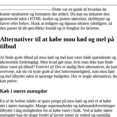
————————————————————————————
————————————–Dette var en guide til hvordan du
kunne strukturere og formatere din artikel. Du kan nu indsætte den
genererede tekst i HTML-koden og justere størrelser, skrifttyper og
farver efter behov. Husk at redigere og tilpasse teksten yderligere, så
den passer til dit specifikke formål og er brugbar for læserne.
Alternativer til at købe mou kød og mel på
tilbud
At finde gode tilbud på mou kød og mel kan være både spændende og
økonomisk fordelagtigt. Men hvad gør man, hvis man ikke kan finde
disse varer på tilbud? Fortvivl ej! Der er stadig flere alternativer, du kan
overveje, når du vil nyde godt af den bekvemmelighed, som mou kød
og mel tilbyder uden at sprænge budgettet. Her er nogle alternativer, du
kan prøve:
Køb i større mængder
En af de bedste måder at spare penge på mou kød og mel er at købe
det i større mængder. Mange supermarkeder og købmandsforretninger
tilbyder i dag muligheden for at købe varer i bulk. Ved at købe større
mængder kan du drage fordel af lavere priser pr. enhed og samtidig