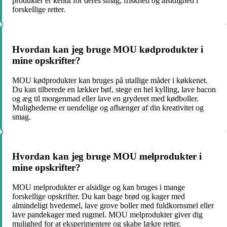
produkter er kendt for deres smag, friskhed og alsidighed i
forskellige retter.
Hvordan kan jeg bruge MOU kødprodukter i
mine opskrifter?
MOU kødprodukter kan bruges på utallige måder i køkkenet.
Du kan tilberede en lækker bøf, stege en hel kylling, lave bacon
og æg til morgenmad eller lave en gryderet med kødboller.
Mulighederne er uendelige og afhænger af din kreativitet og
smag.
Hvordan kan jeg bruge MOU melprodukter i
mine opskrifter?
MOU melprodukter er alsidige og kan bruges i mange
forskellige opskrifter. Du kan bage brød og kager med
almindeligt hvedemel, lave grove boller med fuldkornsmel eller
lave pandekager med rugmel. MOU melprodukter giver dig
mulighed for at eksperimentere og skabe lækre retter.