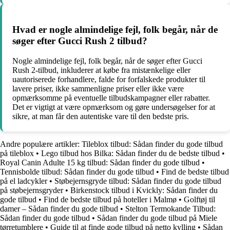
Hvad er nogle almindelige fejl, folk begår, når de
søger efter Gucci Rush 2 tilbud?
Nogle almindelige fejl, folk begår, når de søger efter Gucci
Rush 2-tilbud, inkluderer at købe fra mistænkelige eller
uautoriserede forhandlere, falde for forfalskede produkter til
lavere priser, ikke sammenligne priser eller ikke være
opmærksomme på eventuelle tilbudskampagner eller rabatter.
Det er vigtigt at være opmærksom og gøre undersøgelser for at
sikre, at man får den autentiske vare til den bedste pris.
Andre populære artikler:
Tileblox tilbud: Sådan finder du gode tilbud
på tileblox
•
Lego tilbud hos Bilka: Sådan finder du de bedste tilbud
•
Royal Canin Adulte 15 kg tilbud: Sådan finder du gode tilbud
•
Tennisbolde tilbud: Sådan finder du gode tilbud
•
Find de bedste tilbud
på el ladcykler
•
Støbejernsgryde tilbud: Sådan finder du gode tilbud
på støbejernsgryder
•
Birkenstock tilbud i Kvickly: Sådan finder du
gode tilbud
•
Find de bedste tilbud på hoteller i Malmø
•
Golftøj til
damer – Sådan finder du gode tilbud
•
Stelton Termokande Tilbud:
Sådan finder du gode tilbud
•
Sådan finder du gode tilbud på Miele
tørretumblere
•
Guide til at finde gode tilbud på netto kylling
•
Sådan