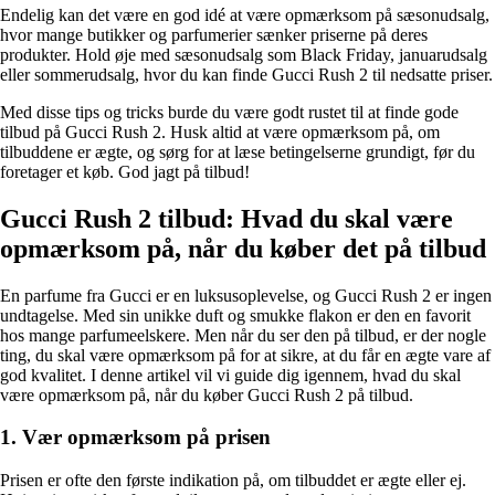
Endelig kan det være en god idé at være opmærksom på sæsonudsalg,
hvor mange butikker og parfumerier sænker priserne på deres
produkter. Hold øje med sæsonudsalg som Black Friday, januarudsalg
eller sommerudsalg, hvor du kan finde Gucci Rush 2 til nedsatte priser.
Med disse tips og tricks burde du være godt rustet til at finde gode
tilbud på Gucci Rush 2. Husk altid at være opmærksom på, om
tilbuddene er ægte, og sørg for at læse betingelserne grundigt, før du
foretager et køb. God jagt på tilbud!
Gucci Rush 2 tilbud: Hvad du skal være
opmærksom på, når du køber det på tilbud
En parfume fra Gucci er en luksusoplevelse, og Gucci Rush 2 er ingen
undtagelse. Med sin unikke duft og smukke flakon er den en favorit
hos mange parfumeelskere. Men når du ser den på tilbud, er der nogle
ting, du skal være opmærksom på for at sikre, at du får en ægte vare af
god kvalitet. I denne artikel vil vi guide dig igennem, hvad du skal
være opmærksom på, når du køber Gucci Rush 2 på tilbud.
1. Vær opmærksom på prisen
Prisen er ofte den første indikation på, om tilbuddet er ægte eller ej.