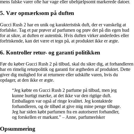
mens falske varer ofte har vage eller ubehjælpsomt markerede datoer.
5. Vær opmærksom på duften
Gucci Rush 2 har en unik og karakteristisk duft, der er vanskelig at
forfalske. Tag et par prøver af parfumen og prøv det på din egen hud
for at sikre, at duften er autentisk. Hvis duften virker anderledes eller
forfriskende, kan det være et tegn på, at produktet ikke er ægte.
6. Kontroller retur- og garanti politikken
Før du køber Gucci Rush 2 på tilbud, skal du sikre dig, at forhandleren
har en rimelig returpolitik og garanti for ægtheden af produktet. Dette
giver dig mulighed for at returnere eller udskifte varen, hvis du
opdager, at den ikke er ægte.
“Jeg købte en Gucci Rush 2 parfume på tilbud, men jeg
kunne hurtigt mærke, at det ikke var den rigtige duft.
Emballagen var også af ringe kvalitet. Jeg kontaktede
forhandleren, og de tilbød at give mig mine penge tilbage.
Jeg har siden købt parfumen fra en autoriseret forhandler,
og forskellen er markant.” – Anne, parfumeelsker
Opsummering