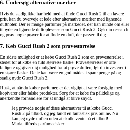
6. Undersøg alternative mærker
Hvis du stadig ikke har held med at finde Gucci Rush 2 til en lavere
pris, kan du overveje at lede efter alternative mærker med lignende
duftnoter. Der er mange parfumer på markedet, der kan minde om eller
tilbyde en lignende duftoplevelse som Gucci Rush 2. Gør din research
og prøv nogle prøver for at finde en duft, der passer til dig.
7. Køb Gucci Rush 2 som prøvestørrelse
En sidste mulighed er at købe Gucci Rush 2 som en prøvestørrelse i
stedet for at købe en fuld størrelse flaske. Prøvestørrelser er ofte
billigere og giver dig mulighed for at prøve duften, før du investerer i
en større flaske. Dette kan være en god måde at spare penge på og
stadig nyde Gucci Rush 2.
Husk, at når du køber parfumer, er det vigtigt at være forsigtig med
kopivarer eller falske produkter. Sørg for at købe fra pålidelige og
anerkendte forhandlere for at undgå at blive snydt.
Jeg prøvede nogle af disse alternativer til at købe Gucci
Rush 2 på tilbud, og jeg fandt en fantastisk pris online. Nu
kan jeg nyde duften uden at skulle vente på et tilbud! –
Maria, tilfreds parfumeelsker