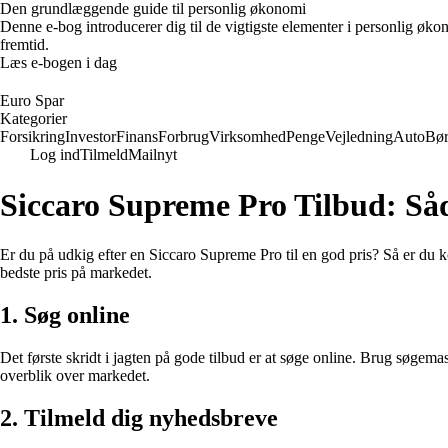
Den grundlæggende guide til personlig økonomi
Denne e-bog introducerer dig til de vigtigste elementer i personlig øko
fremtid.
Læs e-bogen i dag
Euro Spar
Kategorier
Forsikring
Investor
Finans
Forbrug
Virksomhed
Penge
Vejledning
Auto
Bø
Log ind
Tilmeld
Mailnyt
Siccaro Supreme Pro Tilbud: Såd
Er du på udkig efter en Siccaro Supreme Pro til en god pris? Så er du kom
bedste pris på markedet.
1. Søg online
Det første skridt i jagten på gode tilbud er at søge online. Brug søgem
overblik over markedet.
2. Tilmeld dig nyhedsbreve