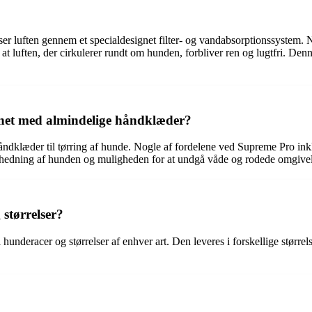
læser luften gennem et specialdesignet filter- og vandabsorptionssyste
r, at luften, der cirkulerer rundt om hunden, forbliver ren og lugtfri. D
gnet med almindelige håndklæder?
åndklæder til tørring af hunde. Nogle af fordelene ved Supreme Pro inklu
rophedning af hunden og muligheden for at undgå våde og rodede omgivel
 størrelser?
 hunderacer og størrelser af enhver art. Den leveres i forskellige større