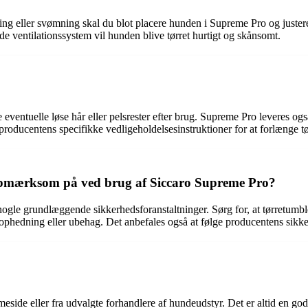
ning eller svømning skal du blot placere hunden i Supreme Pro og juste
lde ventilationssystem vil hunden blive tørret hurtigt og skånsomt.
 eventuelle løse hår eller pelsrester efter brug. Supreme Pro leveres og
 producentens specifikke vedligeholdelsesinstruktioner for at forlænge t
 opmærksom på ved brug af Siccaro Supreme Pro?
e grundlæggende sikkerhedsforanstaltninger. Sørg for, at tørretumbler
ophedning eller ubehag. Det anbefales også at følge producentens sikker
side eller fra udvalgte forhandlere af hundeudstyr. Det er altid en god