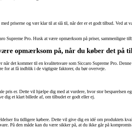
ed priserne og vær klar til at slå til, når der er et godt tilbud. Ved at 
 Siccaro Supreme Pro. Husk at være opmærksom på priser, sammenligne til
være opmærksom på, når du køber det på ti
ær når det kommer til en kvalitetsvare som Siccaro Supreme Pro. Denne 
r at få indblik i de vigtigste faktorer, du bør overveje.
male pris er. Dette vil hjælpe dig med at vurdere, hvor stor besparelsen
dig et klart billede af, om tilbudet er godt eller ej.
elser fra tidligere købere. Dette vil give dig en idé om produktets kvali
svare. På den måde kan du være sikker på, at du ikke går på kompromis m