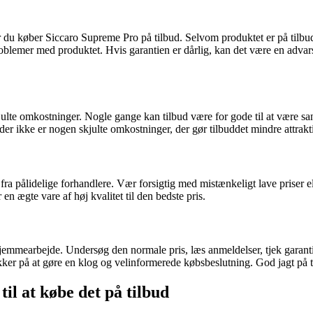
når du køber Siccaro Supreme Pro på tilbud. Selvom produktet er på tilb
 problemer med produktet. Hvis garantien er dårlig, kan det være en advars
julte omkostninger. Nogle gange kan tilbud være for gode til at være san
er ikke er nogen skjulte omkostninger, der gør tilbuddet mindre attrakti
 fra pålidelige forhandlere. Vær forsigtig med mistænkeligt lave priser
n ægte vare af høj kvalitet til den bedste pris.
 hjemmearbejde. Undersøg den normale pris, læs anmeldelser, tjek garant
ker på at gøre en klog og velinformerede købsbeslutning. God jagt på t
il at købe det på tilbud