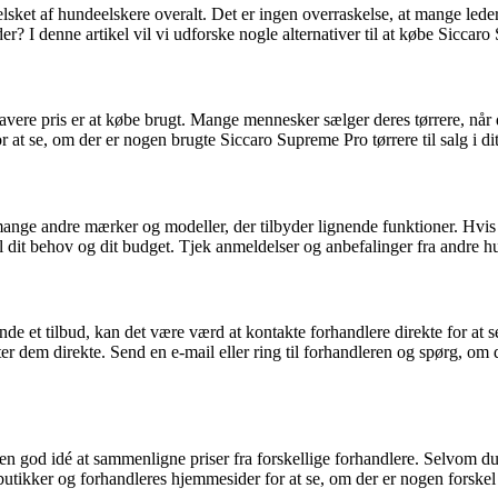
lsket af hundeelskere overalt. Det er ingen overraskelse, at mange lede
er? I denne artikel vil vi udforske nogle alternativer til at købe Siccar
lavere pris er at købe brugt. Mange mennesker sælger deres tørrere, når
 at se, om der er nogen brugte Siccaro Supreme Pro tørrere til salg i di
nge andre mærker og modeller, der tilbyder lignende funktioner. Hvis 
 dit behov og dit budget. Tjek anmeldelser og anbefalinger fra andre hund
e et tilbud, kan det være værd at kontakte forhandlere direkte for at se
er dem direkte. Send en e-mail eller ring til forhandleren og spørg, om
n god idé at sammenligne priser fra forskellige forhandlere. Selvom du i
butikker og forhandleres hjemmesider for at se, om der er nogen forskel 