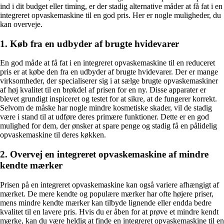
ind i dit budget eller timing, er der stadig alternative måder at få fat i en
integreret opvaskemaskine til en god pris. Her er nogle muligheder, du
kan overveje.
1. Køb fra en udbyder af brugte hvidevarer
En god måde at få fat i en integreret opvaskemaskine til en reduceret
pris er at købe den fra en udbyder af brugte hvidevarer. Der er mange
virksomheder, der specialiserer sig i at sælge brugte opvaskemaskiner
af høj kvalitet til en brøkdel af prisen for en ny. Disse apparater er
blevet grundigt inspiceret og testet for at sikre, at de fungerer korrekt.
Selvom de måske har nogle mindre kosmetiske skader, vil de stadig
være i stand til at udføre deres primære funktioner. Dette er en god
mulighed for dem, der ønsker at spare penge og stadig få en pålidelig
opvaskemaskine til deres køkken.
2. Overvej en integreret opvaskemaskine af mindre
kendte mærker
Prisen på en integreret opvaskemaskine kan også variere afhængigt af
mærket. De mere kendte og populære mærker har ofte højere priser,
mens mindre kendte mærker kan tilbyde lignende eller endda bedre
kvalitet til en lavere pris. Hvis du er åben for at prøve et mindre kendt
mærke, kan du være heldig at finde en integreret opvaskemaskine til en