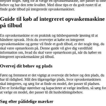
betyder noget. Sørg for at vælge en opvaskemaskine, der passer til dine
behov og har den rette kvalitet. Med disse tips er du godt rustet til at
finde gode tilbud på integrerede opvaskemaskiner.
Guide til køb af integreret opvaskemaskine
på tilbud
En opvaskemaskine er en praktisk og tidsbesparende løsning til at
håndtere opvask. Hvis du overvejer at købe en integreret
opvaskemaskine og gerne vil finde et godt tilbud, er der nogle ting, du
skal være opmærksom på. Denne guide vil give dig værdifuld
information om, hvad du skal være opmærksom på, når du køber en
integreret opvaskemaskine på tilbud.
Overvej dit behov og plads
Først og fremmest er det vigtigt at overveje dit behov og den plads, du
har til rådighed. Mål den tilgængelige plads, hvor opvaskemaskinen
skal integreres, og sørg for at finde en model, der passer til pladsen.
Der er forskellige størrelser og kapaciteter at vælge imellem, så sørg for
at vælge en model, der passer til dit husholdningsbehov.
Søg efter pålidelige mærker