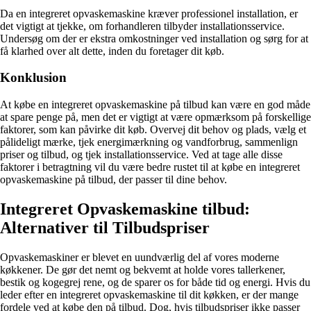
Da en integreret opvaskemaskine kræver professionel installation, er
det vigtigt at tjekke, om forhandleren tilbyder installationsservice.
Undersøg om der er ekstra omkostninger ved installation og sørg for at
få klarhed over alt dette, inden du foretager dit køb.
Konklusion
At købe en integreret opvaskemaskine på tilbud kan være en god måde
at spare penge på, men det er vigtigt at være opmærksom på forskellige
faktorer, som kan påvirke dit køb. Overvej dit behov og plads, vælg et
pålideligt mærke, tjek energimærkning og vandforbrug, sammenlign
priser og tilbud, og tjek installationsservice. Ved at tage alle disse
faktorer i betragtning vil du være bedre rustet til at købe en integreret
opvaskemaskine på tilbud, der passer til dine behov.
Integreret Opvaskemaskine tilbud:
Alternativer til Tilbudspriser
Opvaskemaskiner er blevet en uundværlig del af vores moderne
køkkener. De gør det nemt og bekvemt at holde vores tallerkener,
bestik og kogegrej rene, og de sparer os for både tid og energi. Hvis du
leder efter en integreret opvaskemaskine til dit køkken, er der mange
fordele ved at købe den på tilbud. Dog, hvis tilbudspriser ikke passer