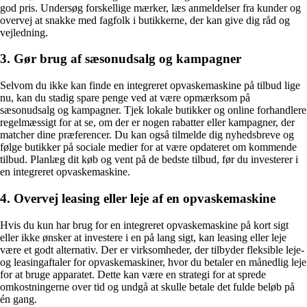
god pris. Undersøg forskellige mærker, læs anmeldelser fra kunder og
overvej at snakke med fagfolk i butikkerne, der kan give dig råd og
vejledning.
3. Gør brug af sæsonudsalg og kampagner
Selvom du ikke kan finde en integreret opvaskemaskine på tilbud lige
nu, kan du stadig spare penge ved at være opmærksom på
sæsonudsalg og kampagner. Tjek lokale butikker og online forhandlere
regelmæssigt for at se, om der er nogen rabatter eller kampagner, der
matcher dine præferencer. Du kan også tilmelde dig nyhedsbreve og
følge butikker på sociale medier for at være opdateret om kommende
tilbud. Planlæg dit køb og vent på de bedste tilbud, før du investerer i
en integreret opvaskemaskine.
4. Overvej leasing eller leje af en opvaskemaskine
Hvis du kun har brug for en integreret opvaskemaskine på kort sigt
eller ikke ønsker at investere i en på lang sigt, kan leasing eller leje
være et godt alternativ. Der er virksomheder, der tilbyder fleksible leje-
og leasingaftaler for opvaskemaskiner, hvor du betaler en månedlig leje
for at bruge apparatet. Dette kan være en strategi for at sprede
omkostningerne over tid og undgå at skulle betale det fulde beløb på
én gang.