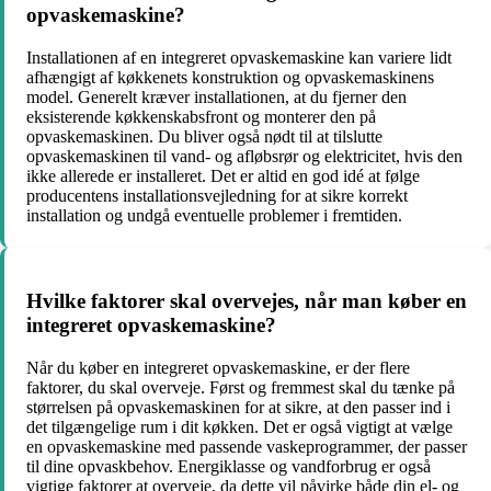
opvaskemaskine?
Installationen af en integreret opvaskemaskine kan variere lidt
afhængigt af køkkenets konstruktion og opvaskemaskinens
model. Generelt kræver installationen, at du fjerner den
eksisterende køkkenskabsfront og monterer den på
opvaskemaskinen. Du bliver også nødt til at tilslutte
opvaskemaskinen til vand- og afløbsrør og elektricitet, hvis den
ikke allerede er installeret. Det er altid en god idé at følge
producentens installationsvejledning for at sikre korrekt
installation og undgå eventuelle problemer i fremtiden.
Hvilke faktorer skal overvejes, når man køber en
integreret opvaskemaskine?
Når du køber en integreret opvaskemaskine, er der flere
faktorer, du skal overveje. Først og fremmest skal du tænke på
størrelsen på opvaskemaskinen for at sikre, at den passer ind i
det tilgængelige rum i dit køkken. Det er også vigtigt at vælge
en opvaskemaskine med passende vaskeprogrammer, der passer
til dine opvaskbehov. Energiklasse og vandforbrug er også
vigtige faktorer at overveje, da dette vil påvirke både din el- og