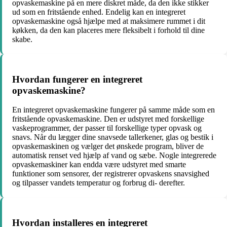
opvaskemaskine på en mere diskret måde, da den ikke stikker
ud som en fritstående enhed. Endelig kan en integreret
opvaskemaskine også hjælpe med at maksimere rummet i dit
køkken, da den kan placeres mere fleksibelt i forhold til dine
skabe.
Hvordan fungerer en integreret
opvaskemaskine?
En integreret opvaskemaskine fungerer på samme måde som en
fritstående opvaskemaskine. Den er udstyret med forskellige
vaskeprogrammer, der passer til forskellige typer opvask og
snavs. Når du lægger dine snavsede tallerkener, glas og bestik i
opvaskemaskinen og vælger det ønskede program, bliver de
automatisk renset ved hjælp af vand og sæbe. Nogle integrerede
opvaskemaskiner kan endda være udstyret med smarte
funktioner som sensorer, der registrerer opvaskens snavsighed
og tilpasser vandets temperatur og forbrug di- derefter.
Hvordan installeres en integreret