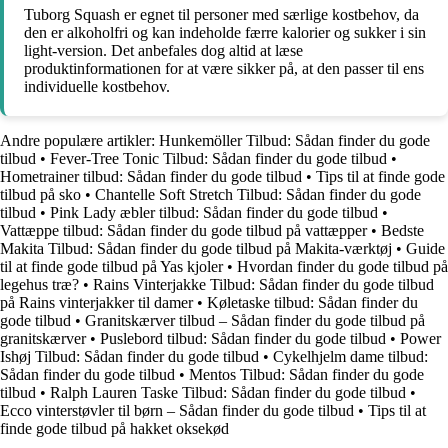
Tuborg Squash er egnet til personer med særlige kostbehov, da
den er alkoholfri og kan indeholde færre kalorier og sukker i sin
light-version. Det anbefales dog altid at læse
produktinformationen for at være sikker på, at den passer til ens
individuelle kostbehov.
Andre populære artikler:
Hunkemöller Tilbud: Sådan finder du gode
tilbud
•
Fever-Tree Tonic Tilbud: Sådan finder du gode tilbud
•
Hometrainer tilbud: Sådan finder du gode tilbud
•
Tips til at finde gode
tilbud på sko
•
Chantelle Soft Stretch Tilbud: Sådan finder du gode
tilbud
•
Pink Lady æbler tilbud: Sådan finder du gode tilbud
•
Vattæppe tilbud: Sådan finder du gode tilbud på vattæpper
•
Bedste
Makita Tilbud: Sådan finder du gode tilbud på Makita-værktøj
•
Guide
til at finde gode tilbud på Yas kjoler
•
Hvordan finder du gode tilbud på
legehus træ?
•
Rains Vinterjakke Tilbud: Sådan finder du gode tilbud
på Rains vinterjakker til damer
•
Køletaske tilbud: Sådan finder du
gode tilbud
•
Granitskærver tilbud – Sådan finder du gode tilbud på
granitskærver
•
Puslebord tilbud: Sådan finder du gode tilbud
•
Power
Ishøj Tilbud: Sådan finder du gode tilbud
•
Cykelhjelm dame tilbud:
Sådan finder du gode tilbud
•
Mentos Tilbud: Sådan finder du gode
tilbud
•
Ralph Lauren Taske Tilbud: Sådan finder du gode tilbud
•
Ecco vinterstøvler til børn – Sådan finder du gode tilbud
•
Tips til at
finde gode tilbud på hakket oksekød