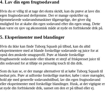
4. Lav din egen frugtsodavand
Hvis du er villig til at tage det ekstra skridt, kan du prøve at lave din
egen frugtsodavand derhjemme. Der er mange opskrifter og
hjemmelavede sodavandsmaskiner tilgængelige, der giver dig
mulighed for at skabe din egen sodavand efter din egen smag. Dette
kan være en sjov og økonomisk måde at nyde en forfriskende drik på.
5. Eksperimenter med blandinger
Hvis du ikke kan finde Tuborg Squash på tilbud, kan du altid
eksperimentere med at blande forskellige sodavande og juice for at
opnå den ønskede smagsprofil. Prøv at blande forskellige
frugtbaserede sodavande eller tilsætte et strejf af friskpresset juice til
din sodavand for at tilføje en personlig touch til din drik.
Som du kan se, er der mange alternativer til at købe Tuborg Squash til
nedsat pris. Prøv at udforske forskellige mærker, købe i store mængder,
hold øje med generelle sodavandstilbud, lav din egen frugtsodavand
eller eksperimenter med forskellige blandinger. Husk, at det vigtigste er
at nyde din forfriskende drik, uanset om den er på tilbud eller ej.