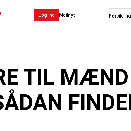
r
Log ind
Mailnyt
Forsikring
RE TIL MÆND
SÅDAN FINDE