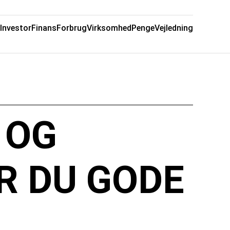
Investor
Finans
Forbrug
Virksomhed
Penge
Vejledning
 OG
R DU GODE