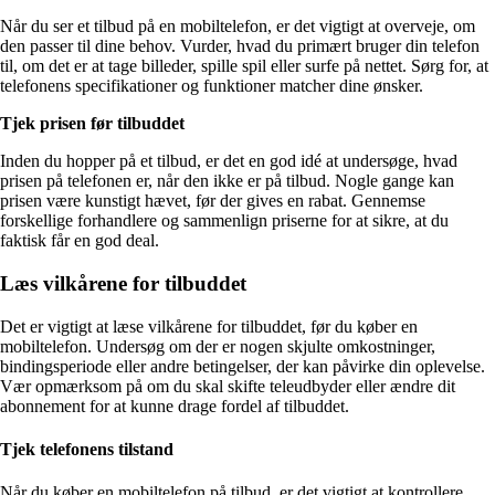
Når du ser et tilbud på en mobiltelefon, er det vigtigt at overveje, om
den passer til dine behov. Vurder, hvad du primært bruger din telefon
til, om det er at tage billeder, spille spil eller surfe på nettet. Sørg for, at
telefonens specifikationer og funktioner matcher dine ønsker.
Tjek prisen før tilbuddet
Inden du hopper på et tilbud, er det en god idé at undersøge, hvad
prisen på telefonen er, når den ikke er på tilbud. Nogle gange kan
prisen være kunstigt hævet, før der gives en rabat. Gennemse
forskellige forhandlere og sammenlign priserne for at sikre, at du
faktisk får en god deal.
Læs vilkårene for tilbuddet
Det er vigtigt at læse vilkårene for tilbuddet, før du køber en
mobiltelefon. Undersøg om der er nogen skjulte omkostninger,
bindingsperiode eller andre betingelser, der kan påvirke din oplevelse.
Vær opmærksom på om du skal skifte teleudbyder eller ændre dit
abonnement for at kunne drage fordel af tilbuddet.
Tjek telefonens tilstand
Når du køber en mobiltelefon på tilbud, er det vigtigt at kontrollere