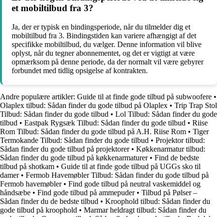
et mobiltilbud fra 3?
Ja, der er typisk en bindingsperiode, når du tilmelder dig et
mobiltilbud fra 3. Bindingstiden kan variere afhængigt af det
specifikke mobiltilbud, du vælger. Denne information vil blive
oplyst, når du tegner abonnementet, og det er vigtigt at være
opmærksom på denne periode, da der normalt vil være gebyrer
forbundet med tidlig opsigelse af kontrakten.
Andre populære artikler:
Guide til at finde gode tilbud på subwoofere
•
Olaplex tilbud: Sådan finder du gode tilbud på Olaplex
•
Trip Trap Stol
Tilbud: Sådan finder du gode tilbud
•
Lol Tilbud: Sådan finder du gode
tilbud
•
Eastpak Rygsæk Tilbud: Sådan finder du gode tilbud
•
Riise
Rom Tilbud: Sådan finder du gode tilbud på A.H. Riise Rom
•
Tiger
Termokande Tilbud: Sådan finder du gode tilbud
•
Projektor tilbud:
Sådan finder du gode tilbud på projektorer
•
Køkkenarmatur tilbud:
Sådan finder du gode tilbud på køkkenarmaturer
•
Find de bedste
tilbud på shotkam
•
Guide til at finde gode tilbud på UGGs sko til
damer
•
Fermob Havemøbler Tilbud: Sådan finder du gode tilbud på
Fermob havemøbler
•
Find gode tilbud på neutral vaskemiddel og
håndsæbe
•
Find gode tilbud på ammepuder
•
Tilbud på Pølser –
Sådan finder du de bedste tilbud
•
Kroophold tilbud: Sådan finder du
gode tilbud på kroophold
•
Marmar heldragt tilbud: Sådan finder du