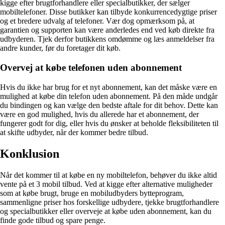
kigge efter brugtforhandlere eller specialbutikker, der sælger
mobiltelefoner. Disse butikker kan tilbyde konkurrencedygtige priser
og et bredere udvalg af telefoner. Vær dog opmærksom på, at
garantien og supporten kan være anderledes end ved køb direkte fra
udbyderen. Tjek derfor butikkens omdømme og læs anmeldelser fra
andre kunder, før du foretager dit køb.
Overvej at købe telefonen uden abonnement
Hvis du ikke har brug for et nyt abonnement, kan det måske være en
mulighed at købe din telefon uden abonnement. På den måde undgår
du bindingen og kan vælge den bedste aftale for dit behov. Dette kan
være en god mulighed, hvis du allerede har et abonnement, der
fungerer godt for dig, eller hvis du ønsker at beholde fleksibiliteten til
at skifte udbyder, når der kommer bedre tilbud.
Konklusion
Når det kommer til at købe en ny mobiltelefon, behøver du ikke altid
vente på et 3 mobil tilbud. Ved at kigge efter alternative muligheder
som at købe brugt, bruge en mobiludbyders bytteprogram,
sammenligne priser hos forskellige udbydere, tjekke brugtforhandlere
og specialbutikker eller overveje at købe uden abonnement, kan du
finde gode tilbud og spare penge.