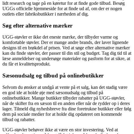
lidt research og tage på en køretur for at finde gode tilbud. Besøg
UGGs officielle hjemmeside for at finde ud af, om der er nogen
outlets eller fabriksbutikker i nærheden af dig.
Søg efter alternative mærker
UGG-støvler er ikke det eneste mærke, der tilbyder varme og
komfortable støvler. Der er mange andre brands, der laver lignende
designs til en brøkdel af prisen. Ved at søge efter alternative mærker
kan du finde støvler, der passer til din stil og budget. Tag dig tid til at
læse anmeldelser og undersøge materialer og pasform for at sikre, at
du får et kvalitetsprodukt.
Sæsonudsalg og tilbud på onlinebutikker
Selvom du ønsker at undgå at vente på et salg, kan det stadig være
en god ide at holde øje med sæsonudsalg og tilbud på
onlinebutikker. Mange butikker tilbyder rabatter på UGG-støvler,
når de skifter fra en sæson til en anden eller når de rydder op i deres
lager. Tilmeld dig nyhedsbreve fra dine foretrukne butikker eller følg
dem på sociale medier for at holde dig opdateret om kommende
tilbud og rabatter.
UGG-støvler behøver ikke at være en stor investering. Ved at