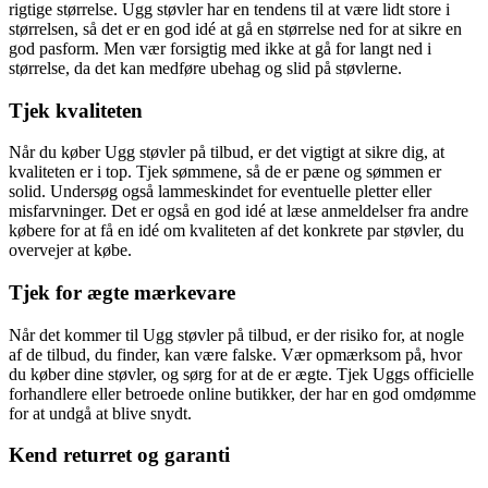
rigtige størrelse. Ugg støvler har en tendens til at være lidt store i
størrelsen, så det er en god idé at gå en størrelse ned for at sikre en
god pasform. Men vær forsigtig med ikke at gå for langt ned i
størrelse, da det kan medføre ubehag og slid på støvlerne.
Tjek kvaliteten
Når du køber Ugg støvler på tilbud, er det vigtigt at sikre dig, at
kvaliteten er i top. Tjek sømmene, så de er pæne og sømmen er
solid. Undersøg også lammeskindet for eventuelle pletter eller
misfarvninger. Det er også en god idé at læse anmeldelser fra andre
købere for at få en idé om kvaliteten af ​​det konkrete par støvler, du
overvejer at købe.
Tjek for ægte mærkevare
Når det kommer til Ugg støvler på tilbud, er der risiko for, at nogle
af de tilbud, du finder, kan være falske. Vær opmærksom på, hvor
du køber dine støvler, og sørg for at de er ægte. Tjek Uggs officielle
forhandlere eller betroede online butikker, der har en god omdømme
for at undgå at blive snydt.
Kend returret og garanti