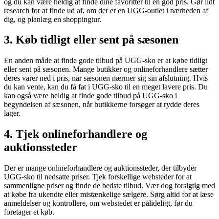
og du kan være heldig at finde dine favoritter til en god pris. Gør lidt
research for at finde ud af, om der er en UGG-outlet i nærheden af
dig, og planlæg en shoppingtur.
3. Køb tidligt eller sent på sæsonen
En anden måde at finde gode tilbud på UGG-sko er at købe tidligt
eller sent på sæsonen. Mange butikker og onlineforhandlere sætter
deres varer ned i pris, når sæsonen nærmer sig sin afslutning. Hvis
du kan vente, kan du få fat i UGG-sko til en meget lavere pris. Du
kan også være heldig at finde gode tilbud på UGG-sko i
begyndelsen af sæsonen, når butikkerne forsøger at rydde deres
lager.
4. Tjek onlineforhandlere og
auktionssteder
Der er mange onlineforhandlere og auktionssteder, der tilbyder
UGG-sko til nedsatte priser. Tjek forskellige websteder for at
sammenligne priser og finde de bedste tilbud. Vær dog forsigtig med
at købe fra ukendte eller mistænkelige sælgere. Sørg altid for at læse
anmeldelser og kontrollere, om webstedet er pålideligt, før du
foretager et køb.