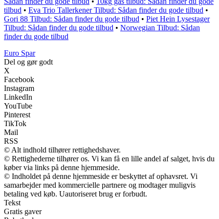
Sådan finder du gode tilbud
•
10kg gas tilbud: Sådan finder du gode
tilbud
•
Eva Trio Tallerkener Tilbud: Sådan finder du gode tilbud
•
Gori 88 Tilbud: Sådan finder du gode tilbud
•
Piet Hein Lysestager
Tilbud: Sådan finder du gode tilbud
•
Norwegian Tilbud: Sådan
finder du gode tilbud
Euro Spar
Del og gør godt
X
Facebook
Instagram
LinkedIn
YouTube
Pinterest
TikTok
Mail
RSS
© Alt indhold tilhører rettighedshaver.
© Rettighederne tilhører os. Vi kan få en lille andel af salget, hvis du
køber via links på denne hjemmeside.
© Indholdet på denne hjemmeside er beskyttet af ophavsret. Vi
samarbejder med kommercielle partnere og modtager muligvis
betaling ved køb. Uautoriseret brug er forbudt.
Tekst
Gratis gaver