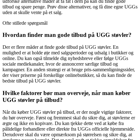
udforske alternative måder at få fat i dem på kan du finde gode
tilbud og spare penge. Prøv disse alternativer, og få dine egne UGGs
uden at skulle vente på et salg.
Ofte stillede spørgsmål
Hvordan finder man gode tilbud på UGG støvler?
Der er flere måder at finde gode tilbud på UGG støvler. En
mulighed er at holde øje med salgsperioder og udsalg i butikker og
online. Du kan også tilmelde dig nyhedsbreve eller følge UGGs
sociale mediekanaler, hvor de annoncerer særlige tilbud og
kampagner. En anden strategi er at bruge pris-sammenligningssider,
der viser priserne på forskellige onlinebutikker, så du kan finde de
bedste tilbud på UGG støvler.
Hvilke faktorer bør man overveje, når man køber
UGG støvler på tilbud?
Når du køber UGG støvler på tilbud, er der nogle vigtige faktorer,
du bør overveje. Først og fremmest skal du sikre dig, at støvlerne er
ægte og ikke en kopivare. Du kan tjekke dette ved at købe fra
pålidelige forhandlere eller direkte fra UGGs officielle hjemmeside.
Derudover skal du være opmærksom på størrelsen og sikre dig, at