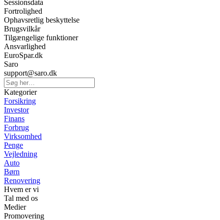
Sessionsdata
Fortrolighed
Ophavsretlig beskyttelse
Brugsvilkår
Tilgængelige funktioner
Ansvarlighed
EuroSpar.dk
Saro
support@saro.dk
Kategorier
Forsikring
Investor
Finans
Forbrug
Virksomhed
Penge
Vejledning
Auto
Børn
Renovering
Hvem er vi
Tal med os
Medier
Promovering