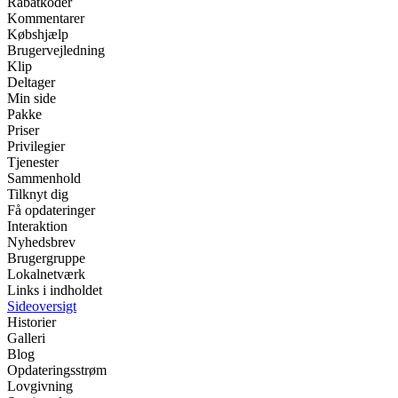
Rabatkoder
Kommentarer
Købshjælp
Brugervejledning
Klip
Deltager
Min side
Pakke
Priser
Privilegier
Tjenester
Sammenhold
Tilknyt dig
Få opdateringer
Interaktion
Nyhedsbrev
Brugergruppe
Lokalnetværk
Links i indholdet
Sideoversigt
Historier
Galleri
Blog
Opdateringsstrøm
Lovgivning