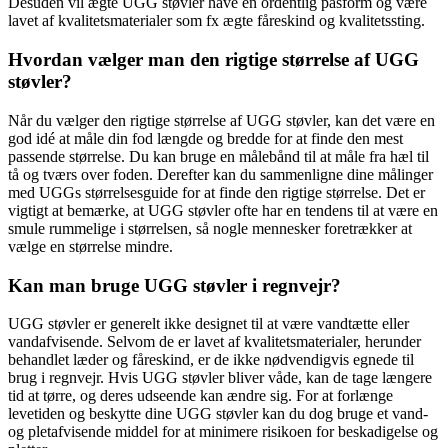
Desuden vil ægte UGG støvler have en ordentlig pasform og være
lavet af kvalitetsmaterialer som fx ægte fåreskind og kvalitetssting.
Hvordan vælger man den rigtige størrelse af UGG
støvler?
Når du vælger den rigtige størrelse af UGG støvler, kan det være en
god idé at måle din fod længde og bredde for at finde den mest
passende størrelse. Du kan bruge en målebånd til at måle fra hæl til
tå og tværs over foden. Derefter kan du sammenligne dine målinger
med UGGs størrelsesguide for at finde den rigtige størrelse. Det er
vigtigt at bemærke, at UGG støvler ofte har en tendens til at være en
smule rummelige i størrelsen, så nogle mennesker foretrækker at
vælge en størrelse mindre.
Kan man bruge UGG støvler i regnvejr?
UGG støvler er generelt ikke designet til at være vandtætte eller
vandafvisende. Selvom de er lavet af kvalitetsmaterialer, herunder
behandlet læder og fåreskind, er de ikke nødvendigvis egnede til
brug i regnvejr. Hvis UGG støvler bliver våde, kan de tage længere
tid at tørre, og deres udseende kan ændre sig. For at forlænge
levetiden og beskytte dine UGG støvler kan du dog bruge et vand-
og pletafvisende middel for at minimere risikoen for beskadigelse og