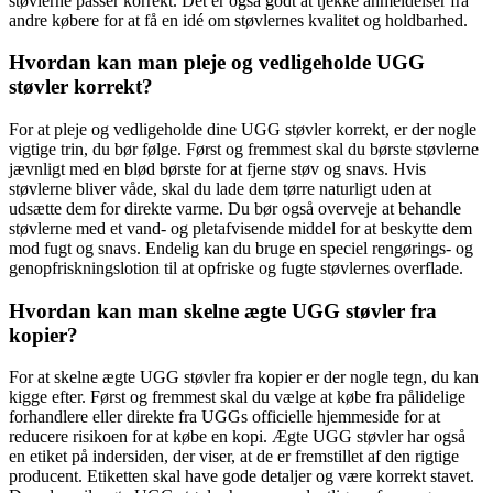
støvlerne passer korrekt. Det er også godt at tjekke anmeldelser fra
andre købere for at få en idé om støvlernes kvalitet og holdbarhed.
Hvordan kan man pleje og vedligeholde UGG
støvler korrekt?
For at pleje og vedligeholde dine UGG støvler korrekt, er der nogle
vigtige trin, du bør følge. Først og fremmest skal du børste støvlerne
jævnligt med en blød børste for at fjerne støv og snavs. Hvis
støvlerne bliver våde, skal du lade dem tørre naturligt uden at
udsætte dem for direkte varme. Du bør også overveje at behandle
støvlerne med et vand- og pletafvisende middel for at beskytte dem
mod fugt og snavs. Endelig kan du bruge en speciel rengørings- og
genopfriskningslotion til at opfriske og fugte støvlernes overflade.
Hvordan kan man skelne ægte UGG støvler fra
kopier?
For at skelne ægte UGG støvler fra kopier er der nogle tegn, du kan
kigge efter. Først og fremmest skal du vælge at købe fra pålidelige
forhandlere eller direkte fra UGGs officielle hjemmeside for at
reducere risikoen for at købe en kopi. Ægte UGG støvler har også
en etiket på indersiden, der viser, at de er fremstillet af den rigtige
producent. Etiketten skal have gode detaljer og være korrekt stavet.