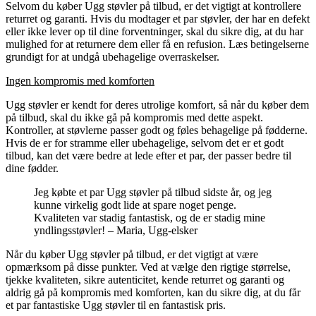
Selvom du køber Ugg støvler på tilbud, er det vigtigt at kontrollere
returret og garanti. Hvis du modtager et par støvler, der har en defekt
eller ikke lever op til dine forventninger, skal du sikre dig, at du har
mulighed for at returnere dem eller få en refusion. Læs betingelserne
grundigt for at undgå ubehagelige overraskelser.
Ingen kompromis med komforten
Ugg støvler er kendt for deres utrolige komfort, så når du køber dem
på tilbud, skal du ikke gå på kompromis med dette aspekt.
Kontroller, at støvlerne passer godt og føles behagelige på fødderne.
Hvis de er for stramme eller ubehagelige, selvom det er et godt
tilbud, kan det være bedre at lede efter et par, der passer bedre til
dine fødder.
Jeg købte et par Ugg støvler på tilbud sidste år, og jeg
kunne virkelig godt lide at spare noget penge.
Kvaliteten var stadig fantastisk, og de er stadig mine
yndlingsstøvler! – Maria, Ugg-elsker
Når du køber Ugg støvler på tilbud, er det vigtigt at være
opmærksom på disse punkter. Ved at vælge den rigtige størrelse,
tjekke kvaliteten, sikre autenticitet, kende returret og garanti og
aldrig gå på kompromis med komforten, kan du sikre dig, at du får
et par fantastiske Ugg støvler til en fantastisk pris.