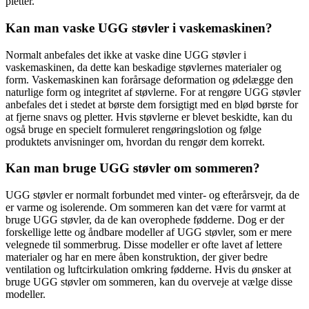
pletter.
Kan man vaske UGG støvler i vaskemaskinen?
Normalt anbefales det ikke at vaske dine UGG støvler i
vaskemaskinen, da dette kan beskadige støvlernes materialer og
form. Vaskemaskinen kan forårsage deformation og ødelægge den
naturlige form og integritet af støvlerne. For at rengøre UGG støvler
anbefales det i stedet at børste dem forsigtigt med en blød børste for
at fjerne snavs og pletter. Hvis støvlerne er blevet beskidte, kan du
også bruge en specielt formuleret rengøringslotion og følge
produktets anvisninger om, hvordan du rengør dem korrekt.
Kan man bruge UGG støvler om sommeren?
UGG støvler er normalt forbundet med vinter- og efterårsvejr, da de
er varme og isolerende. Om sommeren kan det være for varmt at
bruge UGG støvler, da de kan overophede fødderne. Dog er der
forskellige lette og åndbare modeller af UGG støvler, som er mere
velegnede til sommerbrug. Disse modeller er ofte lavet af lettere
materialer og har en mere åben konstruktion, der giver bedre
ventilation og luftcirkulation omkring fødderne. Hvis du ønsker at
bruge UGG støvler om sommeren, kan du overveje at vælge disse
modeller.