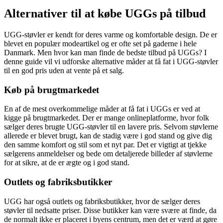
Alternativer til at købe UGGs på tilbud
UGG-støvler er kendt for deres varme og komfortable design. De er
blevet en populær modeartikel og er ofte set på gaderne i hele
Danmark. Men hvor kan man finde de bedste tilbud på UGGs? I
denne guide vil vi udforske alternative måder at få fat i UGG-støvler
til en god pris uden at vente på et salg.
Køb på brugtmarkedet
En af de mest overkommelige måder at få fat i UGGs er ved at
kigge på brugtmarkedet. Der er mange onlineplatforme, hvor folk
sælger deres brugte UGG-støvler til en lavere pris. Selvom støvlerne
allerede er blevet brugt, kan de stadig være i god stand og give dig
den samme komfort og stil som et nyt par. Det er vigtigt at tjekke
sælgerens anmeldelser og bede om detaljerede billeder af støvlerne
for at sikre, at de er ægte og i god stand.
Outlets og fabriksbutikker
UGG har også outlets og fabriksbutikker, hvor de sælger deres
støvler til nedsatte priser. Disse butikker kan være svære at finde, da
de normalt ikke er placeret i byens centrum, men det er værd at gøre