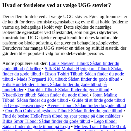
Hvad er fordelene ved at vælge UGG støvler?
Der er flere fordele ved at vælge UGG støvler. Først og fremmest er
de kendt for deres termiske egenskaber og evne til at holde fødderne
varme og behagelige i koldt vejr. Dette skyldes de naturlige
isolerende egenskaber ved fåreskindet, som bruges i støvlernes
konstruktion. UGG støvler er også kendt for deres komfortable
pasform og bløde polstring, der giver en behagelig gåoplevelse.
Derudover har mange UGG støvler en tidløs og stilfuld æstetik, der
gør dem til et populært valg for modebevidste personer.
Andre populære artikler:
Louis Nielsen Tilbud: Sådan finder du
gode tilbud på briller
•
Silk Kid Mohair Hjertegarn Tilbud: Sådan
finder du gode tilbud
•
Bison T-shirt Tilbud: Sådan finder du gode
tilbud
•
Mads Nørgaard 101 tilbud: Sådan finder du gode tilbud
•
Hills Hundefoder Tilbud: Sådan finder du gode tilbud på
hundefoder
•
Darphin Tilbud: Sådan finder du gode tilbud
•
Nisserikker tilbud: Sådan finder du gode tilbud
•
Jotun Maling
Tilbud: Sådan finder du gode tilbud
•
Guide til at finde gode tilbud
på Georg Jensen ringe
•
Avene Tilbud: Sådan finder du gode tilbud
•
Oxo Pop Opbevaringsboks Tilbud: Sådan finder du gode tilbud
•
Find de bedste HelloFresh tilbud og spar penge på dine måltider
•
Bilka Smør Tilbud: Sådan finder du gode tilbud
•
Lego tilbud:
Sådan finder du gode tilbud på Lego
•
Møllers Tran Tilbud 500 ml: