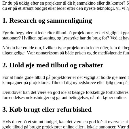
Er du på udkig efter en projektor til dit hjemmekino eller dit kontor? S
du er på et stramt budget eller leder efter den nyeste teknologi, vil vi 
1. Research og sammenligning
Før du begynder at lede efter tilbud på projektorer, er det vigtigt at 
stationær? Hvilken opløsning og lysstyrke har du brug for? Ved at have
Når du har en idé om, hvilken type projektor du leder efter, kan du be
tilgængelige. Vær opmærksom på både prisen og de medfølgende funkti
2. Hold øje med tilbud og rabatter
For at finde gode tilbud på projektorer er det vigtigt at holde øje me
kampagner på projektorer. Tilmeld dig nyhedsbreve eller følg dem på s
Derudover kan det være en god idé at besøge forskellige forhandlere
forsendelsesomkostninger og garantibetingelser, når du køber online.
3. Køb brugt eller refurbished
Hvis du er på et stramt budget, kan det være en god idé at overveje a
gode tilbud på brugte projektorer online eller i lokale annoncer. Vær do