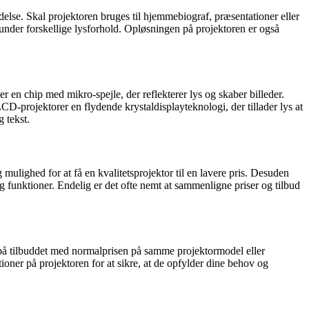
delse. Skal projektoren bruges til hjemmebiograf, præsentationer eller
en under forskellige lysforhold. Opløsningen på projektoren er også
 en chip med mikro-spejle, der reflekterer lys og skaber billeder.
CD-projektorer en flydende krystaldisplayteknologi, der tillader lys at
 tekst.
 mulighed for at få en kvalitetsprojektor til en lavere pris. Desuden
g funktioner. Endelig er det ofte nemt at sammenligne priser og tilbud
en på tilbuddet med normalprisen på samme projektormodel eller
tioner på projektoren for at sikre, at de opfylder dine behov og