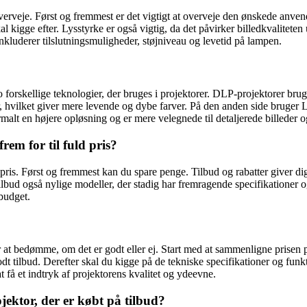
 overveje. Først og fremmest er det vigtigt at overveje den ønskede anven
kal kigge efter. Lysstyrke er også vigtig, da det påvirker billedkvalitet
 inkluderer tilslutningsmuligheder, støjniveau og levetid på lampen.
orskellige teknologier, der bruges i projektorer. DLP-projektorer bruger
, hvilket giver mere levende og dybe farver. På den anden side bruger L
alt en højere opløsning og er mere velegnede til detaljerede billeder og
rem for til fuld pris?
d pris. Først og fremmest kan du spare penge. Tilbud og rabatter giver dig
ilbud også nylige modeller, der stadig har fremragende specifikationer o
 budget.
 for at bedømme, om det er godt eller ej. Start med at sammenligne pris
dt tilbud. Derefter skal du kigge på de tekniske specifikationer og funk
 få et indtryk af projektorens kvalitet og ydeevne.
ojektor, der er købt på tilbud?