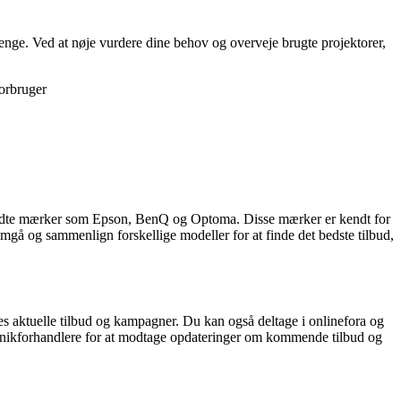
 penge. Ved at nøje vurdere dine behov og overveje brugte projektorer,
torbruger
ra kendte mærker som Epson, BenQ og Optoma. Disse mærker er kendt for
emgå og sammenlign forskellige modeller for at finde det bedste tilbud,
res aktuelle tilbud og kampagner. Du kan også deltage i onlinefora og
tronikforhandlere for at modtage opdateringer om kommende tilbud og