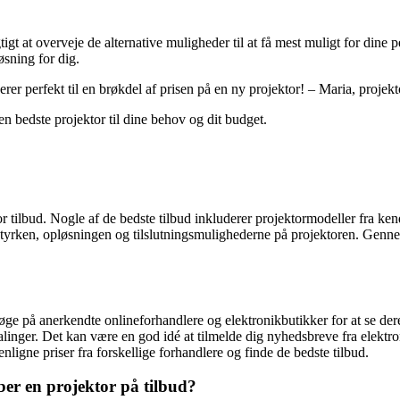
igt at overveje de alternative muligheder til at få mest muligt for dine
øsning for dig.
rer perfekt til en brøkdel af prisen på en ny projektor! – Maria, projek
n bedste projektor til dine behov og dit budget.
ektor tilbud. Nogle af de bedste tilbud inkluderer projektormodeller f
ysstyrken, opløsningen og tilslutningsmulighederne på projektoren. Genn
 søge på anerkendte onlineforhandlere og elektronikbutikker for at se de
falinger. Det kan være en god idé at tilmelde dig nyhedsbreve fra elek
ligne priser fra forskellige forhandlere og finde de bedste tilbud.
ber en projektor på tilbud?