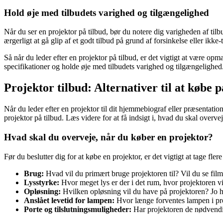
Hold øje med tilbudets varighed og tilgængelighed
Når du ser en projektor på tilbud, bør du notere dig varigheden af tilb
ærgerligt at gå glip af et godt tilbud på grund af forsinkelse eller ikke
Så når du leder efter en projektor på tilbud, er det vigtigt at være o
specifikationer og holde øje med tilbudets varighed og tilgængelighe
Projektor tilbud: Alternativer til at købe p
Når du leder efter en projektor til dit hjemmebiograf eller præsentation
projektor på tilbud. Læs videre for at få indsigt i, hvad du skal overv
Hvad skal du overveje, når du køber en projektor?
Før du beslutter dig for at købe en projektor, er det vigtigt at tage flere
Brug:
Hvad vil du primært bruge projektoren til? Vil du se film,
Lysstyrke:
Hvor meget lys er der i det rum, hvor projektoren vil
Opløsning:
Hvilken opløsning vil du have på projektoren? Jo hø
Anslået levetid for lampen:
Hvor længe forventes lampen i pro
Porte og tilslutningsmuligheder:
Har projektoren de nødvendi