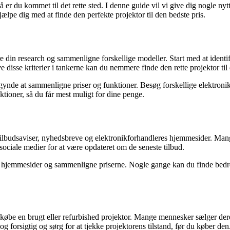
å er du kommet til det rette sted. I denne guide vil vi give dig nogle nyt
hjælpe dig med at finde den perfekte projektor til den bedste pris.
gøre din research og sammenligne forskellige modeller. Start med at ident
 disse kriterier i tankerne kan du nemmere finde den rette projektor til 
gynde at sammenligne priser og funktioner. Besøg forskellige elektronikb
oner, så du får mest muligt for dine penge.
d tilbudsaviser, nyhedsbreve og elektronikforhandleres hjemmesider. Man
ociale medier for at være opdateret om de seneste tilbud.
s hjemmesider og sammenligne priserne. Nogle gange kan du finde bedr
t købe en brugt eller refurbished projektor. Mange mennesker sælger dere
g forsigtig og sørg for at tjekke projektorens tilstand, før du køber den