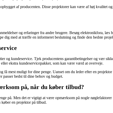
nopbygget af producenten. Disse projektorer kan være af høj kvalitet og 
se anmeldelser og erfaringer fra andre brugere. Besøg elektronikfora, læ
e dig med at træffe en informeret beslutning og finde den bedste projek
ervice
ier og kundeservice. Tjek producentens garantibetingelser og vær sikke
r eller ekstra kundeservicepakker, som kan være værd at overveje.
og få mest muligt for dine penge. Uanset om du leder efter en projektor
r passer bedst til dine behov og budget.
ærksom på, når du køber tilbud?
nge på. Men det er vigtigt at være opmærksom på nogle nøglefaktorer for 
 køber en projektor på tilbud.