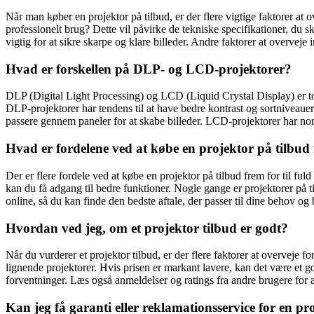
Når man køber en projektor på tilbud, er der flere vigtige faktorer at
professionelt brug? Dette vil påvirke de tekniske specifikationer, du s
vigtig for at sikre skarpe og klare billeder. Andre faktorer at overveje
Hvad er forskellen på DLP- og LCD-projektorer?
DLP (Digital Light Processing) og LCD (Liquid Crystal Display) er to f
DLP-projektorer har tendens til at have bedre kontrast og sortniveauer
passere gennem paneler for at skabe billeder. LCD-projektorer har norm
Hvad er fordelene ved at købe en projektor på tilbud f
Der er flere fordele ved at købe en projektor på tilbud frem for til ful
kan du få adgang til bedre funktioner. Nogle gange er projektorer på t
online, så du kan finde den bedste aftale, der passer til dine behov og
Hvordan ved jeg, om et projektor tilbud er godt?
Når du vurderer et projektor tilbud, er der flere faktorer at overveje
lignende projektorer. Hvis prisen er markant lavere, kan det være et go
forventninger. Læs også anmeldelser og ratings fra andre brugere for at
Kan jeg få garanti eller reklamationsservice for en pr