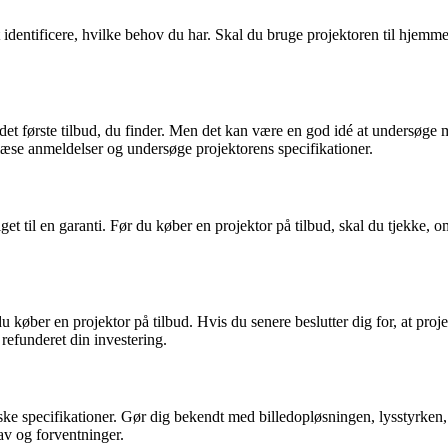
at identificere, hvilke behov du har. Skal du bruge projektoren til hjemm
på det første tilbud, du finder. Men det kan være en god idé at undersøge
t læse anmeldelser og undersøge projektorens specifikationer.
iget til en garanti. Før du køber en projektor på tilbud, skal du tjekke,
 køber en projektor på tilbud. Hvis du senere beslutter dig for, at projek
 refunderet din investering.
iske specifikationer. Gør dig bekendt med billedopløsningen, lysstyrken,
rav og forventninger.