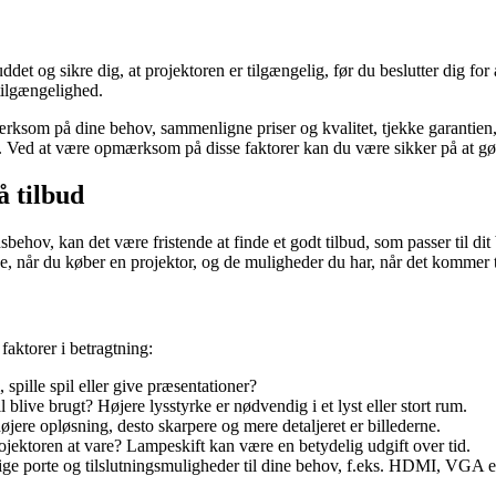
uddet og sikre dig, at projektoren er tilgængelig, før du beslutter dig f
-tilgængelighed.
pmærksom på dine behov, sammenligne priser og kvalitet, tjekke garantien
d. Ved at være opmærksom på disse faktorer kan du være sikker på at gø
å tilbud
sbehov, kan det være fristende at finde et godt tilbud, som passer til dit 
eje, når du køber en projektor, og de muligheder du har, når det kommer t
 faktorer i betragtning:
 spille spil eller give præsentationer?
 blive brugt? Højere lysstyrke er nødvendig i et lyst eller stort rum.
jere opløsning, desto skarpere og mere detaljeret er billederne.
jektoren at vare? Lampeskift kan være en betydelig udgift over tid.
ge porte og tilslutningsmuligheder til dine behov, f.eks. HDMI, VGA 