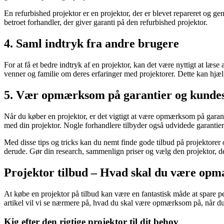
En refurbished projektor er en projektor, der er blevet repareret og ge
betroet forhandler, der giver garanti på den refurbished projektor.
4. Saml indtryk fra andre brugere
For at få et bedre indtryk af en projektor, kan det være nyttigt at læ
venner og familie om deres erfaringer med projektorer. Dette kan hjælp
5. Vær opmærksom på garantier og kundes
Når du køber en projektor, er det vigtigt at være opmærksom på garant
med din projektor. Nogle forhandlere tilbyder også udvidede garantie
Med disse tips og tricks kan du nemt finde gode tilbud på projektorer 
derude. Gør din research, sammenlign priser og vælg den projektor, de
Projektor tilbud – Hvad skal du være opm
At købe en projektor på tilbud kan være en fantastisk måde at spare pe
artikel vil vi se nærmere på, hvad du skal være opmærksom på, når du
Kig efter den rigtige projektor til dit behov