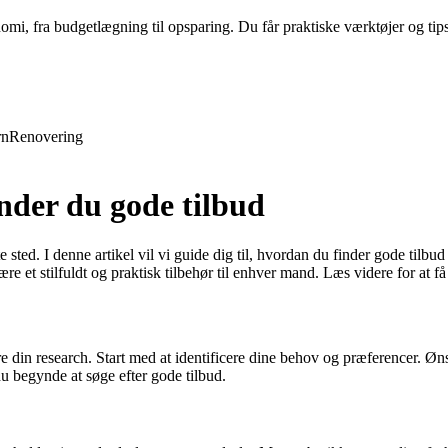
nomi, fra budgetlægning til opsparing. Du får praktiske værktøjer og tip
rn
Renovering
nder du gode tilbud
e sted. I denne artikel vil vi guide dig til, hvordan du finder gode tilbu
 et stilfuldt og praktisk tilbehør til enhver mand. Læs videre for at få v
gøre din research. Start med at identificere dine behov og præferencer. Ø
du begynde at søge efter gode tilbud.