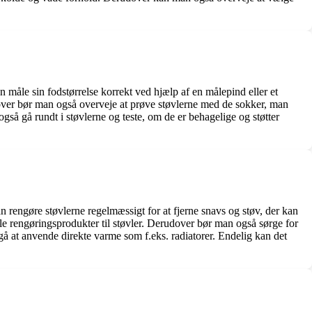
n måle sin fodstørrelse korrekt ved hjælp af en målepind eller et
udover bør man også overveje at prøve støvlerne med de sokker, man
 også gå rundt i støvlerne og teste, om de er behagelige og støtter
an rengøre støvlerne regelmæssigt for at fjerne snavs og støv, der kan
lle rengøringsprodukter til støvler. Derudover bør man også sørge for
ndgå at anvende direkte varme som f.eks. radiatorer. Endelig kan det