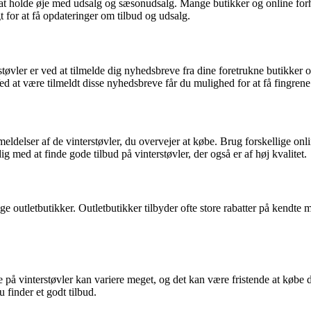
at holde øje med udsalg og sæsonudsalg. Mange butikker og online forhand
for at få opdateringer om tilbud og udsalg.
erstøvler er ved at tilmelde dig nyhedsbreve fra dine foretrukne butikk
 at være tilmeldt disse nyhedsbreve får du mulighed for at få fingrene i
meldelser af de vinterstøvler, du overvejer at købe. Brug forskellige on
g med at finde gode tilbud på vinterstøvler, der også er af høj kvalitet.
øge outletbutikker. Outletbutikker tilbyder ofte store rabatter på kend
e på vinterstøvler kan variere meget, og det kan være fristende at købe 
 finder et godt tilbud.