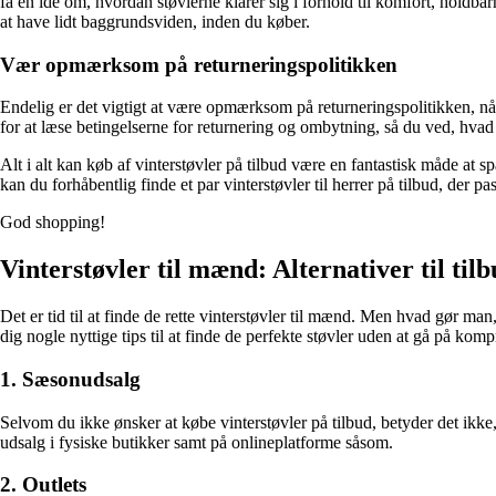
få en ide om, hvordan støvlerne klarer sig i forhold til komfort, holdbarh
at have lidt baggrundsviden, inden du køber.
Vær opmærksom på returneringspolitikken
Endelig er det vigtigt at være opmærksom på returneringspolitikken, når
for at læse betingelserne for returnering og ombytning, så du ved, hvad d
Alt i alt kan køb af vinterstøvler på tilbud være en fantastisk måde at s
kan du forhåbentlig finde et par vinterstøvler til herrer på tilbud, der pa
God shopping!
Vinterstøvler til mænd: Alternativer til til
Det er tid til at finde de rette vinterstøvler til mænd. Men hvad gør man,
dig nogle nyttige tips til at finde de perfekte støvler uden at gå på komp
1. Sæsonudsalg
Selvom du ikke ønsker at købe vinterstøvler på tilbud, betyder det ikke,
udsalg i fysiske butikker samt på onlineplatforme såsom.
2. Outlets