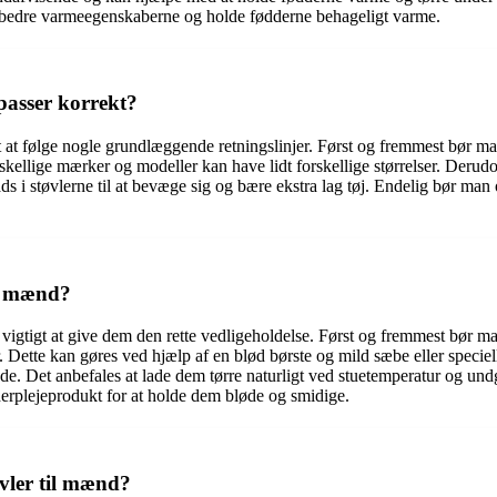
forbedre varmeegenskaberne og holde fødderne behageligt varme.
passer korrekt?
igt at følge nogle grundlæggende retningslinjer. Først og fremmest bør ma
orskellige mærker og modeller kan have lidt forskellige størrelser. Der
lads i støvlerne til at bevæge sig og bære ekstra lag tøj. Endelig bør man
il mænd?
et vigtigt at give dem den rette vedligeholdelse. Først og fremmest bør m
r. Dette kan gøres ved hjælp af en blød børste og mild sæbe eller specie
 våde. Det anbefales at lade dem tørre naturligt ved stuetemperatur og u
erplejeprodukt for at holde dem bløde og smidige.
øvler til mænd?