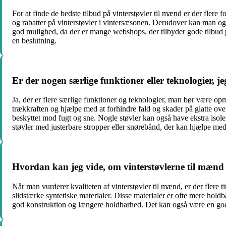
For at finde de bedste tilbud på vinterstøvler til mænd er der flere
og rabatter på vinterstøvler i vintersæsonen. Derudover kan man og
god mulighed, da der er mange webshops, der tilbyder gode tilbud p
en beslutning.
Er der nogen særlige funktioner eller teknologier,
Ja, der er flere særlige funktioner og teknologier, man bør være o
trækkraften og hjælpe med at forhindre fald og skader på glatte ov
beskyttet mod fugt og sne. Nogle støvler kan også have ekstra isol
støvler med justerbare stropper eller snørebånd, der kan hjælpe med 
Hvordan kan jeg vide, om vinterstøvlerne til mænd 
Når man vurderer kvaliteten af vinterstøvler til mænd, er der flere t
slidstærke syntetiske materialer. Disse materialer er ofte mere hold
god konstruktion og længere holdbarhed. Det kan også være en god id