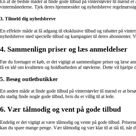
En af de bedste måder at finde gode tilbud på vinterstøvler til mænd er 
vintermånederne. Tjek deres hjemmesider og nyhedsbreve regelmæssigt 
3. Tilmeld dig nyhedsbreve
En effektiv måde at få adgang til eksklusive tilbud og rabatter på vint
nyhedsbreve med specielle tilbud og kampagner til deres abonnenter. Ved
4. Sammenlign priser og læs anmeldelser
Før du foretager et køb, er det vigtigt at sammenligne priser og læse an
få en idé om kvaliteten og holdbarheden af støvlerne. Dette vil hjælpe di
5. Besøg outletbutikker
En anden måde at finde gode tilbud på vinterstøvler til mænd er at bes
du stadig finde nogle gode tilbud, hvis du er villig til at lede.
6. Vær tålmodig og vent på gode tilbud
Endelig er det vigtigt at være tålmodig og vente på gode tilbud. Prisern
kan du spare mange penge. Vær tålmodig og vær klar til at slå til, når du