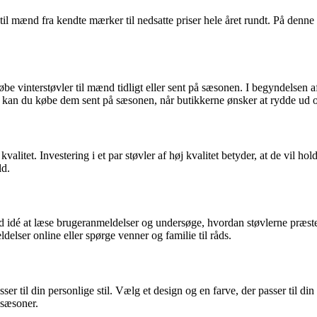
il mænd fra kendte mærker til nedsatte priser hele året rundt. På denne m
øbe vinterstøvler til mænd tidligt eller sent på sæsonen. I begyndelsen af
vt kan du købe dem sent på sæsonen, når butikkerne ønsker at rydde ud og t
alitet. Investering i et par støvler af høj kvalitet betyder, at de vil hold
ld.
 god idé at læse brugeranmeldelser og undersøge, hvordan støvlerne præst
elser online eller spørge venner og familie til råds.
asser til din personlige stil. Vælg et design og en farve, der passer til di
 sæsoner.