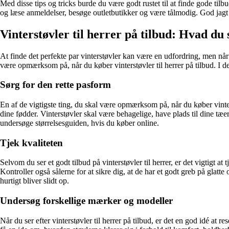
Med disse tips og tricks burde du være godt rustet til at finde gode ti
og læse anmeldelser, besøge outletbutikker og være tålmodig. God jagt e
Vinterstøvler til herrer på tilbud: Hvad 
At finde det perfekte par vinterstøvler kan være en udfordring, men når
være opmærksom på, når du køber vinterstøvler til herrer på tilbud. I den
Sørg for den rette pasform
En af de vigtigste ting, du skal være opmærksom på, når du køber vinterstø
dine fødder. Vinterstøvler skal være behagelige, have plads til dine tæer 
undersøge størrelsesguiden, hvis du køber online.
Tjek kvaliteten
Selvom du ser et godt tilbud på vinterstøvler til herrer, er det vigtigt at
Kontroller også sålerne for at sikre dig, at de har et godt greb på glatte o
hurtigt bliver slidt op.
Undersøg forskellige mærker og modeller
Når du ser efter vinterstøvler til herrer på tilbud, er det en god idé a