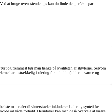
. Ved at bruge ovenstående tips kan du finde det perfekte par
l. Først og fremmest bør man tænke på kvaliteten af støvlerne. Selvom
lerne har tilstrækkelig isolering for at holde fødderne varme og
edste materialer til vinterstøvler inkluderer læder og syntetiske
r kolde og våde forhold. Derudover kan man også overveje at vælge