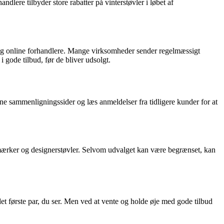
lere tilbyder store rabatter på vinterstøvler i løbet af
er og online forhandlere. Mange virksomheder sender regelmæssigt
 gode tilbud, før de bliver udsolgt.
line sammenligningssider og læs anmeldelser fra tidligere kunder for at
te mærker og designerstøvler. Selvom udvalget kan være begrænset, kan
det første par, du ser. Men ved at vente og holde øje med gode tilbud