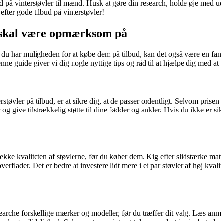
lbud på vinterstøvler til mænd. Husk at gøre din research, holde øje me
fter gode tilbud på vinterstøvler!
du skal være opmærksom på
 du har muligheden for at købe dem på tilbud, kan det også være en fant
ne guide giver vi dig nogle nyttige tips og råd til at hjælpe dig med at t
vler på tilbud, er at sikre dig, at de passer ordentligt. Selvom prisen er
og give tilstrækkelig støtte til dine fødder og ankler. Hvis du ikke er si
 tjekke kvaliteten af ​​støvlerne, før du køber dem. Kig efter slidstærke m
verflader. Det er bedre at investere lidt mere i et par støvler af høj kvali
t researche forskellige mærker og modeller, før du træffer dit valg. Læs 