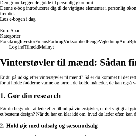
Den grundlæggende guide til personlig økonomi
Denne e-bog introducerer dig til de vigtigste elementer i personlig øko
fremtid.
Læs e-bogen i dag
Euro Spar
Kategorier
Forsikring
Investor
Finans
Forbrug
Virksomhed
Penge
Vejledning
Auto
Bø
Log ind
Tilmeld
Mailnyt
Vinterstøvler til mænd: Sådan fi
Er du på udkig efter vinterstøvler til mænd? Så er du kommet til det rett
for at holde fødderne varme og tørre i de kolde måneder, de kan også være
1. Gør din research
Før du begynder at lede efter tilbud på vinterstøvler, er det vigtigt at 
et bestemt design? Når du har en klar idé om, hvad du leder efter, kan 
2. Hold øje med udsalg og sæsonudsalg