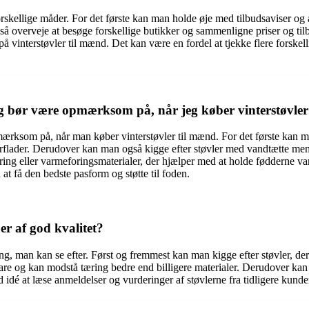
 forskellige måder. For det første kan man holde øje med tilbudsaviser og
så overveje at besøge forskellige butikker og sammenligne priser og til
å vinterstøvler til mænd. Det kan være en fordel at tjekke flere forske
 jeg bør være opmærksom på, når jeg køber vinterstøvle
pmærksom på, når man køber vinterstøvler til mænd. For det første kan m
erflader. Derudover kan man også kigge efter støvler med vandtætte memb
ering eller varmeforingsmaterialer, der hjælper med at holde fødderne 
at få den bedste pasform og støtte til foden.
er af god kvalitet?
ing, man kan se efter. Først og fremmest kan man kigge efter støvler, der 
bare og kan modstå tæring bedre end billigere materialer. Derudover kan 
é at læse anmeldelser og vurderinger af støvlerne fra tidligere kunder 