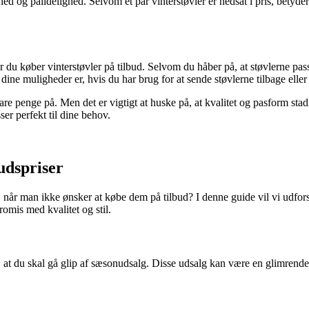
ed og pålidelighed. Selvom et par vinterstøvler er nedsat i pris, betyder 
 du køber vinterstøvler på tilbud. Selvom du håber på, at støvlerne pass
ine muligheder er, hvis du har brug for at sende støvlerne tilbage eller 
pare penge på. Men det er vigtigt at huske på, at kvalitet og pasform stad
sser perfekt til dine behov.
budspriser
 når man ikke ønsker at købe dem på tilbud? I denne guide vil vi udforske 
romis med kvalitet og stil.
 at du skal gå glip af sæsonudsalg. Disse udsalg kan være en glimrende må