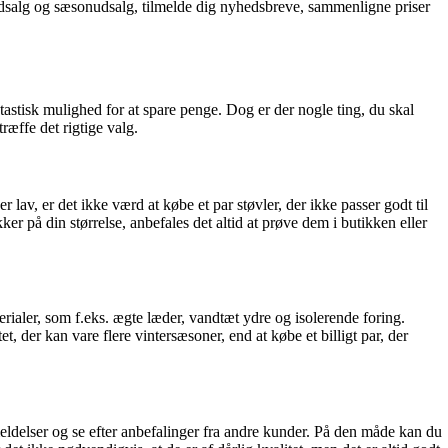
d udsalg og sæsonudsalg, tilmelde dig nyhedsbreve, sammenligne priser
astisk mulighed for at spare penge. Dog er der nogle ting, du skal
ræffe det rigtige valg.
 lav, er det ikke værd at købe et par støvler, der ikke passer godt til
kker på din størrelse, anbefales det altid at prøve dem i butikken eller
aterialer, som f.eks. ægte læder, vandtæt ydre og isolerende foring.
tet, der kan vare flere vintersæsoner, end at købe et billigt par, der
anmeldelser og se efter anbefalinger fra andre kunder. På den måde kan du