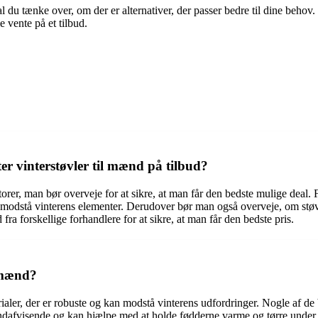
al du tænke over, om der er alternativer, der passer bedre til dine behov
e vente på et tilbud.
er vinterstøvler til mænd på tilbud?
aktorer, man bør overveje for at sikre, at man får den bedste mulige dea
kan modstå vinterens elementer. Derudover bør man også overveje, om støv
 fra forskellige forhandlere for at sikre, at man får den bedste pris.
l mænd?
ialer, der er robuste og kan modstå vinterens udfordringer. Nogle af de b
vandafvisende og kan hjælpe med at holde fødderne varme og tørre unde