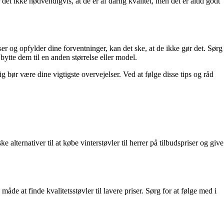
det ikke nødvendigvis, at de er af dårlig kvalitet, men det er altid godt
er og opfylder dine forventninger, kan det ske, at de ikke gør det. Sørg
bytte dem til en anden størrelse eller model.
ig bør være dine vigtigste overvejelser. Ved at følge disse tips og råd
alternativer til at købe vinterstøvler til herrer på tilbudspriser og give
de at finde kvalitetsstøvler til lavere priser. Sørg for at følge med i