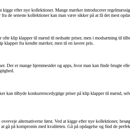
 er at kigge efter nye kollektioner. Mange mærker introducerer regelmæs
r fra de seneste kollektioner kan man være sikker på at få det mest opda
fte klip klapper til mænd til nedsatte priser, men i modsætning til tilbu
lip klapper fra kendte mærker, men til en lavere pris.
adser. Der er mange hjemmesider og apps, hvor man kan finde brugte eller
gtighed.
 kan tilbyde konkurrencedygtige priser på klip klapper til mænd, selvo
at overveje alternativerne først. Ved at kigge efter nye kollektioner, bes
n at gå på kompromis med kvaliteten. Gå på opdagelse og find de perfek