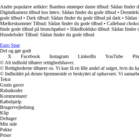
Andre populære artikler:
Bambus strømper dame tilbud: Sådan finder d
Digitalkamera tilbud hos føtex: Sådan finder du gode tilbud
•
Demidekk 
gode tilbud
•
Dæk tilbud: Sådan finder du gode tilbud på dæk
•
Sådan 
Mælkeskummer Tilbud: Sådan finder du gode tilbud
•
Callebaut chokol
finde gode tilbud på brunchpølser
•
Håndboldsko tilbud: Sådan finder 
Hundefoder Tilbud: Sådan finder du gode tilbud
Euro Spar
Del og gør godt
X
Facebook
Instagram
LinkedIn
YouTube
Pin
© Alt indhold tilhører rettighedshaver.
© Rettighederne tilhører os. Vi kan få en lille andel af salget, hvis du
© Indholdet på denne hjemmeside er beskyttet af ophavsret. Vi samarbe
Tekst
Gratis gaver
Rabatkoder
Kommentarer
Købshjælp
Brugervejledning
Klip
Deltager
Min side
Pakke
Priser