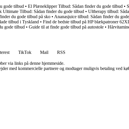
u gode tilbud
•
El Plæneklipper Tilbud: Sådan finder du gode tilbud
•
S
Ultimate Tilbud: Sådan finder du gode tilbud
•
Ultherapy tilbud: Såda
finder du gode tilbud på sko
•
Ananasjuice tilbud: Sådan finder du gode
ade tilbud i Tyskland
•
Find de bedste tilbud på HP blækpatroner 62X
du gode tilbud
•
Guide til at finde gode tilbud på autostole
•
Hårvitamine
terest
TikTok
Mail
RSS
 køber via links på denne hjemmeside.
jder med kommercielle partnere og modtager muligvis betaling ved køb.