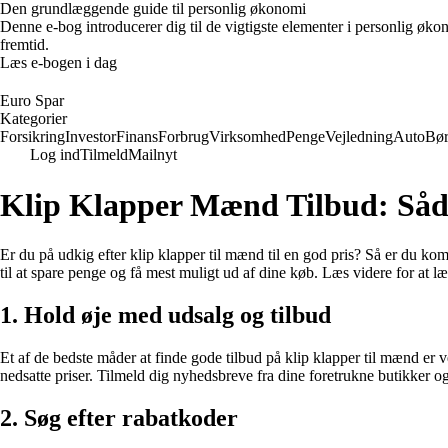
Den grundlæggende guide til personlig økonomi
Denne e-bog introducerer dig til de vigtigste elementer i personlig øko
fremtid.
Læs e-bogen i dag
Euro Spar
Kategorier
Forsikring
Investor
Finans
Forbrug
Virksomhed
Penge
Vejledning
Auto
Bø
Log ind
Tilmeld
Mailnyt
Klip Klapper Mænd Tilbud: Såda
Er du på udkig efter klip klapper til mænd til en god pris? Så er du komme
til at spare penge og få mest muligt ud af dine køb. Læs videre for at l
1. Hold øje med udsalg og tilbud
Et af de bedste måder at finde gode tilbud på klip klapper til mænd er 
nedsatte priser. Tilmeld dig nyhedsbreve fra dine foretrukne butikker 
2. Søg efter rabatkoder