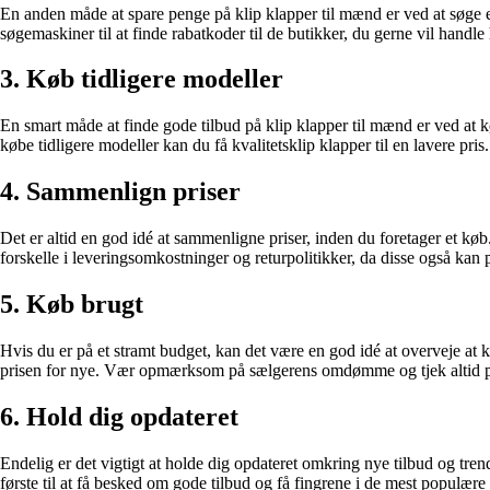
En anden måde at spare penge på klip klapper til mænd er ved at søge ef
søgemaskiner til at finde rabatkoder til de butikker, du gerne vil handle
3. Køb tidligere modeller
En smart måde at finde gode tilbud på klip klapper til mænd er ved at k
købe tidligere modeller kan du få kvalitetsklip klapper til en lavere pris.
4. Sammenlign priser
Det er altid en god idé at sammenligne priser, inden du foretager et kø
forskelle i leveringsomkostninger og returpolitikker, da disse også kan 
5. Køb brugt
Hvis du er på et stramt budget, kan det være en god idé at overveje at 
prisen for nye. Vær opmærksom på sælgerens omdømme og tjek altid prod
6. Hold dig opdateret
Endelig er det vigtigt at holde dig opdateret omkring nye tilbud og tre
første til at få besked om gode tilbud og få fingrene i de mest populære