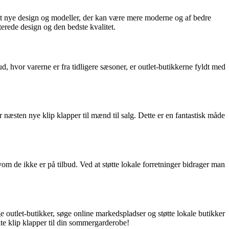
sigt nye design og modeller, der kan være mere moderne og af bedre
terede design og den bedste kvalitet.
d, hvor varerne er fra tidligere sæsoner, er outlet-butikkerne fyldt med
 næsten nye klip klapper til mænd til salg. Dette er en fantastisk måde
m de ikke er på tilbud. Ved at støtte lokale forretninger bidrager man
øge outlet-butikker, søge online markedspladser og støtte lokale butikker
te klip klapper til din sommergarderobe!