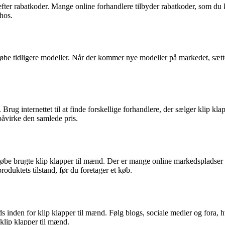
ter rabatkoder. Mange online forhandlere tilbyder rabatkoder, som du ka
 hos.
øbe tidligere modeller. Når der kommer nye modeller på markedet, sættes 
b. Brug internettet til at finde forskellige forhandlere, der sælger kli
påvirke den samlede pris.
købe brugte klip klapper til mænd. Der er mange online markedspladser o
uktets tilstand, før du foretager et køb.
nds inden for klip klapper til mænd. Følg blogs, sociale medier og fora
 klip klapper til mænd.