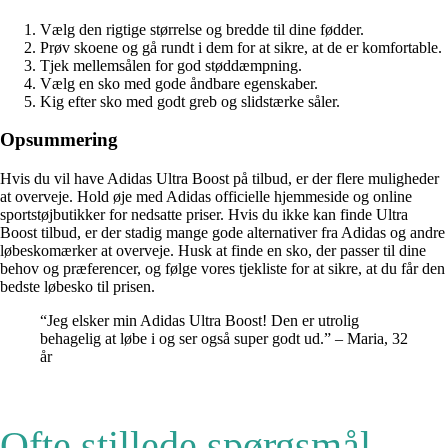
Vælg den rigtige størrelse og bredde til dine fødder.
Prøv skoene og gå rundt i dem for at sikre, at de er komfortable.
Tjek mellemsålen for god støddæmpning.
Vælg en sko med gode åndbare egenskaber.
Kig efter sko med godt greb og slidstærke såler.
Opsummering
Hvis du vil have Adidas Ultra Boost på tilbud, er der flere muligheder
at overveje. Hold øje med Adidas officielle hjemmeside og online
sportstøjbutikker for nedsatte priser. Hvis du ikke kan finde Ultra
Boost tilbud, er der stadig mange gode alternativer fra Adidas og andre
løbeskomærker at overveje. Husk at finde en sko, der passer til dine
behov og præferencer, og følge vores tjekliste for at sikre, at du får den
bedste løbesko til prisen.
“Jeg elsker min Adidas Ultra Boost! Den er utrolig
behagelig at løbe i og ser også super godt ud.” – Maria, 32
år
Ofte stillede spørgsmål