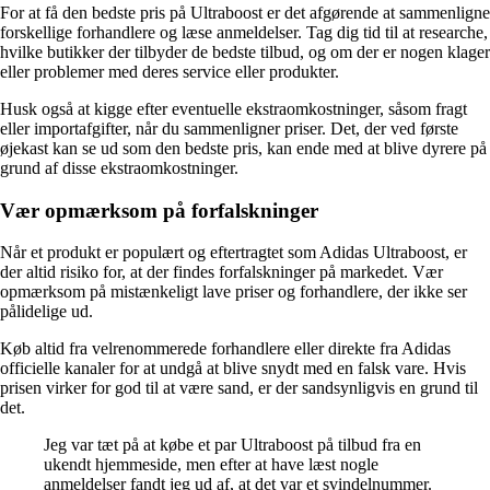
For at få den bedste pris på Ultraboost er det afgørende at sammenligne
forskellige forhandlere og læse anmeldelser. Tag dig tid til at researche,
hvilke butikker der tilbyder de bedste tilbud, og om der er nogen klager
eller problemer med deres service eller produkter.
Husk også at kigge efter eventuelle ekstraomkostninger, såsom fragt
eller importafgifter, når du sammenligner priser. Det, der ved første
øjekast kan se ud som den bedste pris, kan ende med at blive dyrere på
grund af disse ekstraomkostninger.
Vær opmærksom på forfalskninger
Når et produkt er populært og eftertragtet som Adidas Ultraboost, er
der altid risiko for, at der findes forfalskninger på markedet. Vær
opmærksom på mistænkeligt lave priser og forhandlere, der ikke ser
pålidelige ud.
Køb altid fra velrenommerede forhandlere eller direkte fra Adidas
officielle kanaler for at undgå at blive snydt med en falsk vare. Hvis
prisen virker for god til at være sand, er der sandsynligvis en grund til
det.
Jeg var tæt på at købe et par Ultraboost på tilbud fra en
ukendt hjemmeside, men efter at have læst nogle
anmeldelser fandt jeg ud af, at det var et svindelnummer.