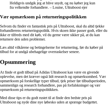
Heldigvis undgik jeg at blive snydt, og nu køber jeg kun
fra velkendte forhandlere. – Louise, Ultraboost ejer
Vær opmærksom på returneringspolitikken
Selvom du finder en fantastisk pris på Ultraboost, skal du altid tjekke
forhandlerens returneringspolitik. Hvis skoen ikke passer godt, eller du
ikke er tilfreds med dit køb, vil du gerne være sikker på, at du kan
returnere den uden problemer.
Læs altid vilkårene og betingelserne for returnering, før du køber på
tilbud for at undgå ubehagelige overraskelser senere.
Opsummering
At finde et godt tilbud på Adidas Ultraboost kan være en givende
oplevelse, men det kræver også lidt research og opmærksomhed. Vær
opmærksom på forskellige typer tilbud, tjek priser før tilbudsperioden,
sammenlign og research forhandlere, pas på forfalskninger og vær
opmærksom på returneringspolitikken.
Med disse tips er du godt rustet til at finde den bedste pris på
Ultraboost og nyde dine nye løbesko uden at sprænge budgettet.