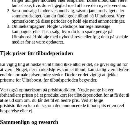
sælger tidligere modeller eller restpartier. Disse tilbud kan være
fantastiske, hvis du er ligeglad med at have den nyeste version.
Sæsonudsalg: Under sæsonudsalg, såsom januarudsalget eller
sommerudsalget, kan du finde gode tilbud på Ultraboost. Vær
opmærksom på disse perioder og hold øje med annonceringer.
Onlinekampagner: Nogle webshops har regelmæssige
kampagner eller flash-salg, hvor du kan spare penge på
Ultraboost. Hold øje med nyhedsbreve eller følg dem på sociale
medier for at være opdateret.
Tjek priser før tilbudsperioden
En vigtig ting at huske er, at tilbud ikke altid er det, de giver sig ud for
at være. Noget, der markedsføres som et tilbud, kan stadig være dyrere
end de normale priser andre steder. Derfor er det vigtigt at tjekke
priserne for Ultraboost, før tilbudsperioden begynder.
Vær også opmærksom på prishistorikken. Nogle gange hæver
forhandlere prisen på et produkt kort før tilbudsperioden for at få det til
at se ud som om, du får det til en bedre pris. Ved at følge
prishistorikken kan du se, om den annoncerede tilbudspris er en reel
besparelse eller ej.
Sammenlign og research