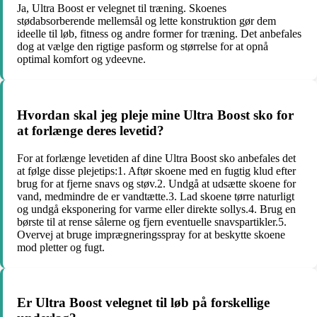
Ja, Ultra Boost er velegnet til træning. Skoenes
stødabsorberende mellemsål og lette konstruktion gør dem
ideelle til løb, fitness og andre former for træning. Det anbefales
dog at vælge den rigtige pasform og størrelse for at opnå
optimal komfort og ydeevne.
Hvordan skal jeg pleje mine Ultra Boost sko for
at forlænge deres levetid?
For at forlænge levetiden af dine Ultra Boost sko anbefales det
at følge disse plejetips:1. Aftør skoene med en fugtig klud efter
brug for at fjerne snavs og støv.2. Undgå at udsætte skoene for
vand, medmindre de er vandtætte.3. Lad skoene tørre naturligt
og undgå eksponering for varme eller direkte sollys.4. Brug en
børste til at rense sålerne og fjern eventuelle snavspartikler.5.
Overvej at bruge imprægneringsspray for at beskytte skoene
mod pletter og fugt.
Er Ultra Boost velegnet til løb på forskellige