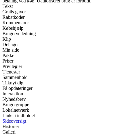
betaling ved køb. Uautoriseret brug er forbudt.
Tekst
Gratis gaver
Rabatkoder
Kommentarer
Købshjælp
Brugervejledning
Klip
Deltager
Min side
Pakke
Priser
Privilegier
Tjenester
Sammenhold
Tilknyt dig
Få opdateringer
Interaktion
Nyhedsbrev
Brugergruppe
Lokalnetværk
Links i indholdet
Sideoversigt
Historier
Galleri