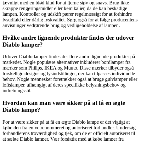
jævnligt med en blød klud for at fjerne støv og snavs. Brug ikke
skrappe rengøringsmidler eller kemikalier, da de kan beskadige
lampen. Kontroller og udskift pærer regelmæssigt for at forhindre
lysudfald eller dårlig lyskvalitet. Sørg også for at følge producentens
anvisninger vedrørende brug og vedligeholdelse af lampen.
Hvilke andre lignende produkter findes der udover
Diablo lamper?
Udover Diablo lamper findes der flere andre lignende produkter på
markedet. Nogle populære alternativer inkluderer bordlamper fra
mærker som Philips, IKEA og Muuto. Disse mærker tilbyder også
forskellige designs og lysindstillinger, der kan tilpasses individuelle
behov. Nogle mennesker foretrækker også at bruge gulvlamper eller
loftslamper, afhængigt af deres specifikke belysningsbehov og
indretningsstil.
Hvordan kan man være sikker på at få en ægte
Diablo lampe?
For at være sikker på at få en ægte Diablo lampe er det vigtigt at
købe den fra en velrenommeret og autoriseret forhandler. Undersøg
forhandlerens troværdighed og tjek, om de er officielt autoriseret til
at sælge Diablo lamper. Vær forsigtig med at købe lamper fra