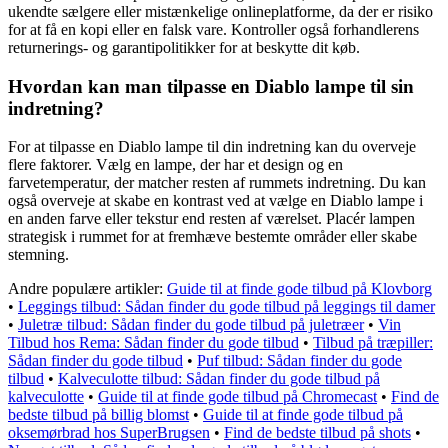
ukendte sælgere eller mistænkelige onlineplatforme, da der er risiko
for at få en kopi eller en falsk vare. Kontroller også forhandlerens
returnerings- og garantipolitikker for at beskytte dit køb.
Hvordan kan man tilpasse en Diablo lampe til sin
indretning?
For at tilpasse en Diablo lampe til din indretning kan du overveje
flere faktorer. Vælg en lampe, der har et design og en
farvetemperatur, der matcher resten af rummets indretning. Du kan
også overveje at skabe en kontrast ved at vælge en Diablo lampe i
en anden farve eller tekstur end resten af værelset. Placér lampen
strategisk i rummet for at fremhæve bestemte områder eller skabe
stemning.
Andre populære artikler:
Guide til at finde gode tilbud på Klovborg
•
Leggings tilbud: Sådan finder du gode tilbud på leggings til damer
•
Juletræ tilbud: Sådan finder du gode tilbud på juletræer
•
Vin
Tilbud hos Rema: Sådan finder du gode tilbud
•
Tilbud på træpiller:
Sådan finder du gode tilbud
•
Puf tilbud: Sådan finder du gode
tilbud
•
Kalveculotte tilbud: Sådan finder du gode tilbud på
kalveculotte
•
Guide til at finde gode tilbud på Chromecast
•
Find de
bedste tilbud på billig blomst
•
Guide til at finde gode tilbud på
oksemørbrad hos SuperBrugsen
•
Find de bedste tilbud på shots
•