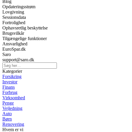
Blog
Opdateringsstrøm
Lovgivning
Sessionsdata
Fortrolighed
Ophavsretlig beskyttelse
Brugsvilkår
Tilgængelige funktioner
Ansvarlighed
EuroSpar.dk
Saro
support@saro.dk
Kategorier
Forsikring
Investor
Finans
Forbrug
Virksomhed
Penge
Vejledning
Auto
Børn
Renovering
Hvem er vi