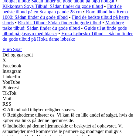
Nougat tilbud: Sådan finder du gode tilbud på blød nougat
•
Kikkoman Soya Tilbud: Sådan finder du gode tilbud
•
Find de
bedste tilbud på en Scanpan pande 28 cm
•
Rom tilbud hos Rema
1000: Sådan finder du gode tilbud
•
Find de bedste tilbud på herre
shorts
•
Risdrik Tilbud: Sådan finder du gode tilbud
•
Markberg
taske tilbud: Sådan finder du gode tilbud
•
Guide til at finde gode
tilbud på gasovn med blæser
•
Hoka Løbesko Tilbud – Sådan finder
du gode tilbud på Hoka dame løbesko
Euro Spar
Del og gør godt
X
Facebook
Instagram
LinkedIn
YouTube
Pinterest
TikTok
Mail
RSS
© Alt indhold tilhører rettighedshaver.
© Rettighederne tilhører os. Vi kan få en lille andel af salget, hvis du
køber via links på denne hjemmeside.
© Indholdet på denne hjemmeside er beskyttet af ophavsret. Vi
samarbejder med kommercielle partnere og modtager muligvis