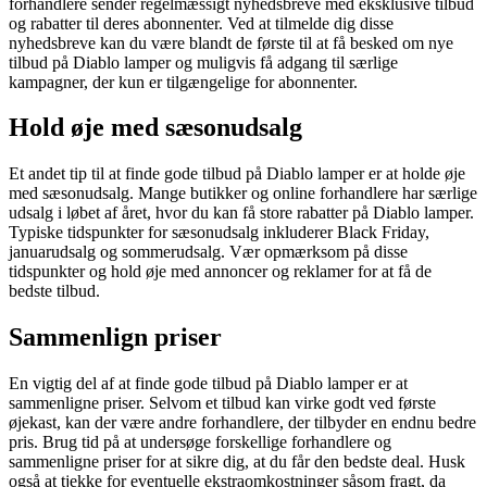
forhandlere sender regelmæssigt nyhedsbreve med eksklusive tilbud
og rabatter til deres abonnenter. Ved at tilmelde dig disse
nyhedsbreve kan du være blandt de første til at få besked om nye
tilbud på Diablo lamper og muligvis få adgang til særlige
kampagner, der kun er tilgængelige for abonnenter.
Hold øje med sæsonudsalg
Et andet tip til at finde gode tilbud på Diablo lamper er at holde øje
med sæsonudsalg. Mange butikker og online forhandlere har særlige
udsalg i løbet af året, hvor du kan få store rabatter på Diablo lamper.
Typiske tidspunkter for sæsonudsalg inkluderer Black Friday,
januarudsalg og sommerudsalg. Vær opmærksom på disse
tidspunkter og hold øje med annoncer og reklamer for at få de
bedste tilbud.
Sammenlign priser
En vigtig del af at finde gode tilbud på Diablo lamper er at
sammenligne priser. Selvom et tilbud kan virke godt ved første
øjekast, kan der være andre forhandlere, der tilbyder en endnu bedre
pris. Brug tid på at undersøge forskellige forhandlere og
sammenligne priser for at sikre dig, at du får den bedste deal. Husk
også at tjekke for eventuelle ekstraomkostninger såsom fragt, da