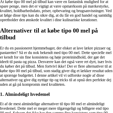
At købe tipo 00 mel på tilbud kan være en fantastisk mulighed for at
spare penge, men det er vigtigt at være opmærksom på mærkestyrke,
kvalitet, holdbarhedsdato, priser, opbevaring og brugsanvisninger. Ved
at følge disse tips kan du sikre dig, at du får en god handel og samtidig
opretholder den ønskede kvalitet i dine kulinariske kreationer.
Alternativer til at købe tipo 00 mel på
tilbud
Er du en passioneret hjemmebager, der elsker at lave lækre pizzaer og
pastaretter? Så er du nok bekendt med tipo 00 mel. Dette specielle mel
er kendt for sin fine konsistens og høje proteinindhold, der gør det
ideelt til pasta og pizza. Desværre kan det også være ret dyrt, især hvis
du køber det på tilbud. Men fortvivl ikke! Der er flere alternativer til at
købe tipo 00 mel på tilbud, som stadig giver dig et lækker resultat uden
at sprænge budgettet. I denne artikel vil vi udforske nogle af disse
alternativer og give dig nyttige tip og tricks til at opnå den perfekte dej
uden at gå på kompromis med kvaliteten.
1. Almindeligt hvedemel
Et af de mest almindelige alternativer til tipo 00 mel er almindeligt
hvedemel. Dette mel er meget mere tilgængeligt og billigere end tipo
00 mel. Selvom det ikke har den samme fine konsistens som tipo 00