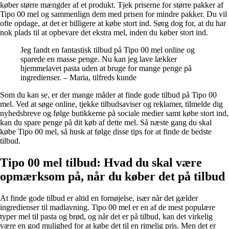
køber større mængder af et produkt. Tjek priserne for større pakker af
Tipo 00 mel og sammenlign dem med prisen for mindre pakker. Du vil
ofte opdage, at det er billigere at købe stort ind. Sørg dog for, at du har
nok plads til at opbevare det ekstra mel, inden du køber stort ind.
Jeg fandt en fantastisk tilbud på Tipo 00 mel online og
sparede en masse penge. Nu kan jeg lave lækker
hjemmelavet pasta uden at bruge for mange penge på
ingredienser. – Maria, tilfreds kunde
Som du kan se, er der mange måder at finde gode tilbud på Tipo 00
mel. Ved at søge online, tjekke tilbudsaviser og reklamer, tilmelde dig
nyhedsbreve og følge butikkerne på sociale medier samt købe stort ind,
kan du spare penge på dit køb af dette mel. Så næste gang du skal
købe Tipo 00 mel, så husk at følge disse tips for at finde de bedste
tilbud.
Tipo 00 mel tilbud: Hvad du skal være
opmærksom på, når du køber det på tilbud
At finde gode tilbud er altid en fornøjelse, især når det gælder
ingredienser til madlavning. Tipo 00 mel er en af de mest populære
typer mel til pasta og brød, og når det er på tilbud, kan det virkelig
være en god mulighed for at købe det til en rimelig pris. Men det er