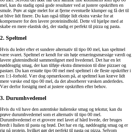
mel, kan du stadig opnå gode resultater ved at justere opskriften en
smule. Prøv at sigte melet for at fjerne eventuelle klumper og få det til
at blive lidt finere. Du kan også tilføje lidt ekstra væske for at
kompensere for den lavere proteinindhold. Dette vil hjælpe med at
skabe en mere elastisk dej, der stadig er perfekt til pizza og pasta.
2. Speltmel
Hvis du leder efter et sundere alternativ til tipo 00 mel, kan speltmel
være svaret. Speltmel er kendt for sin høje ernæringsmæssige værdi og
lavere glutenindhold sammenlignet med hvedemel. Det har en let
nøddeagtig smag, der kan tilføje ekstra dimension til dine pizzaer og
pastaer. Du kan erstatte tipo 00 mel med speltmel i de fleste opskrifter i
en 1:1-forhold. Vær dog opmærksom på, at speltmel kan kræve lidt
mere væske end tipo 00 mel, da det absorberer væsken anderledes.
Vær derfor forsigtig med at justere opskriften efter behov.
3. Durumhvedemel
Hvis du vil have den autentiske italienske smag og tekstur, kan du
prøve durumhvedemel som et alternativ til tipo 00 mel.
Durumhvedemel er et grovere mel lavet af hård hvede, der bruges
bredt i Italien til pasta og brød. Det har en rig, nøddeagtig smag og er
rig på protein, hvilket gør det perfekt til pasta og pizza. Selvom