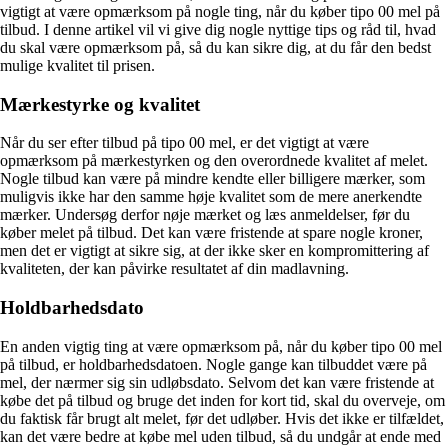
vigtigt at være opmærksom på nogle ting, når du køber tipo 00 mel på
tilbud. I denne artikel vil vi give dig nogle nyttige tips og råd til, hvad
du skal være opmærksom på, så du kan sikre dig, at du får den bedst
mulige kvalitet til prisen.
Mærkestyrke og kvalitet
Når du ser efter tilbud på tipo 00 mel, er det vigtigt at være
opmærksom på mærkestyrken og den overordnede kvalitet af melet.
Nogle tilbud kan være på mindre kendte eller billigere mærker, som
muligvis ikke har den samme høje kvalitet som de mere anerkendte
mærker. Undersøg derfor nøje mærket og læs anmeldelser, før du
køber melet på tilbud. Det kan være fristende at spare nogle kroner,
men det er vigtigt at sikre sig, at der ikke sker en kompromittering af
kvaliteten, der kan påvirke resultatet af din madlavning.
Holdbarhedsdato
En anden vigtig ting at være opmærksom på, når du køber tipo 00 mel
på tilbud, er holdbarhedsdatoen. Nogle gange kan tilbuddet være på
mel, der nærmer sig sin udløbsdato. Selvom det kan være fristende at
købe det på tilbud og bruge det inden for kort tid, skal du overveje, om
du faktisk får brugt alt melet, før det udløber. Hvis det ikke er tilfældet,
kan det være bedre at købe mel uden tilbud, så du undgår at ende med