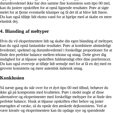
durumhvedemel ikke har den samme fine konsistens som tipo 00 mel,
kan du justere opskriften for at opnå lignende resultater. Prøv at sigte
melet for at fjerne eventuelle klumper og få det til at blive lidt finere.
Du kan også tilføje lidt ekstra vand for at hjælpe med at skabe en mere
elastisk dej.
4. Blanding af meltyper
Hvis du vil eksperimentere lidt og skabe din egen blanding af meltyper,
kan du også opnå fantastiske resultater. Prøv at kombinere almindeligt
hvedemel, speltmel og durumhvedemel i forskellige proportioner for at
finde den perfekte balance mellem tekstur og smag. Dette giver dig
mulighed for at tilpasse opskriften fuldstændigt efter dine præferencer.
Du kan også overveje at tilføje lidt semulje mel for at få en dej med en
grovere konsistens og mere autentisk italiensk smag.
Konklusion
Så næste gang du står over for et dyrt tipo 00 mel tilbud, behøver du
ikke gå på kompromis med kvaliteten. Prøv i stedet nogle af disse
alternativer og eksperimenter med forskellige meltyper for at finde den
perfekte balance. Husk at tilpasse opskriften efter behov og juster
mængden af væske, så du opnår den ønskede dejkonsistens. Ved at
være kreativ og eksperimentere kan du opdage nye og spændende