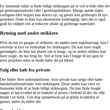
En fantastisk måde at finde billigt strikkegarn på er ved at lede efter det
på genbrugsmarkeder eller i genbrugsbutikker. Mange gamle trøjer,
cardigans eller tæpper kan skæres op, og garnet kan genbruges til nye
projekter. Dette er ikke kun økonomisk fordelagtigt, men det er også
godt for miljøet ved at reducere affald og genbruge materialer.
Bytning med andre strikkere
Hvis du har en gruppe af strikkere, du mødes med regelmæssigt, kan I
overveje at lave en bytteaftale for strikkegarn. Du kan have nogle
garnnøgler, du ikke har planer om at bruge, og en anden strikker kan
have nogle, du har brug for. Ved at bytte kan I begge få nyt garn til
jeres projekter uden at skulle købe det på tilbud.
Salg eller køb fra private
Der findes flere onlineplatforme, hvor private kan sælge eller købe
håndarbejdsmaterialer som strikkegarn. Disse steder kan være en
fantastisk kilde til at finde billigt strikkegarn. Du kan finde brugte
nøgler af høj kvalitet til en brøkdel af prisen i forhold til det, du ville
betale i en butik. Vær dog opmærksom på at tjekke kvaliteten af
garnet, inden du køber det.