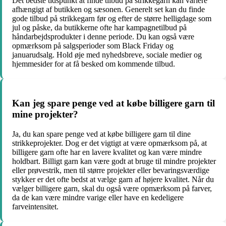
Det bedste tidspunkt at finde tilbud på strikkegarn kan variere
afhængigt af butikken og sæsonen. Generelt set kan du finde
gode tilbud på strikkegarn før og efter de større helligdage som
jul og påske, da butikkerne ofte har kampagnetilbud på
håndarbejdsprodukter i denne periode. Du kan også være
opmærksom på salgsperioder som Black Friday og
januarudsalg. Hold øje med nyhedsbreve, sociale medier og
hjemmesider for at få besked om kommende tilbud.
Kan jeg spare penge ved at købe billigere garn til
mine projekter?
Ja, du kan spare penge ved at købe billigere garn til dine
strikkeprojekter. Dog er det vigtigt at være opmærksom på, at
billigere garn ofte har en lavere kvalitet og kan være mindre
holdbart. Billigt garn kan være godt at bruge til mindre projekter
eller prøvestrik, men til større projekter eller bevaringsværdige
stykker er det ofte bedst at vælge garn af højere kvalitet. Når du
vælger billigere garn, skal du også være opmærksom på farver,
da de kan være mindre varige eller have en kedeligere
farveintensitet.