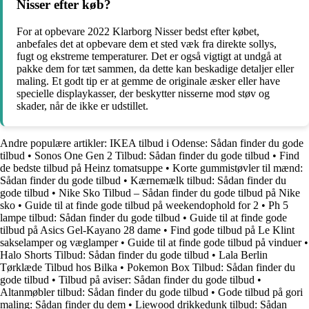
Nisser efter køb?
For at opbevare 2022 Klarborg Nisser bedst efter købet,
anbefales det at opbevare dem et sted væk fra direkte sollys,
fugt og ekstreme temperaturer. Det er også vigtigt at undgå at
pakke dem for tæt sammen, da dette kan beskadige detaljer eller
maling. Et godt tip er at gemme de originale æsker eller have
specielle displaykasser, der beskytter nisserne mod støv og
skader, når de ikke er udstillet.
Andre populære artikler:
IKEA tilbud i Odense: Sådan finder du gode
tilbud
•
Sonos One Gen 2 Tilbud: Sådan finder du gode tilbud
•
Find
de bedste tilbud på Heinz tomatsuppe
•
Korte gummistøvler til mænd:
Sådan finder du gode tilbud
•
Kærnemælk tilbud: Sådan finder du
gode tilbud
•
Nike Sko Tilbud – Sådan finder du gode tilbud på Nike
sko
•
Guide til at finde gode tilbud på weekendophold for 2
•
Ph 5
lampe tilbud: Sådan finder du gode tilbud
•
Guide til at finde gode
tilbud på Asics Gel-Kayano 28 dame
•
Find gode tilbud på Le Klint
sakselamper og væglamper
•
Guide til at finde gode tilbud på vinduer
•
Halo Shorts Tilbud: Sådan finder du gode tilbud
•
Lala Berlin
Tørklæde Tilbud hos Bilka
•
Pokemon Box Tilbud: Sådan finder du
gode tilbud
•
Tilbud på aviser: Sådan finder du gode tilbud
•
Altanmøbler tilbud: Sådan finder du gode tilbud
•
Gode tilbud på gori
maling: Sådan finder du dem
•
Liewood drikkedunk tilbud: Sådan