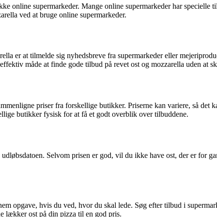
jekke online supermarkeder. Mange online supermarkeder har specielle ti
arella ved at bruge online supermarkeder.
rella er at tilmelde sig nyhedsbreve fra supermarkeder eller mejeriprod
effektiv måde at finde gode tilbud på revet ost og mozzarella uden at sku
 sammenligne priser fra forskellige butikker. Priserne kan variere, så det
lige butikker fysisk for at få et godt overblik over tilbuddene.
ke udløbsdatoen. Selvom prisen er god, vil du ikke have ost, der er for ga
n nem opgave, hvis du ved, hvor du skal lede. Søg efter tilbud i superm
 lækker ost på din pizza til en god pris.