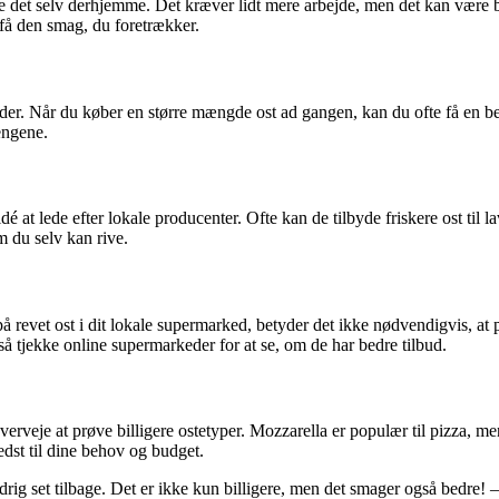
lave det selv derhjemme. Det kræver lidt mere arbejde, men det kan være b
 få den smag, du foretrækker.
gder. Når du køber en større mængde ost ad gangen, kan du ofte få en b
engene.
dé at lede efter lokale producenter. Ofte kan de tilbyde friskere ost til 
om du selv kan rive.
 revet ost i dit lokale supermarked, betyder det ikke nødvendigvis, at pri
å tjekke online supermarkeder for at se, om de har bedre tilbud.
verveje at prøve billigere ostetyper. Mozzarella er populær til pizza, me
edst til dine behov og budget.
drig set tilbage. Det er ikke kun billigere, men det smager også bedre!