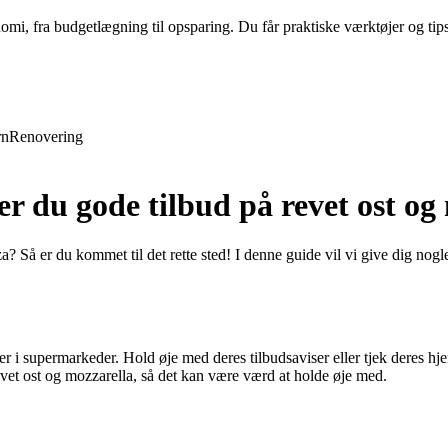
nomi, fra budgetlægning til opsparing. Du får praktiske værktøjer og tip
rn
Renovering
r du gode tilbud på revet ost og 
za? Så er du kommet til det rette sted! I denne guide vil vi give dig nogl
lla er i supermarkeder. Hold øje med deres tilbudsaviser eller tjek deres
vet ost og mozzarella, så det kan være værd at holde øje med.