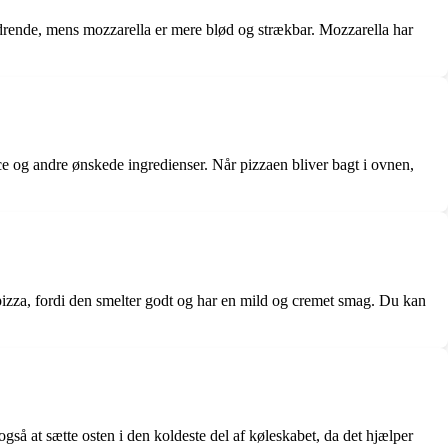
ldrende, mens mozzarella er mere blød og strækbar. Mozzarella har
auce og andre ønskede ingredienser. Når pizzaen bliver bagt i ovnen,
il pizza, fordi den smelter godt og har en mild og cremet smag. Du kan
også at sætte osten i den koldeste del af køleskabet, da det hjælper