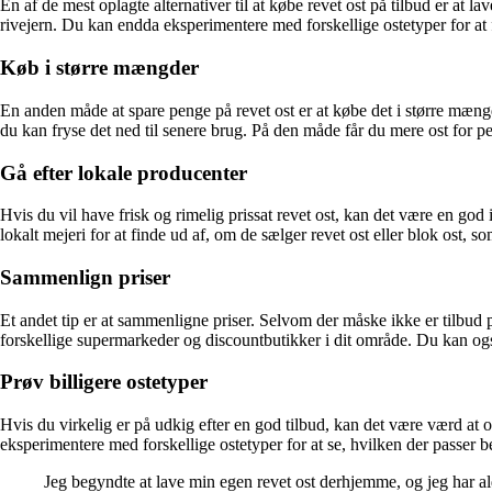
En af de mest oplagte alternativer til at købe revet ost på tilbud er at 
rivejern. Du kan endda eksperimentere med forskellige ostetyper for at
Køb i større mængder
En anden måde at spare penge på revet ost er at købe det i større mæn
du kan fryse det ned til senere brug. På den måde får du mere ost for p
Gå efter lokale producenter
Hvis du vil have frisk og rimelig prissat revet ost, kan det være en god i
lokalt mejeri for at finde ud af, om de sælger revet ost eller blok ost, s
Sammenlign priser
Et andet tip er at sammenligne priser. Selvom der måske ikke er tilbud på
forskellige supermarkeder og discountbutikker i dit område. Du kan ogs
Prøv billigere ostetyper
Hvis du virkelig er på udkig efter en god tilbud, kan det være værd at o
eksperimentere med forskellige ostetyper for at se, hvilken der passer b
Jeg begyndte at lave min egen revet ost derhjemme, og jeg har al