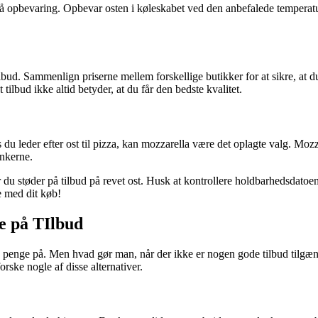
 på opbevaring. Opbevar osten i køleskabet ved den anbefalede temperat
ilbud. Sammenlign priserne mellem forskellige butikker for at sikre, at d
tilbud ikke altid betyder, at du får den bedste kvalitet.
is du leder efter ost til pizza, kan mozzarella være det oplagte valg. Mo
ankerne.
når du støder på tilbud på revet ost. Husk at kontrollere holdbarhedsd
e med dit køb!
be på TIlbud
e penge på. Men hvad gør man, når der ikke er nogen gode tilbud tilgænge
forske nogle af disse alternativer.