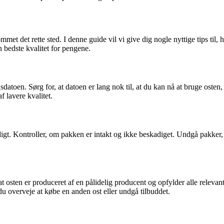
kommet det rette sted. I denne guide vil vi give dig nogle nyttige tips t
n bedste kvalitet for pengene.
dsdatoen. Sørg for, at datoen er lang nok til, at du kan nå at bruge oste
f lavere kvalitet.
t. Kontroller, om pakken er intakt og ikke beskadiget. Undgå pakker, der
or, at osten er produceret af en pålidelig producent og opfylder alle rel
u overveje at købe en anden ost eller undgå tilbuddet.