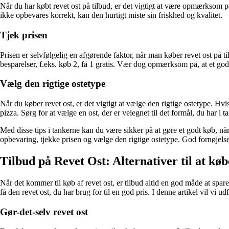
Når du har købt revet ost på tilbud, er det vigtigt at være opmærksom
ikke opbevares korrekt, kan den hurtigt miste sin friskhed og kvalitet.
Tjek prisen
Prisen er selvfølgelig en afgørende faktor, når man køber revet ost på t
besparelser, f.eks. køb 2, få 1 gratis. Vær dog opmærksom på, at et godt 
Vælg den rigtige ostetype
Når du køber revet ost, er det vigtigt at vælge den rigtige ostetype. Hv
pizza. Sørg for at vælge en ost, der er velegnet til det formål, du har i t
Med disse tips i tankerne kan du være sikker på at gøre et godt køb, 
opbevaring, tjekke prisen og vælge den rigtige ostetype. God fornøjels
Tilbud på Revet Ost: Alternativer til at kø
Når det kommer til køb af revet ost, er tilbud altid en god måde at spar
få den revet ost, du har brug for til en god pris. I denne artikel vil vi ud
Gør-det-selv revet ost