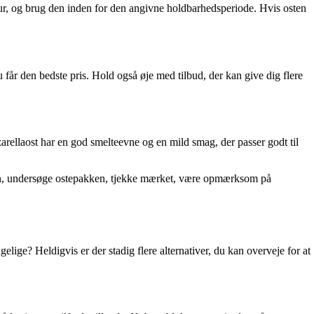
ur, og brug den inden for den angivne holdbarhedsperiode. Hvis osten
u får den bedste pris. Hold også øje med tilbud, der kan give dig flere
zzarellaost har en god smelteevne og en mild smag, der passer godt til
atoen, undersøge ostepakken, tjekke mærket, være opmærksom på
lige? Heldigvis er der stadig flere alternativer, du kan overveje for at