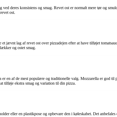
sig ved deres konsistens og smag. Revet ost er normalt mere tør og smu
evet ost.
e et jævnt lag af revet ost over pizzadejen efter at have tilføjet tomats
 lækker og ostet smag.
la er en af ​​de mest populære og traditionelle valg. Mozzarella er god t
 tilføje ekstra smag og variation til din pizza.
eholder eller en plastikpose og opbevare den i køleskabet. Det anbefales 