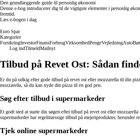
Den grundlæggende guide til personlig økonomi
Denne e-bog introducerer dig til de vigtigste elementer i personlig øko
fremtid.
Læs e-bogen i dag
Euro Spar
Kategorier
Forsikring
Investor
Finans
Forbrug
Virksomhed
Penge
Vejledning
Auto
Bø
Log ind
Tilmeld
Mailnyt
Tilbud på Revet Ost: Sådan finde
Er du på udkig efter gode tilbud på revet ost eller mozzarella til din piz
mozzarella, så du kan nyde din pizza til en god pris.
Søg efter tilbud i supermarkeder
Et godt sted at starte din søgen efter tilbud på revet ost eller mozzare
supermarkeder har regelmæssige tilbud på mejeriprodukter, herunder re
Tjek online supermarkeder