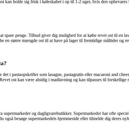
 kan holde sig frisk i køleskabet i op til 1-2 uger, hvis den opbevares 
at spare penge. Tilbud giver dig mulighed for at købe revet ost til en la
 en større mængde ost til at have på lager til fremtidige måltider og ret
za?
e det i pastaopskrifter som lasagne, pastagratin eller macaroni and chee
 Revet ost kan være alsidig i madlavning og kan tilpasses til forskellige
 fra supermarkeder og dagligvarebutikker. Supermarkeder har ofte speciel
n du også besøge supermarkedets hjemmeside eller tilmelde dig deres n