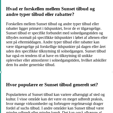
Hvad er forskellen mellem Sunset tilbud og
andre typer tilbud eller rabatter?
Forskellen mellem Sunset tilbud og andre typer tilbud eller
rabatter ligger primært i tidspunktet, hvor de er tilgængelige.
Sunset tilbud er specifikt forbundet med solnedgangstiden og
tilbydes normalt på specifikke tidspunkter i løbet af aftenen eller
sent på eftermiddagen. Andre typer tilbud eller rabatter kan
være tilgængelige på forskellige tidspunkter på dagen eller året
uden den specifikke tilknytning til solnedgangen. Sunset tilbud
har også en tendens til at have en tilknytning til unikke
oplevelser eller atmosfærer i solnedgangstiden, hvilket adskiller
dem fra andre generiske tilbud.
Hvor populære er Sunset tilbud generelt set?
Populariteten af Sunset tilbud kan variere afhængigt af sted og
kultur. I visse område kan det være en meget udbredt praksis,
hvor mange virksomheder og forbrugere regelmæssigt drager
fordel af suchs tilbud. I andre områder kan Sunset tilbud være
mindre udbredt eller mindre kendt. Det kan også afhænge af