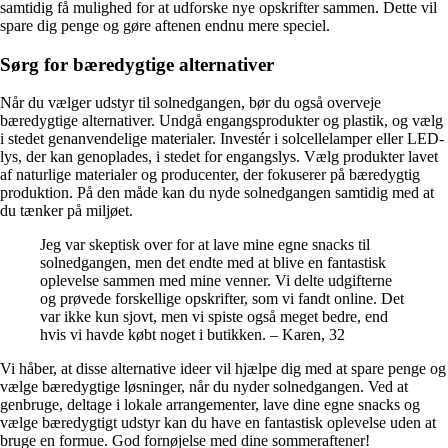
samtidig få mulighed for at udforske nye opskrifter sammen. Dette vil
spare dig penge og gøre aftenen endnu mere speciel.
Sørg for bæredygtige alternativer
Når du vælger udstyr til solnedgangen, bør du også overveje
bæredygtige alternativer. Undgå engangsprodukter og plastik, og vælg
i stedet genanvendelige materialer. Investér i solcellelamper eller LED-
lys, der kan genoplades, i stedet for engangslys. Vælg produkter lavet
af naturlige materialer og producenter, der fokuserer på bæredygtig
produktion. På den måde kan du nyde solnedgangen samtidig med at
du tænker på miljøet.
Jeg var skeptisk over for at lave mine egne snacks til
solnedgangen, men det endte med at blive en fantastisk
oplevelse sammen med mine venner. Vi delte udgifterne
og prøvede forskellige opskrifter, som vi fandt online. Det
var ikke kun sjovt, men vi spiste også meget bedre, end
hvis vi havde købt noget i butikken. – Karen, 32
Vi håber, at disse alternative ideer vil hjælpe dig med at spare penge og
vælge bæredygtige løsninger, når du nyder solnedgangen. Ved at
genbruge, deltage i lokale arrangementer, lave dine egne snacks og
vælge bæredygtigt udstyr kan du have en fantastisk oplevelse uden at
bruge en formue. God fornøjelse med dine sommeraftener!