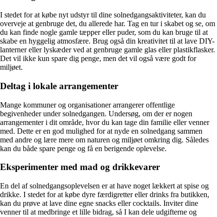
I stedet for at købe nyt udstyr til dine solnedgangsaktiviteter, kan du
overveje at genbruge det, du allerede har. Tag en tur i skabet og se, om
du kan finde nogle gamle tæpper eller puder, som du kan bruge til at
skabe en hyggelig atmosfære. Brug også din kreativitet til at lave DIY-
lanterner eller lyskæder ved at genbruge gamle glas eller plastikflasker.
Det vil ikke kun spare dig penge, men det vil også være godt for
miljøet.
Deltag i lokale arrangementer
Mange kommuner og organisationer arrangerer offentlige
begivenheder under solnedgangen. Undersøg, om der er nogen
arrangementer i dit område, hvor du kan tage din familie eller venner
med. Dette er en god mulighed for at nyde en solnedgang sammen
med andre og lære mere om naturen og miljøet omkring dig. Således
kan du både spare penge og få en berigende oplevelse.
Eksperimenter med mad og drikkevarer
En del af solnedgangsoplevelsen er at have noget lækkert at spise og
drikke. I stedet for at købe dyre færdigretter eller drinks fra butikken,
kan du prøve at lave dine egne snacks eller cocktails. Inviter dine
venner til at medbringe et lille bidrag, så I kan dele udgifterne og