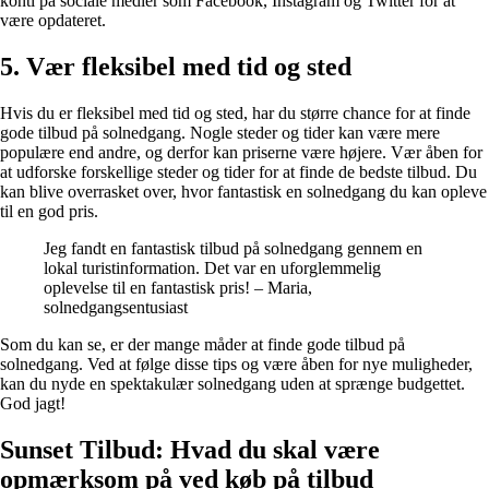
konti på sociale medier som Facebook, Instagram og Twitter for at
være opdateret.
5. Vær fleksibel med tid og sted
Hvis du er fleksibel med tid og sted, har du større chance for at finde
gode tilbud på solnedgang. Nogle steder og tider kan være mere
populære end andre, og derfor kan priserne være højere. Vær åben for
at udforske forskellige steder og tider for at finde de bedste tilbud. Du
kan blive overrasket over, hvor fantastisk en solnedgang du kan opleve
til en god pris.
Jeg fandt en fantastisk tilbud på solnedgang gennem en
lokal turistinformation. Det var en uforglemmelig
oplevelse til en fantastisk pris! – Maria,
solnedgangsentusiast
Som du kan se, er der mange måder at finde gode tilbud på
solnedgang. Ved at følge disse tips og være åben for nye muligheder,
kan du nyde en spektakulær solnedgang uden at sprænge budgettet.
God jagt!
Sunset Tilbud: Hvad du skal være
opmærksom på ved køb på tilbud