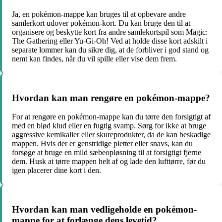
Ja, en pokémon-mappe kan bruges til at opbevare andre
samlerkort udover pokémon-kort. Du kan bruge den til at
organisere og beskytte kort fra andre samlekortspil som Magic:
The Gathering eller Yu-Gi-Oh! Ved at holde disse kort adskilt i
separate lommer kan du sikre dig, at de forbliver i god stand og
nemt kan findes, når du vil spille eller vise dem frem.
Hvordan kan man rengøre en pokémon-mappe?
For at rengøre en pokémon-mappe kan du tørre den forsigtigt af
med en blød klud eller en fugtig svamp. Sørg for ikke at bruge
aggressive kemikalier eller skureprodukter, da de kan beskadige
mappen. Hvis der er genstridige pletter eller snavs, kan du
forsøge at bruge en mild sæbeopløsning til at forsigtigt fjerne
dem. Husk at tørre mappen helt af og lade den lufttørre, før du
igen placerer dine kort i den.
Hvordan kan man vedligeholde en pokémon-
mappe for at forlænge dens levetid?