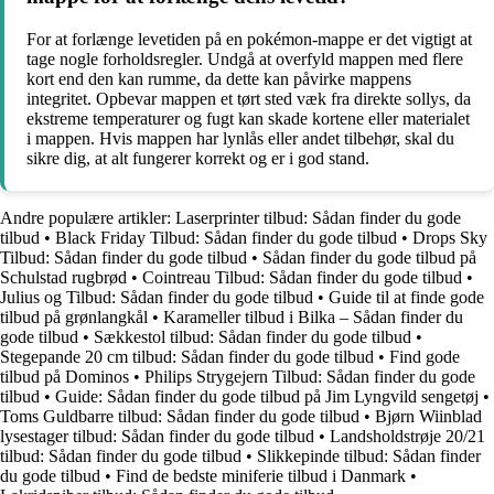
For at forlænge levetiden på en pokémon-mappe er det vigtigt at
tage nogle forholdsregler. Undgå at overfyld mappen med flere
kort end den kan rumme, da dette kan påvirke mappens
integritet. Opbevar mappen et tørt sted væk fra direkte sollys, da
ekstreme temperaturer og fugt kan skade kortene eller materialet
i mappen. Hvis mappen har lynlås eller andet tilbehør, skal du
sikre dig, at alt fungerer korrekt og er i god stand.
Andre populære artikler:
Laserprinter tilbud: Sådan finder du gode
tilbud
•
Black Friday Tilbud: Sådan finder du gode tilbud
•
Drops Sky
Tilbud: Sådan finder du gode tilbud
•
Sådan finder du gode tilbud på
Schulstad rugbrød
•
Cointreau Tilbud: Sådan finder du gode tilbud
•
Julius og Tilbud: Sådan finder du gode tilbud
•
Guide til at finde gode
tilbud på grønlangkål
•
Karameller tilbud i Bilka – Sådan finder du
gode tilbud
•
Sækkestol tilbud: Sådan finder du gode tilbud
•
Stegepande 20 cm tilbud: Sådan finder du gode tilbud
•
Find gode
tilbud på Dominos
•
Philips Strygejern Tilbud: Sådan finder du gode
tilbud
•
Guide: Sådan finder du gode tilbud på Jim Lyngvild sengetøj
•
Toms Guldbarre tilbud: Sådan finder du gode tilbud
•
Bjørn Wiinblad
lysestager tilbud: Sådan finder du gode tilbud
•
Landsholdstrøje 20/21
tilbud: Sådan finder du gode tilbud
•
Slikkepinde tilbud: Sådan finder
du gode tilbud
•
Find de bedste miniferie tilbud i Danmark
•