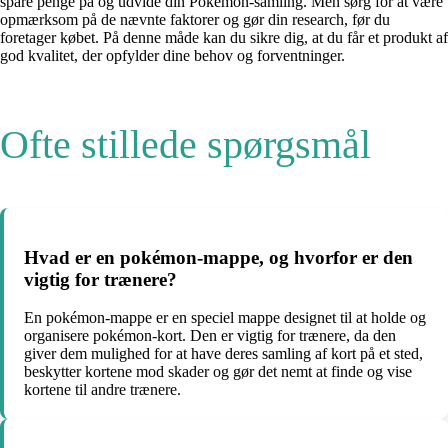
spare penge på og udvide din Pokemon-samling. Men sørg for at være
opmærksom på de nævnte faktorer og gør din research, før du
foretager købet. På denne måde kan du sikre dig, at du får et produkt af
god kvalitet, der opfylder dine behov og forventninger.
Ofte stillede spørgsmål
Hvad er en pokémon-mappe, og hvorfor er den
vigtig for trænere?
En pokémon-mappe er en speciel mappe designet til at holde og
organisere pokémon-kort. Den er vigtig for trænere, da den
giver dem mulighed for at have deres samling af kort på et sted,
beskytter kortene mod skader og gør det nemt at finde og vise
kortene til andre trænere.