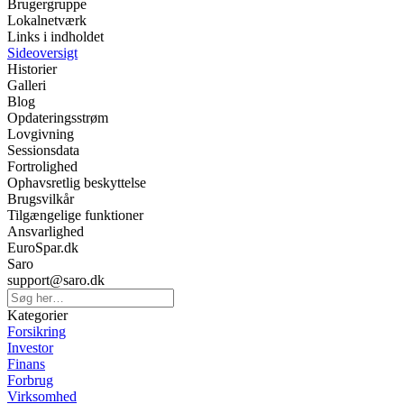
Brugergruppe
Lokalnetværk
Links i indholdet
Sideoversigt
Historier
Galleri
Blog
Opdateringsstrøm
Lovgivning
Sessionsdata
Fortrolighed
Ophavsretlig beskyttelse
Brugsvilkår
Tilgængelige funktioner
Ansvarlighed
EuroSpar.dk
Saro
support@saro.dk
Kategorier
Forsikring
Investor
Finans
Forbrug
Virksomhed