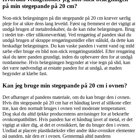
på min stegepande på 20 cm?
Non-stick belægningen på din stegepande på 20 cm kræver særlig
pleje for at sikre dens lang levetid. Først og fremmest er det vigtigt at
undgå brugen af metalredskaber, da de kan ridse belægningen. Brug
i stedet træ- eller silikoneværktøj. Ved rengøring af panden skal du
undgå brugen af skrappe rengøringsmidler eller ståluld, da dette kan
beskadige belægningen. Du kan vaske panden i varmt vand og mild
sæbe eller bruge en blid non-stick rengøringsmiddel. Efter rengøring
skal du tørre panden grundigt, inden du opbevarer den for at undgå
rustdannelse. Hvis belægningen begynder at vise tegn på slid, kan
det være nødvendigt at erstatte panden for at undgå, at maden
begynder at klæbe fast.
Kan jeg bruge min stegepande på 20 cm i ovnen?
Det afhænger af pandens materiale, om du kan bruge den i ovnen.
Hvis din stegepande på 20 cm har et håndtag lavet af silikone eller
træ, kan den normalt bruges i ovnen ved moderate temperaturer.
Dog skal du altid tjekke producentens anvisninger for at bekræfte
ovnkompatibilitet. Hvis panden har et håndtag lavet af metal, er det
vigtigt at sikre dig, at det er ovnsikkert, før du bruger den i ovnen.
Undlad at placere plastikdæksler eller andre ikke-ovnsikre elementer
på panden, når den er i ovnen. Gennemgå altid pandens