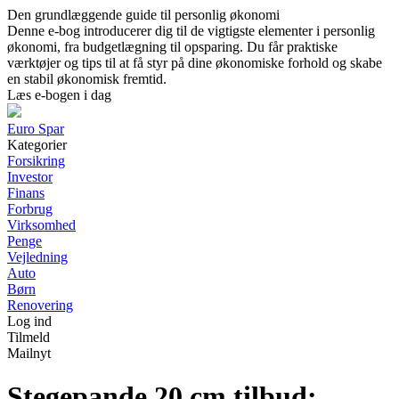
Den grundlæggende guide til personlig økonomi
Denne e-bog introducerer dig til de vigtigste elementer i personlig
økonomi, fra budgetlægning til opsparing. Du får praktiske
værktøjer og tips til at få styr på dine økonomiske forhold og skabe
en stabil økonomisk fremtid.
Læs e-bogen i dag
Euro Spar
Kategorier
Forsikring
Investor
Finans
Forbrug
Virksomhed
Penge
Vejledning
Auto
Børn
Renovering
Log ind
Tilmeld
Mailnyt
Stegepande 20 cm tilbud: