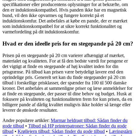
specifikationer eller producentens oplysninger for at bekræfte, om
den er induktionskompatibel. Hvis panden ikke har en magnetisk
bund, vil den ikke opvarmes og fungere korrekt på et
induktionskomfur. Det anbefales at købe en pande, der er mærket
som induktionskompatibel for at sikre korrekt funktionalitet og
varmefordeling på dit induktionskomfur.
Hvad er den ideelle pris for en stegepande på 20 cm?
Prisen på en stegepande på 20 cm varierer afhængigt af mærket,
materialet og kvaliteten. For at få den bedste værdi for pengene er
det vigtigt at finde en stegepande af høj kvalitet inden for din
prisgrænse. På tilbud kan prisen være betydeligt lavere end den
oprindelige pris. Generelt set kan du finde stegepander på 20 cm
tilbud i forskellige prisklasser, der spænder fra 100 til 500 danske
kroner. Det anbefales at sammenligne priser og læse anmeldelser for
at finde en stegepande, der passer til dine behov og budget. Husk at
fokusere på kvaliteten og funktionaliteten frem for kun prisen, da en
billigere pande af dårlig kvalitet muligvis ikke holder så længe eller
leverer de ønskede resultater.
Andre populære artikler:
Marmar heldragt tilbud: Sådan finder du
gode tilbud
•
Tilbud på HP printerpatroner: Sådan finder du gode
tilbud
•
Krøllejern tilbud: Sådan finder du gode tilbud
•
Læringstårn