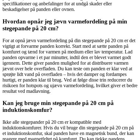
specifikationer og anbefalinger for at undgå skader eller
beskadigelser på panden eller ovnen.
Hvordan opnår jeg jævn varmefordeling på min
stegepande på 20 cm?
For at opnå jævn varmefordeling på din stegepande på 20 cm er det
vigtigt at forvarme panden korrekt. Start med at sætte panden på
komfuret og tænd for varmen på medium eller lav temperatur. Lad
panden opvarme i et par minutter, indtil den er blevet varmet godt
igennem. Dette giver panden mulighed for at distribuere varmen
jævnt over hele overfladen. Du kan teste om panden er klar ved at
sprøjte lidt vand på overfladen – hvis det damper og fordampes
hurtigt, er panden klar til brug. Ved at følge disse trin reducerer du
risikoen for hotspots og ujævn varmefordeling, hvilket giver et bedre
resultat ved madlavning.
Kan jeg bruge min stegepande på 20 cm på
induktionskomfur?
Ikke alle stegepander på 20 cm er kompatible med
induktionskomfurer. Hvis du vil bruge din stegepande på 20 cm på
et induktionskomfur, skal panden have en magnetisk bund, der kan
reagere med magnetfeltet på komfuret. Du kan tjekke pandens