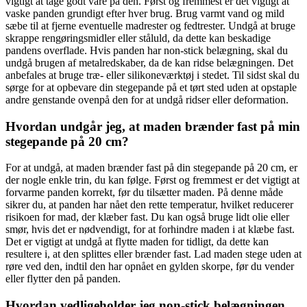
vigtigt at tage godt vare på den. Først og fremmest er det vigtigt at
vaske panden grundigt efter hver brug. Brug varmt vand og mild
sæbe til at fjerne eventuelle madrester og fedtrester. Undgå at bruge
skrappe rengøringsmidler eller ståluld, da dette kan beskadige
pandens overflade. Hvis panden har non-stick belægning, skal du
undgå brugen af metalredskaber, da de kan ridse belægningen. Det
anbefales at bruge træ- eller silikoneværktøj i stedet. Til sidst skal du
sørge for at opbevare din stegepande på et tørt sted uden at opstaple
andre genstande ovenpå den for at undgå ridser eller deformation.
Hvordan undgår jeg, at maden brænder fast på min
stegepande på 20 cm?
For at undgå, at maden brænder fast på din stegepande på 20 cm, er
der nogle enkle trin, du kan følge. Først og fremmest er det vigtigt at
forvarme panden korrekt, før du tilsætter maden. På denne måde
sikrer du, at panden har nået den rette temperatur, hvilket reducerer
risikoen for mad, der klæber fast. Du kan også bruge lidt olie eller
smør, hvis det er nødvendigt, for at forhindre maden i at klæbe fast.
Det er vigtigt at undgå at flytte maden for tidligt, da dette kan
resultere i, at den splittes eller brænder fast. Lad maden stege uden at
røre ved den, indtil den har opnået en gylden skorpe, før du vender
eller flytter den på panden.
Hvordan vedligeholder jeg non-stick belægningen