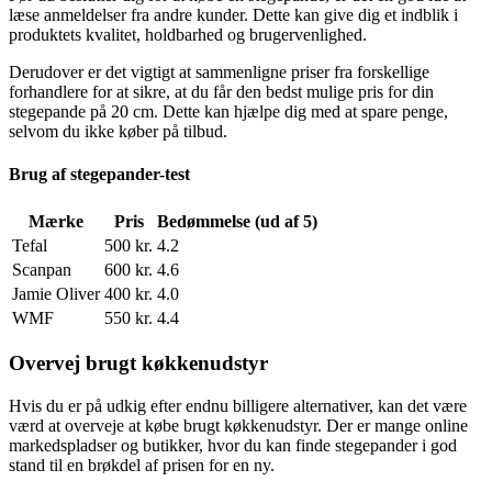
læse anmeldelser fra andre kunder. Dette kan give dig et indblik i
produktets kvalitet, holdbarhed og brugervenlighed.
Derudover er det vigtigt at sammenligne priser fra forskellige
forhandlere for at sikre, at du får den bedst mulige pris for din
stegepande på 20 cm. Dette kan hjælpe dig med at spare penge,
selvom du ikke køber på tilbud.
Brug af stegepander-test
Mærke
Pris
Bedømmelse (ud af 5)
Tefal
500 kr.
4.2
Scanpan
600 kr.
4.6
Jamie Oliver
400 kr.
4.0
WMF
550 kr.
4.4
Overvej brugt køkkenudstyr
Hvis du er på udkig efter endnu billigere alternativer, kan det være
værd at overveje at købe brugt køkkenudstyr. Der er mange online
markedspladser og butikker, hvor du kan finde stegepander i god
stand til en brøkdel af prisen for en ny.