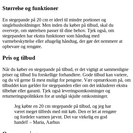
Størrelse og funktioner
En stegepande på 20 cm er ideel til mindre portioner og
singlehusholdninger. Men inden du køber på tilbud, skal du
overveje, om størrelsen passer til dine behov. Tjek også, om
stegepanden har ekstra funktioner som håndtag med
varmebeskyttelse eller aftagelig håndtag, der gør det nemmere at
opbevare og rengøre.
Pris og tilbud
Når du køber en stegepande på tilbud, er det vigtigt at sammenligne
priser og tilbud fra forskellige forhandlere. Gode tilbud kan variere,
og du vil gerne få mest muligt for pengene. Vær opmærksom på, om
tilbuddet kun gælder for stegepanden eller om det inkluderer ekstra
tilbehør eller garanti. Tjek også leveringsomkostninger og
returneringspolitikken for at undgå skjulte omkostninger.
Jeg købte en 20 cm stegepande på tilbud, og jeg har
været meget tilfreds med mit køb. Den er let at rengøre
og fordeler varmen jævnt. Det var virkelig en god
handel! – Maria, Aarhus