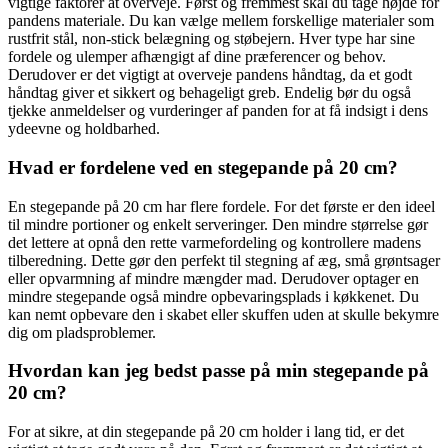
vigtige faktorer at overveje. Først og fremmest skal du tage højde for
pandens materiale. Du kan vælge mellem forskellige materialer som
rustfrit stål, non-stick belægning og støbejern. Hver type har sine
fordele og ulemper afhængigt af dine præferencer og behov.
Derudover er det vigtigt at overveje pandens håndtag, da et godt
håndtag giver et sikkert og behageligt greb. Endelig bør du også
tjekke anmeldelser og vurderinger af panden for at få indsigt i dens
ydeevne og holdbarhed.
Hvad er fordelene ved en stegepande på 20 cm?
En stegepande på 20 cm har flere fordele. For det første er den ideel
til mindre portioner og enkelt serveringer. Den mindre størrelse gør
det lettere at opnå den rette varmefordeling og kontrollere madens
tilberedning. Dette gør den perfekt til stegning af æg, små grøntsager
eller opvarmning af mindre mængder mad. Derudover optager en
mindre stegepande også mindre opbevaringsplads i køkkenet. Du
kan nemt opbevare den i skabet eller skuffen uden at skulle bekymre
dig om pladsproblemer.
Hvordan kan jeg bedst passe på min stegepande på
20 cm?
For at sikre, at din stegepande på 20 cm holder i lang tid, er det