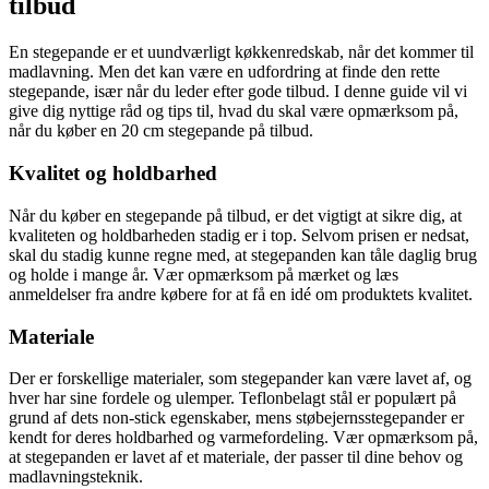
tilbud
En stegepande er et uundværligt køkkenredskab, når det kommer til
madlavning. Men det kan være en udfordring at finde den rette
stegepande, især når du leder efter gode tilbud. I denne guide vil vi
give dig nyttige råd og tips til, hvad du skal være opmærksom på,
når du køber en 20 cm stegepande på tilbud.
Kvalitet og holdbarhed
Når du køber en stegepande på tilbud, er det vigtigt at sikre dig, at
kvaliteten og holdbarheden stadig er i top. Selvom prisen er nedsat,
skal du stadig kunne regne med, at stegepanden kan tåle daglig brug
og holde i mange år. Vær opmærksom på mærket og læs
anmeldelser fra andre købere for at få en idé om produktets kvalitet.
Materiale
Der er forskellige materialer, som stegepander kan være lavet af, og
hver har sine fordele og ulemper. Teflonbelagt stål er populært på
grund af dets non-stick egenskaber, mens støbejernsstegepander er
kendt for deres holdbarhed og varmefordeling. Vær opmærksom på,
at stegepanden er lavet af et materiale, der passer til dine behov og
madlavningsteknik.