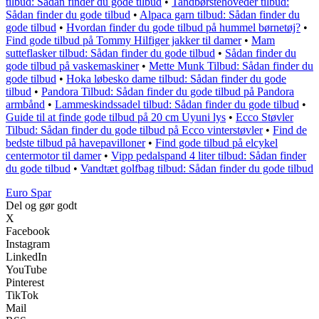
tilbud: Sådan finder du gode tilbud
•
Tandbørstehoveder tilbud:
Sådan finder du gode tilbud
•
Alpaca garn tilbud: Sådan finder du
gode tilbud
•
Hvordan finder du gode tilbud på hummel børnetøj?
•
Find gode tilbud på Tommy Hilfiger jakker til damer
•
Mam
sutteflasker tilbud: Sådan finder du gode tilbud
•
Sådan finder du
gode tilbud på vaskemaskiner
•
Mette Munk Tilbud: Sådan finder du
gode tilbud
•
Hoka løbesko dame tilbud: Sådan finder du gode
tilbud
•
Pandora Tilbud: Sådan finder du gode tilbud på Pandora
armbånd
•
Lammeskindssadel tilbud: Sådan finder du gode tilbud
•
Guide til at finde gode tilbud på 20 cm Uyuni lys
•
Ecco Støvler
Tilbud: Sådan finder du gode tilbud på Ecco vinterstøvler
•
Find de
bedste tilbud på havepavilloner
•
Find gode tilbud på elcykel
centermotor til damer
•
Vipp pedalspand 4 liter tilbud: Sådan finder
du gode tilbud
•
Vandtæt golfbag tilbud: Sådan finder du gode tilbud
Euro Spar
Del og gør godt
X
Facebook
Instagram
LinkedIn
YouTube
Pinterest
TikTok
Mail