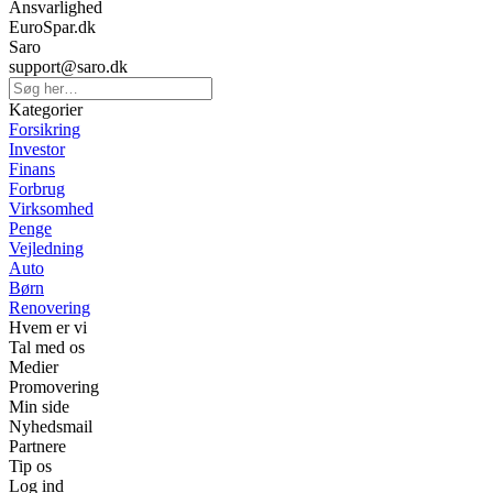
Ansvarlighed
EuroSpar.dk
Saro
support@saro.dk
Kategorier
Forsikring
Investor
Finans
Forbrug
Virksomhed
Penge
Vejledning
Auto
Børn
Renovering
Hvem er vi
Tal med os
Medier
Promovering
Min side
Nyhedsmail
Partnere
Tip os
Log ind