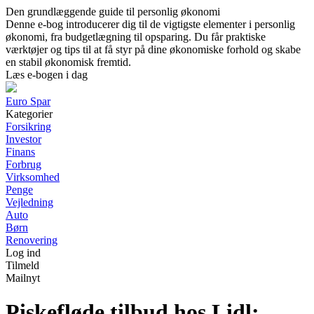
Den grundlæggende guide til personlig økonomi
Denne e-bog introducerer dig til de vigtigste elementer i personlig
økonomi, fra budgetlægning til opsparing. Du får praktiske
værktøjer og tips til at få styr på dine økonomiske forhold og skabe
en stabil økonomisk fremtid.
Læs e-bogen i dag
Euro Spar
Kategorier
Forsikring
Investor
Finans
Forbrug
Virksomhed
Penge
Vejledning
Auto
Børn
Renovering
Log ind
Tilmeld
Mailnyt
Piskefløde tilbud hos Lidl: