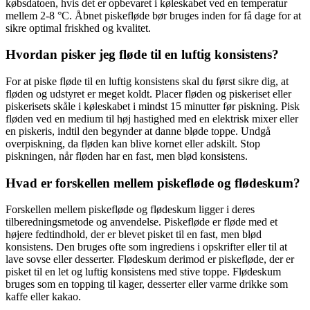
købsdatoen, hvis det er opbevaret i køleskabet ved en temperatur
mellem 2-8 °C. Åbnet piskefløde bør bruges inden for få dage for at
sikre optimal friskhed og kvalitet.
Hvordan pisker jeg fløde til en luftig konsistens?
For at piske fløde til en luftig konsistens skal du først sikre dig, at
fløden og udstyret er meget koldt. Placer fløden og piskeriset eller
piskerisets skåle i køleskabet i mindst 15 minutter før piskning. Pisk
fløden ved en medium til høj hastighed med en elektrisk mixer eller
en piskeris, indtil den begynder at danne bløde toppe. Undgå
overpiskning, da fløden kan blive kornet eller adskilt. Stop
piskningen, når fløden har en fast, men blød konsistens.
Hvad er forskellen mellem piskefløde og flødeskum?
Forskellen mellem piskefløde og flødeskum ligger i deres
tilberedningsmetode og anvendelse. Piskefløde er fløde med et
højere fedtindhold, der er blevet pisket til en fast, men blød
konsistens. Den bruges ofte som ingrediens i opskrifter eller til at
lave sovse eller desserter. Flødeskum derimod er piskefløde, der er
pisket til en let og luftig konsistens med stive toppe. Flødeskum
bruges som en topping til kager, desserter eller varme drikke som
kaffe eller kakao.