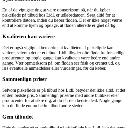
En af de vigtigste ting at være opmærksom på, når du køber
piskefløde på tilbud hos Lidl, er udløbsdatoen. Sørg altid for at
kontrollere datoen, inden du køber fløden. Der er ikke noget værre
end at komme hjem og opdage, at fløden allerede er gået dårlig.
Kvaliteten kan variere
Det er også vigtigt at bemærke, at kvaliteten af piskefløde kan
variere, selvom det er et tilbud. Lidl tilbyder ofte fløde fra forskellige
producenter, og nogle gange kan kvaliteten være bedre end andre
gange. Vær opmærksom på, om fløden ser frisk og cremet ud, og
læs eventuelle anmeldelser eller vurderinger, før du køber.
Sammenlign priser
Selvom piskefløde er på tilbud hos Lidl, betyder det ikke altid, at det
er den bedste pris. Sammenlign priserne med andre butikker eller
producenter for at sikre dig, at du får den bedste deal. Nogle gange
kan du finde endnu bedre tilbud andre steder.
Gem tilbudet
Hvis du støder på et godt tilbud på piskefløde hos Lidl, kan det være