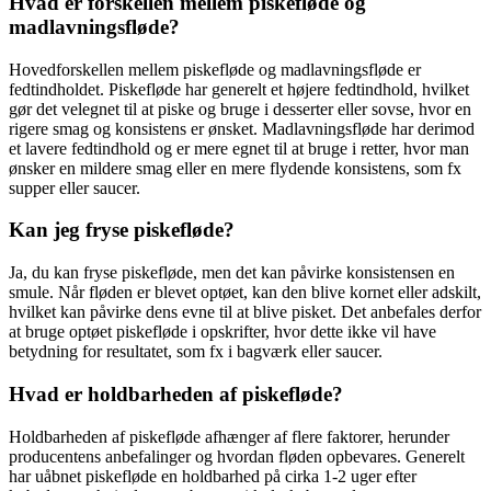
Hvad er forskellen mellem piskefløde og
madlavningsfløde?
Hovedforskellen mellem piskefløde og madlavningsfløde er
fedtindholdet. Piskefløde har generelt et højere fedtindhold, hvilket
gør det velegnet til at piske og bruge i desserter eller sovse, hvor en
rigere smag og konsistens er ønsket. Madlavningsfløde har derimod
et lavere fedtindhold og er mere egnet til at bruge i retter, hvor man
ønsker en mildere smag eller en mere flydende konsistens, som fx
supper eller saucer.
Kan jeg fryse piskefløde?
Ja, du kan fryse piskefløde, men det kan påvirke konsistensen en
smule. Når fløden er blevet optøet, kan den blive kornet eller adskilt,
hvilket kan påvirke dens evne til at blive pisket. Det anbefales derfor
at bruge optøet piskefløde i opskrifter, hvor dette ikke vil have
betydning for resultatet, som fx i bagværk eller saucer.
Hvad er holdbarheden af piskefløde?
Holdbarheden af piskefløde afhænger af flere faktorer, herunder
producentens anbefalinger og hvordan fløden opbevares. Generelt
har uåbnet piskefløde en holdbarhed på cirka 1-2 uger efter