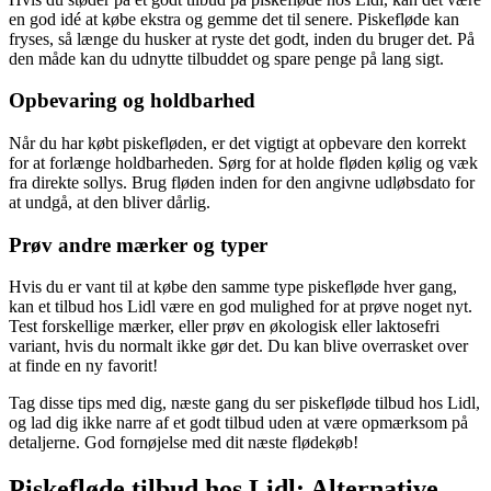
en god idé at købe ekstra og gemme det til senere. Piskefløde kan
fryses, så længe du husker at ryste det godt, inden du bruger det. På
den måde kan du udnytte tilbuddet og spare penge på lang sigt.
Opbevaring og holdbarhed
Når du har købt piskefløden, er det vigtigt at opbevare den korrekt
for at forlænge holdbarheden. Sørg for at holde fløden kølig og væk
fra direkte sollys. Brug fløden inden for den angivne udløbsdato for
at undgå, at den bliver dårlig.
Prøv andre mærker og typer
Hvis du er vant til at købe den samme type piskefløde hver gang,
kan et tilbud hos Lidl være en god mulighed for at prøve noget nyt.
Test forskellige mærker, eller prøv en økologisk eller laktosefri
variant, hvis du normalt ikke gør det. Du kan blive overrasket over
at finde en ny favorit!
Tag disse tips med dig, næste gang du ser piskefløde tilbud hos Lidl,
og lad dig ikke narre af et godt tilbud uden at være opmærksom på
detaljerne. God fornøjelse med dit næste flødekøb!
Piskefløde tilbud hos Lidl: Alternative