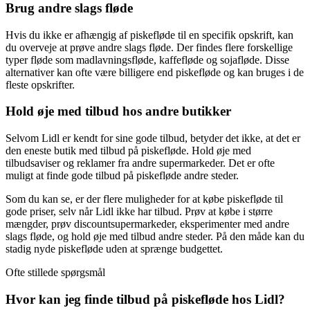
Brug andre slags fløde
Hvis du ikke er afhængig af piskefløde til en specifik opskrift, kan
du overveje at prøve andre slags fløde. Der findes flere forskellige
typer fløde som madlavningsfløde, kaffefløde og sojafløde. Disse
alternativer kan ofte være billigere end piskefløde og kan bruges i de
fleste opskrifter.
Hold øje med tilbud hos andre butikker
Selvom Lidl er kendt for sine gode tilbud, betyder det ikke, at det er
den eneste butik med tilbud på piskefløde. Hold øje med
tilbudsaviser og reklamer fra andre supermarkeder. Det er ofte
muligt at finde gode tilbud på piskefløde andre steder.
Som du kan se, er der flere muligheder for at købe piskefløde til
gode priser, selv når Lidl ikke har tilbud. Prøv at købe i større
mængder, prøv discountsupermarkeder, eksperimenter med andre
slags fløde, og hold øje med tilbud andre steder. På den måde kan du
stadig nyde piskefløde uden at sprænge budgettet.
Ofte stillede spørgsmål
Hvor kan jeg finde tilbud på piskefløde hos Lidl?