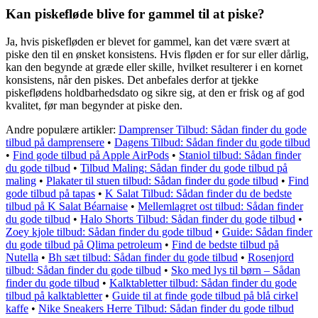
Kan piskefløde blive for gammel til at piske?
Ja, hvis piskefløden er blevet for gammel, kan det være svært at
piske den til en ønsket konsistens. Hvis fløden er for sur eller dårlig,
kan den begynde at græde eller skille, hvilket resulterer i en kornet
konsistens, når den piskes. Det anbefales derfor at tjekke
piskeflødens holdbarhedsdato og sikre sig, at den er frisk og af god
kvalitet, før man begynder at piske den.
Andre populære artikler:
Damprenser Tilbud: Sådan finder du gode
tilbud på damprensere
•
Dagens Tilbud: Sådan finder du gode tilbud
•
Find gode tilbud på Apple AirPods
•
Staniol tilbud: Sådan finder
du gode tilbud
•
Tilbud Maling: Sådan finder du gode tilbud på
maling
•
Plakater til stuen tilbud: Sådan finder du gode tilbud
•
Find
gode tilbud på tapas
•
K Salat Tilbud: Sådan finder du de bedste
tilbud på K Salat Béarnaise
•
Mellemlagret ost tilbud: Sådan finder
du gode tilbud
•
Halo Shorts Tilbud: Sådan finder du gode tilbud
•
Zoey kjole tilbud: Sådan finder du gode tilbud
•
Guide: Sådan finder
du gode tilbud på Qlima petroleum
•
Find de bedste tilbud på
Nutella
•
Bh sæt tilbud: Sådan finder du gode tilbud
•
Rosenjord
tilbud: Sådan finder du gode tilbud
•
Sko med lys til børn – Sådan
finder du gode tilbud
•
Kalktabletter tilbud: Sådan finder du gode
tilbud på kalktabletter
•
Guide til at finde gode tilbud på blå cirkel
kaffe
•
Nike Sneakers Herre Tilbud: Sådan finder du gode tilbud