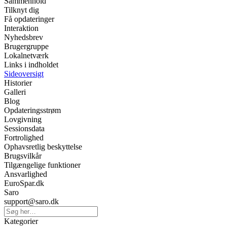
Sammenhold
Tilknyt dig
Få opdateringer
Interaktion
Nyhedsbrev
Brugergruppe
Lokalnetværk
Links i indholdet
Sideoversigt
Historier
Galleri
Blog
Opdateringsstrøm
Lovgivning
Sessionsdata
Fortrolighed
Ophavsretlig beskyttelse
Brugsvilkår
Tilgængelige funktioner
Ansvarlighed
EuroSpar.dk
Saro
support@saro.dk
Kategorier