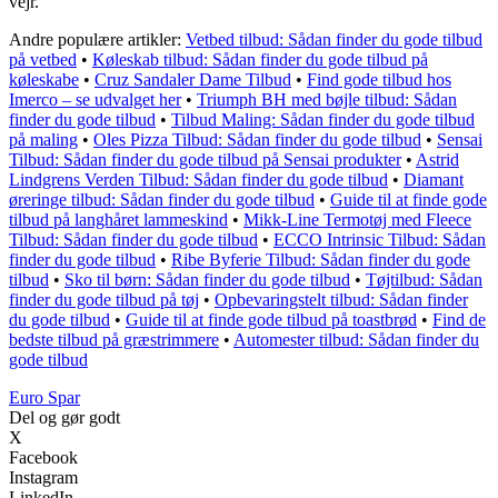
vejr.
Andre populære artikler:
Vetbed tilbud: Sådan finder du gode tilbud
på vetbed
•
Køleskab tilbud: Sådan finder du gode tilbud på
køleskabe
•
Cruz Sandaler Dame Tilbud
•
Find gode tilbud hos
Imerco – se udvalget her
•
Triumph BH med bøjle tilbud: Sådan
finder du gode tilbud
•
Tilbud Maling: Sådan finder du gode tilbud
på maling
•
Oles Pizza Tilbud: Sådan finder du gode tilbud
•
Sensai
Tilbud: Sådan finder du gode tilbud på Sensai produkter
•
Astrid
Lindgrens Verden Tilbud: Sådan finder du gode tilbud
•
Diamant
øreringe tilbud: Sådan finder du gode tilbud
•
Guide til at finde gode
tilbud på langhåret lammeskind
•
Mikk-Line Termotøj med Fleece
Tilbud: Sådan finder du gode tilbud
•
ECCO Intrinsic Tilbud: Sådan
finder du gode tilbud
•
Ribe Byferie Tilbud: Sådan finder du gode
tilbud
•
Sko til børn: Sådan finder du gode tilbud
•
Tøjtilbud: Sådan
finder du gode tilbud på tøj
•
Opbevaringstelt tilbud: Sådan finder
du gode tilbud
•
Guide til at finde gode tilbud på toastbrød
•
Find de
bedste tilbud på græstrimmere
•
Automester tilbud: Sådan finder du
gode tilbud
Euro Spar
Del og gør godt
X
Facebook
Instagram
LinkedIn