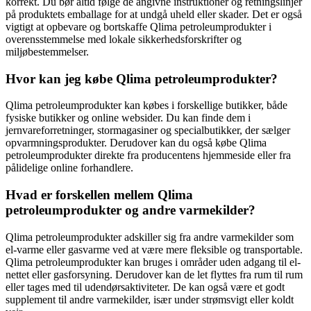
korrekt. Du bør altid følge de angivne instruktioner og retningslinjer
på produktets emballage for at undgå uheld eller skader. Det er også
vigtigt at opbevare og bortskaffe Qlima petroleumprodukter i
overensstemmelse med lokale sikkerhedsforskrifter og
miljøbestemmelser.
Hvor kan jeg købe Qlima petroleumprodukter?
Qlima petroleumprodukter kan købes i forskellige butikker, både
fysiske butikker og online websider. Du kan finde dem i
jernvareforretninger, stormagasiner og specialbutikker, der sælger
opvarmningsprodukter. Derudover kan du også købe Qlima
petroleumprodukter direkte fra producentens hjemmeside eller fra
pålidelige online forhandlere.
Hvad er forskellen mellem Qlima
petroleumprodukter og andre varmekilder?
Qlima petroleumprodukter adskiller sig fra andre varmekilder som
el-varme eller gasvarme ved at være mere fleksible og transportable.
Qlima petroleumprodukter kan bruges i områder uden adgang til el-
nettet eller gasforsyning. Derudover kan de let flyttes fra rum til rum
eller tages med til udendørsaktiviteter. De kan også være et godt
supplement til andre varmekilder, især under strømsvigt eller koldt