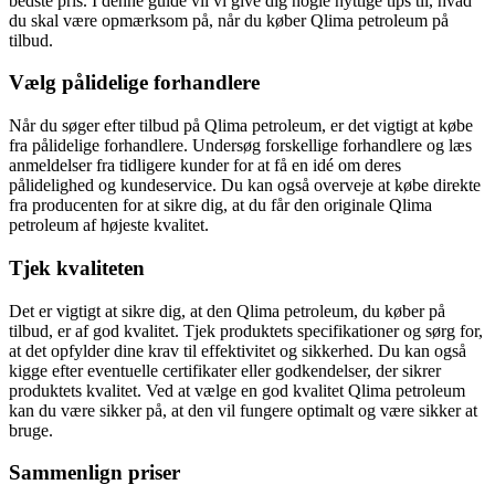
bedste pris. I denne guide vil vi give dig nogle nyttige tips til, hvad
du skal være opmærksom på, når du køber Qlima petroleum på
tilbud.
Vælg pålidelige forhandlere
Når du søger efter tilbud på Qlima petroleum, er det vigtigt at købe
fra pålidelige forhandlere. Undersøg forskellige forhandlere og læs
anmeldelser fra tidligere kunder for at få en idé om deres
pålidelighed og kundeservice. Du kan også overveje at købe direkte
fra producenten for at sikre dig, at du får den originale Qlima
petroleum af højeste kvalitet.
Tjek kvaliteten
Det er vigtigt at sikre dig, at den Qlima petroleum, du køber på
tilbud, er af god kvalitet. Tjek produktets specifikationer og sørg for,
at det opfylder dine krav til effektivitet og sikkerhed. Du kan også
kigge efter eventuelle certifikater eller godkendelser, der sikrer
produktets kvalitet. Ved at vælge en god kvalitet Qlima petroleum
kan du være sikker på, at den vil fungere optimalt og være sikker at
bruge.
Sammenlign priser