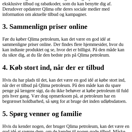
eksklusive tilbud og rabatkoder, som du kan benytte dig af.
Derudover opdaterer Qlima ofte deres sociale medier med
information om aktuelle tilbud og kampagner.
3. Sammenlign priser online
Før du køber Qlima petroleum, kan det være en god idé at
sammenligne priser online. Der findes flere hjemmesider, hvor du
kan indtaste produktet og se, hvor det er billigst. På den måde kan
du sikre dig, at du får den bedste pris på Qlima petroleum.
4. Køb stort ind, når der er tilbud
Hvis du har plads til det, kan det være en god idé at købe stort ind,
når der er tilbud på Qlima petroleum. På den måde kan du spare
penge på længere sigt, da du ikke behøver at købe petroleum til fuld
pris hver gang. Vær dog opmærksom på, at petroleum har en
begrænset holdbarhed, så sørg for at bruge det inden udløbsdatoen.
5. Spørg venner og familie
Hvis du kender nogen, der bruger Qlima petroleum, kan det være en
god idé at spørge dem, om de kender til nogen gode tilbud. Måske