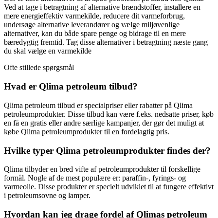
Ved at tage i betragtning af alternative brændstoffer, installere en
mere energieffektiv varmekilde, reducere dit varmeforbrug,
undersøge alternative leverandører og vælge miljøvenlige
alternativer, kan du både spare penge og bidrage til en mere
bæredygtig fremtid. Tag disse alternativer i betragtning næste gang
du skal vælge en varmekilde
Ofte stillede spørgsmål
Hvad er Qlima petroleum tilbud?
Qlima petroleum tilbud er specialpriser eller rabatter på Qlima
petroleumprodukter. Disse tilbud kan være f.eks. nedsatte priser, køb
en få en gratis eller andre særlige kampanjer, der gør det muligt at
købe Qlima petroleumprodukter til en fordelagtig pris.
Hvilke typer Qlima petroleumprodukter findes der?
Qlima tilbyder en bred vifte af petroleumprodukter til forskellige
formål. Nogle af de mest populære er: paraffin-, fyrings- og
varmeolie. Disse produkter er specielt udviklet til at fungere effektivt
i petroleumsovne og lamper.
Hvordan kan jeg drage fordel af Qlimas petroleum