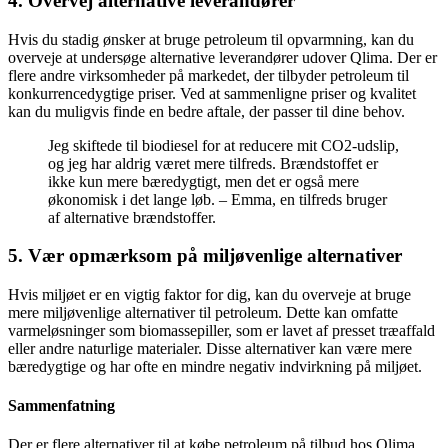
4. Overvej alternative leverandører
Hvis du stadig ønsker at bruge petroleum til opvarmning, kan du
overveje at undersøge alternative leverandører udover Qlima. Der er
flere andre virksomheder på markedet, der tilbyder petroleum til
konkurrencedygtige priser. Ved at sammenligne priser og kvalitet
kan du muligvis finde en bedre aftale, der passer til dine behov.
Jeg skiftede til biodiesel for at reducere mit CO2-udslip,
og jeg har aldrig været mere tilfreds. Brændstoffet er
ikke kun mere bæredygtigt, men det er også mere
økonomisk i det lange løb. – Emma, en tilfreds bruger
af alternative brændstoffer.
5. Vær opmærksom på miljøvenlige alternativer
Hvis miljøet er en vigtig faktor for dig, kan du overveje at bruge
mere miljøvenlige alternativer til petroleum. Dette kan omfatte
varmeløsninger som biomassepiller, som er lavet af presset træaffald
eller andre naturlige materialer. Disse alternativer kan være mere
bæredygtige og har ofte en mindre negativ indvirkning på miljøet.
Sammenfatning
Der er flere alternativer til at købe petroleum på tilbud hos Qlima.