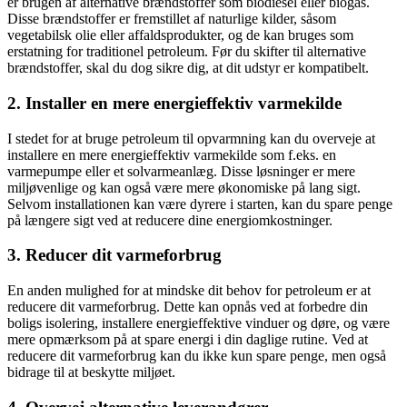
er brugen af alternative brændstoffer som biodiesel eller biogas.
Disse brændstoffer er fremstillet af naturlige kilder, såsom
vegetabilsk olie eller affaldsprodukter, og de kan bruges som
erstatning for traditionel petroleum. Før du skifter til alternative
brændstoffer, skal du dog sikre dig, at dit udstyr er kompatibelt.
2. Installer en mere energieffektiv varmekilde
I stedet for at bruge petroleum til opvarmning kan du overveje at
installere en mere energieffektiv varmekilde som f.eks. en
varmepumpe eller et solvarmeanlæg. Disse løsninger er mere
miljøvenlige og kan også være mere økonomiske på lang sigt.
Selvom installationen kan være dyrere i starten, kan du spare penge
på længere sigt ved at reducere dine energiomkostninger.
3. Reducer dit varmeforbrug
En anden mulighed for at mindske dit behov for petroleum er at
reducere dit varmeforbrug. Dette kan opnås ved at forbedre din
boligs isolering, installere energieffektive vinduer og døre, og være
mere opmærksom på at spare energi i din daglige rutine. Ved at
reducere dit varmeforbrug kan du ikke kun spare penge, men også
bidrage til at beskytte miljøet.