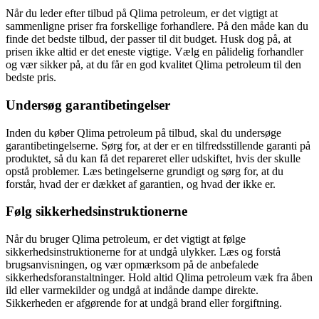
Når du leder efter tilbud på Qlima petroleum, er det vigtigt at
sammenligne priser fra forskellige forhandlere. På den måde kan du
finde det bedste tilbud, der passer til dit budget. Husk dog på, at
prisen ikke altid er det eneste vigtige. Vælg en pålidelig forhandler
og vær sikker på, at du får en god kvalitet Qlima petroleum til den
bedste pris.
Undersøg garantibetingelser
Inden du køber Qlima petroleum på tilbud, skal du undersøge
garantibetingelserne. Sørg for, at der er en tilfredsstillende garanti på
produktet, så du kan få det repareret eller udskiftet, hvis der skulle
opstå problemer. Læs betingelserne grundigt og sørg for, at du
forstår, hvad der er dækket af garantien, og hvad der ikke er.
Følg sikkerhedsinstruktionerne
Når du bruger Qlima petroleum, er det vigtigt at følge
sikkerhedsinstruktionerne for at undgå ulykker. Læs og forstå
brugsanvisningen, og vær opmærksom på de anbefalede
sikkerhedsforanstaltninger. Hold altid Qlima petroleum væk fra åben
ild eller varmekilder og undgå at indånde dampe direkte.
Sikkerheden er afgørende for at undgå brand eller forgiftning.