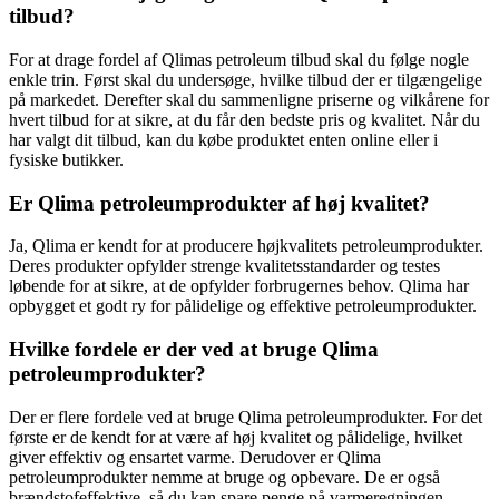
tilbud?
For at drage fordel af Qlimas petroleum tilbud skal du følge nogle
enkle trin. Først skal du undersøge, hvilke tilbud der er tilgængelige
på markedet. Derefter skal du sammenligne priserne og vilkårene for
hvert tilbud for at sikre, at du får den bedste pris og kvalitet. Når du
har valgt dit tilbud, kan du købe produktet enten online eller i
fysiske butikker.
Er Qlima petroleumprodukter af høj kvalitet?
Ja, Qlima er kendt for at producere højkvalitets petroleumprodukter.
Deres produkter opfylder strenge kvalitetsstandarder og testes
løbende for at sikre, at de opfylder forbrugernes behov. Qlima har
opbygget et godt ry for pålidelige og effektive petroleumprodukter.
Hvilke fordele er der ved at bruge Qlima
petroleumprodukter?
Der er flere fordele ved at bruge Qlima petroleumprodukter. For det
første er de kendt for at være af høj kvalitet og pålidelige, hvilket
giver effektiv og ensartet varme. Derudover er Qlima
petroleumprodukter nemme at bruge og opbevare. De er også
brændstofeffektive, så du kan spare penge på varmeregningen.