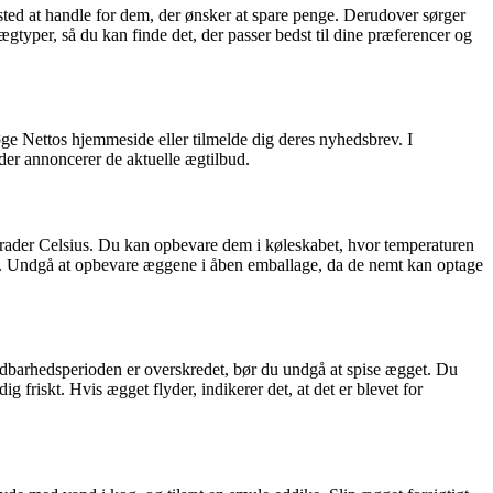
t sted at handle for dem, der ønsker at spare penge. Derudover sørger
f ægtyper, så du kan finde det, der passer bedst til dine præferencer og
søge Nettos hjemmeside eller tilmelde dig deres nyhedsbrev. I
der annoncerer de aktuelle ægtilbud.
8 grader Celsius. Du kan opbevare dem i køleskabet, hvor temperaturen
et. Undgå at opbevare æggene i åben emballage, da de nemt kan optage
oldbarhedsperioden er overskredet, bør du undgå at spise ægget. Du
g friskt. Hvis ægget flyder, indikerer det, at det er blevet for