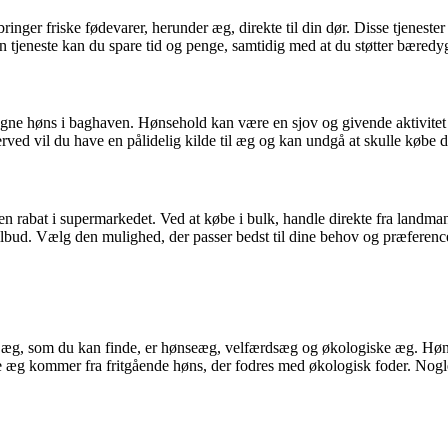
r bringer friske fødevarer, herunder æg, direkte til din dør. Disse tjene
dan tjeneste kan du spare tid og penge, samtidig med at du støtter bæredy
e egne høns i baghaven. Hønsehold kan være en sjov og givende aktivitet
ved vil du have en pålidelig kilde til æg og kan undgå at skulle købe d
 en rabat i supermarkedet. Ved at købe i bulk, handle direkte fra landman
 tilbud. Vælg den mulighed, der passer bedst til dine behov og præfer
per æg, som du kan finde, er hønseæg, velfærdsæg og økologiske æg. H
ke æg kommer fra fritgående høns, der fodres med økologisk foder. Nogl