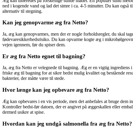
Æg kan tilberedes på forskellige sunde måder. En populær sund metode
ned i kogende vand og lad det simre i ca. 4-5 minutter. Du kan også 
alternativ til stegning.
Kan jeg genopvarme æg fra Netto?
Ja, æg kan genopvarmes, men der er nogle forholdsregler, du skal tag
fødevaresikkerhedsrisiko. Du kan opvarme kogte æg i mikrobølgeovnen 
vejen igennem, før du spiser dem.
Er æg fra Netto egnet til bagning?
Ja, æg fra Netto er velegnede til bagning. Æg er en vigtig ingrediens 
friske æg til bagning for at sikre bedst mulig kvalitet og bestående 
bakterier, der måtte være til stede.
Hvor længe kan jeg opbevare æg fra Netto?
Æg kan opbevares i en vis periode, men det anbefales at bruge dem ind
Kontroller bedst-før datoen, der er angivet på æggeskallen eller emba
dermed usikre at spise.
Hvordan kan jeg undgå salmonella fra æg fra Netto?