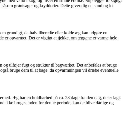
de med vand i kog, og tilsæt en smule eddike. Slip ægget forsigtigt
såsom grøntsager og krydderier. Dette giver dig en sund og let
em grundigt, da halvtilberedte eller kolde æg kan udgøre en
de er opvarmet. Det er vigtigt at tjekke, om æggene er varme hele
og tilføjer fugt og struktur til bagværket. Det anbefales at bruge
u også bruge dem til at bage, da opvarmningen vil dræbe eventuelle
erhed. Æg har en holdbarhed på ca. 28 dage fra den dag, de er lagt.
ne ikke bruges inden for denne periode, kan de blive dårlige og