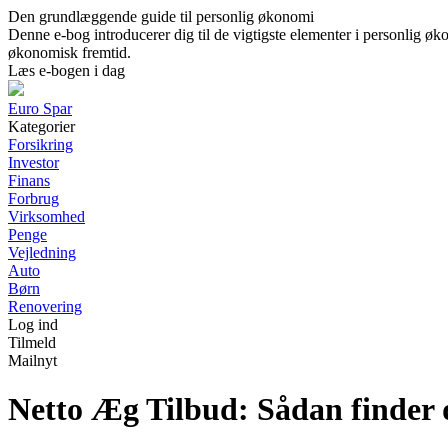
Den grundlæggende guide til personlig økonomi
Denne e-bog introducerer dig til de vigtigste elementer i personlig øko
økonomisk fremtid.
Læs e-bogen i dag
Euro Spar
Kategorier
Forsikring
Investor
Finans
Forbrug
Virksomhed
Penge
Vejledning
Auto
Børn
Renovering
Log ind
Tilmeld
Mailnyt
Netto Æg Tilbud: Sådan finder 