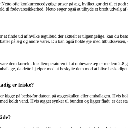
r Netto ofte konkurrencedygtige priser på æg, hvilket gør det til et god
rhold til fødevaresikkerhed. Netto søger også at tilbyde et bredt udvalg a
or at finde ud af hvilke ægtilbud der aktuelt er tilgængelige, kan du be
abatter på æg og andre varer. Du kan også holde øje med tilbudsavisen, 
 opbevare dem korrekt. Idealtemperaturen til at opbevare æg er mellem 2-
 emballage, da dette hjælper med at beskytte dem mod at blive beskadig
adig er friske?
e er kigge på bedst-før datoen på æggeskallen eller emballagen. Hvis h
 med koldt vand. Hvis ægget synker til bunden og ligger fladt, er det stadi
måde?