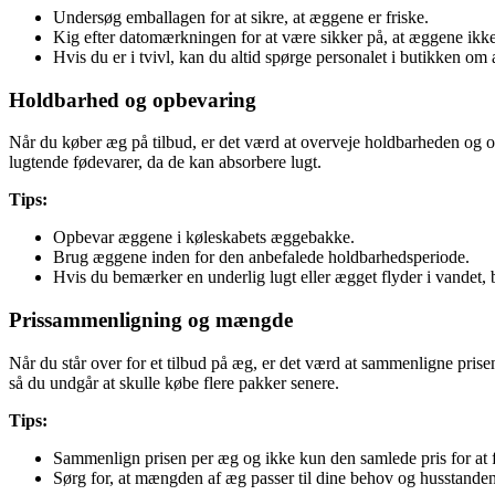
Undersøg emballagen for at sikre, at æggene er friske.
Kig efter datomærkningen for at være sikker på, at æggene ikke
Hvis du er i tvivl, kan du altid spørge personalet i butikken om
Holdbarhed og opbevaring
Når du køber æg på tilbud, er det værd at overveje holdbarheden og o
lugtende fødevarer, da de kan absorbere lugt.
Tips:
Opbevar æggene i køleskabets æggebakke.
Brug æggene inden for den anbefalede holdbarhedsperiode.
Hvis du bemærker en underlig lugt eller ægget flyder i vandet, 
Prissammenligning og mængde
Når du står over for et tilbud på æg, er det værd at sammenligne prisen
så du undgår at skulle købe flere pakker senere.
Tips:
Sammenlign prisen per æg og ikke kun den samlede pris for at 
Sørg for, at mængden af ​​æg passer til dine behov og husstanden