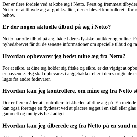
Der er flere fordele ved at købe æg i Netto. Først og fremmest tilbyde
Netto for at tilbyde æg af god kvalitet, der er blevet kontrolleret i fo
behov.
Er der nogen aktuelle tilbud på æg i Netto?
Netto har ofte tilbud på æg, både i deres fysiske butikker og online. F
nyhedsbrevet får du de seneste informationer om specielle tilbud og r
Hvordan opbevarer jeg bedst mine æg fra Netto?
For at sikre, at dine æg holder sig friske og sikre, er det vigtigt at
er passende. Æg skal opbevares i æggebakker eller i deres originale
lugte fra andre fødevarer.
Hvordan kan jeg kontrollere, om mine æg fra Netto st
Der er flere måder at kontrollere friskheden af dine æg på. En metod
kan også foretage en flydetest ved at placere ægget i en skål eller glas
gammelt og muligvis beskadiget.
Hvordan kan jeg tilberede æg fra Netto på en sund 