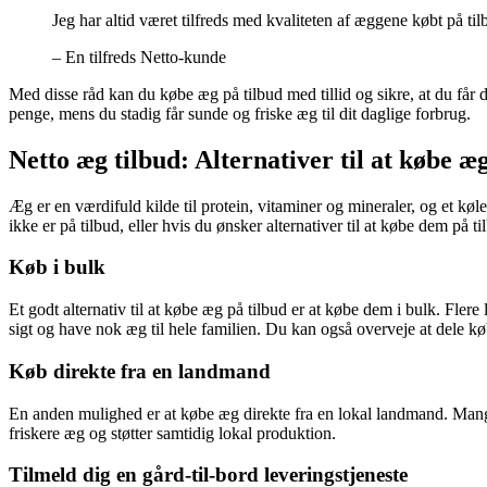
Jeg har altid været tilfreds med kvaliteten af ​​æggene købt på t
– En tilfreds Netto-kunde
Med disse råd kan du købe æg på tilbud med tillid og sikre, at du få
penge, mens du stadig får sunde og friske æg til dit daglige forbrug.
Netto æg tilbud: Alternativer til at købe æ
Æg er en værdifuld kilde til protein, vitaminer og mineraler, og et 
ikke er på tilbud, eller hvis du ønsker alternativer til at købe dem på 
Køb i bulk
Et godt alternativ til at købe æg på tilbud er at købe dem i bulk. Fle
sigt og have nok æg til hele familien. Du kan også overveje at dele k
Køb direkte fra en landmand
En anden mulighed er at købe æg direkte fra en lokal landmand. Mang
friskere æg og støtter samtidig lokal produktion.
Tilmeld dig en gård-til-bord leveringstjeneste