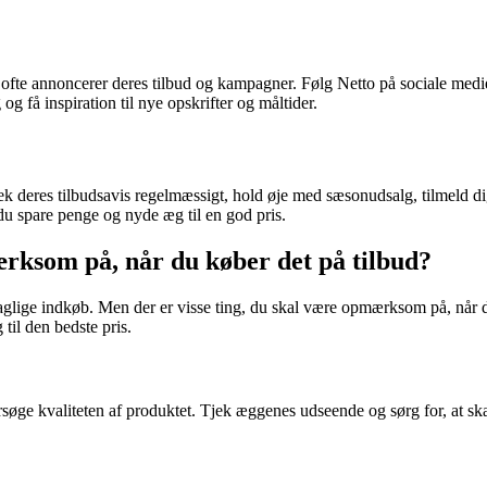
fte annoncerer deres tilbud og kampagner. Følg Netto på sociale medier
g få inspiration til nye opskrifter og måltider.
 Tjek deres tilbudsavis regelmæssigt, hold øje med sæsonudsalg, tilmeld
n du spare penge og nyde æg til en god pris.
rksom på, når du køber det på tilbud?
glige indkøb. Men der er visse ting, du skal være opmærksom på, når du 
 til den bedste pris.
ersøge kvaliteten af ​​produktet. Tjek æggenes udseende og sørg for, at sk