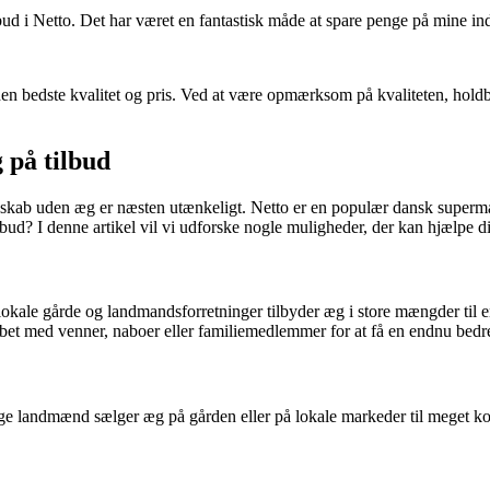
ilbud i Netto. Det har været en fantastisk måde at spare penge på mine i
r den bedste kvalitet og pris. Ved at være opmærksom på kvaliteten, ho
g på tilbud
køleskab uden æg er næsten utænkeligt. Netto er en populær dansk supe
tilbud? I denne artikel vil vi udforske nogle muligheder, der kan hjælpe d
re lokale gårde og landmandsforretninger tilbyder æg i store mængder til
øbet med venner, naboer eller familiemedlemmer for at få en endnu bedre
e landmænd sælger æg på gården eller på lokale markeder til meget kon