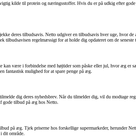
tig kilde til protein og næringsstoffer. Hvis du er på udkig efter gode t
jekke deres tilbudsavis. Netto udgiver en tilbudsavis hver uge, hvor de 
ek tilbudsavisen regelmæssigt for at holde dig opdateret om de seneste 
te kan være i forbindelse med højtider som påske eller jul, hvor æg er 
 en fantastisk mulighed for at spare penge på æg.
 tilmelde dig deres nyhedsbrev. Når du tilmelder dig, vil du modtage r
af gode tilbud på æg hos Netto.
 tilbud på æg. Tjek priserne hos forskellige supermarkeder, herunder Net
 i dit område.