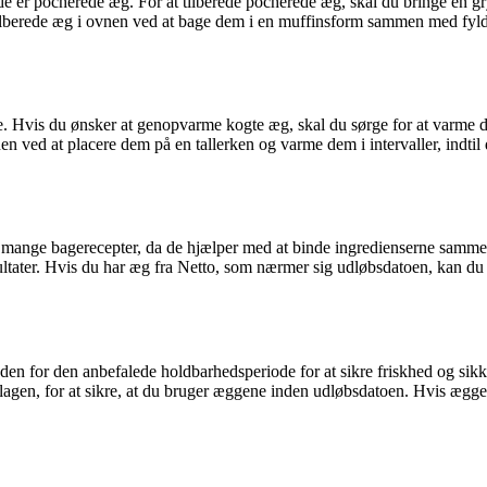
 er pocherede æg. For at tilberede pocherede æg, skal du bringe en gry
tilberede æg i ovnen ved at bage dem i en muffinsform sammen med fyld 
e. Hvis du ønsker at genopvarme kogte æg, skal du sørge for at varme d
ved at placere dem på en tallerken og varme dem i intervaller, indtil 
i mange bagerecepter, da de hjælper med at binde ingredienserne sammen 
resultater. Hvis du har æg fra Netto, som nærmer sig udløbsdatoen, kan d
en for den anbefalede holdbarhedsperiode for at sikre friskhed og sikk
llagen, for at sikre, at du bruger æggene inden udløbsdatoen. Hvis ægge