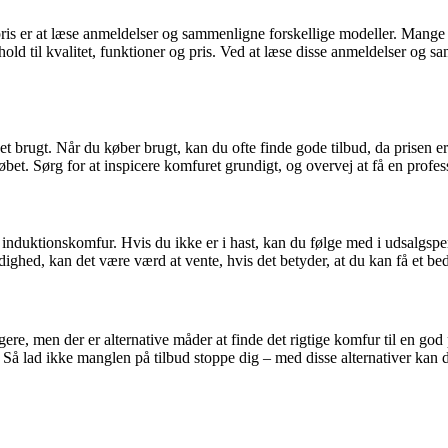
 pris er at læse anmeldelser og sammenligne forskellige modeller. Mang
old til kvalitet, funktioner og pris. Ved at læse disse anmeldelser og s
det brugt. Når du køber brugt, kan du ofte finde gode tilbud, da prisen e
bet. Sørg for at inspicere komfuret grundigt, og overvej at få en professi
t induktionskomfur. Hvis du ikke er i hast, kan du følge med i udsalgsp
ghed, kan det være værd at vente, hvis det betyder, at du kan få et bed
e, men der er alternative måder at finde det rigtige komfur til en god p
s. Så lad ikke manglen på tilbud stoppe dig – med disse alternativer kan