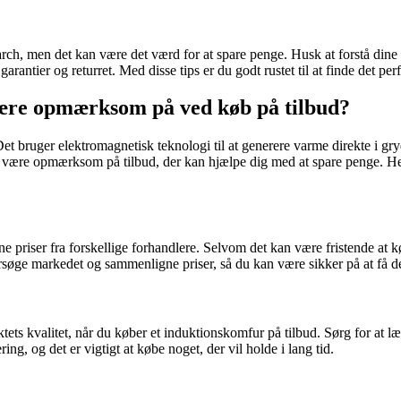
arch, men det kan være det værd for at spare penge. Husk at forstå dine
tier og returret. Med disse tips er du godt rustet til at finde det per
ære opmærksom på ved køb på tilbud?
et bruger elektromagnetisk teknologi til at generere varme direkte i gry
 at være opmærksom på tilbud, der kan hjælpe dig med at spare penge. H
ne priser fra forskellige forhandlere. Selvom det kan være fristende at 
undersøge markedet og sammenligne priser, så du kan være sikker på at få d
tets kvalitet, når du køber et induktionskomfur på tilbud. Sørg for at
ing, og det er vigtigt at købe noget, der vil holde i lang tid.