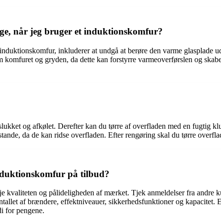
age, når jeg bruger et induktionskomfur?
t induktionskomfur, inkluderer at undgå at berøre den varme glasplade 
llem komfuret og gryden, da dette kan forstyrre varmeoverførslen og ska
 slukket og afkølet. Derefter kan du tørre af overfladen med en fugtig kl
stande, da de kan ridse overfladen. Efter rengøring skal du tørre overfl
 induktionskomfur på tilbud?
eje kvaliteten og pålideligheden af mærket. Tjek anmeldelser fra andre k
ntallet af brændere, effektniveauer, sikkerhedsfunktioner og kapacitet.
di for pengene.