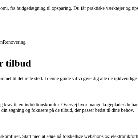
nomi, fra budgetlægning til opsparing. Du får praktiske værktøjer og tip
rn
Renovering
 tilbud
met til det rette sted. I denne guide vil vi give dig alle de nødvendige
ov og krav til en induktionskomfur. Overvej hvor mange kogeplader du har
din søgning og fokusere på de tilbud, der passer bedst til dine behov.
ktionskomfurer. Start med at søge på forskellige webshops og elektronik