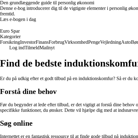
Den grundlæggende guide til personlig økonomi
Denne e-bog introducerer dig til de vigtigste elementer i personlig øko
fremtid.
Læs e-bogen i dag
Euro Spar
Kategorier
Forsikring
Investor
Finans
Forbrug
Virksomhed
Penge
Vejledning
Auto
Bø
Log ind
Tilmeld
Mailnyt
Find de bedste induktionskomfur
Er du på udkig efter et godt tilbud på en induktionskomfur? Så er du kom
Forstå dine behov
Før du begynder at lede efter tilbud, er det vigtigt at forstå dine beh
specifikke funktioner, du ønsker. Dette vil hjælpe dig med at indsnævre 
Søg online
Internettet er en fantastisk ressource til at finde gode tilbud på indu