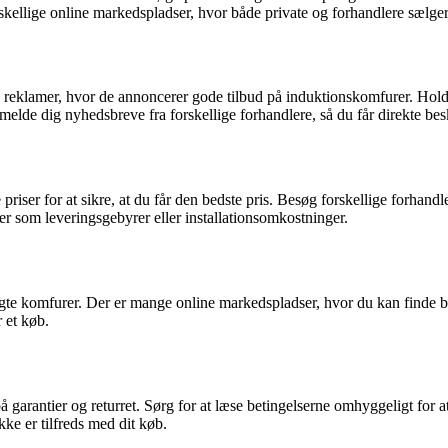
forskellige online markedspladser, hvor både private og forhandlere sælg
og reklamer, hvor de annoncerer gode tilbud på induktionskomfurer. 
lmelde dig nyhedsbreve fra forskellige forhandlere, så du får direkte 
e priser for at sikre, at du får den bedste pris. Besøg forskellige forh
r som leveringsgebyrer eller installationsomkostninger.
rugte komfurer. Der er mange online markedspladser, hvor du kan finde 
r et køb.
arantier og returret. Sørg for at læse betingelserne omhyggeligt for at
kke er tilfreds med dit køb.