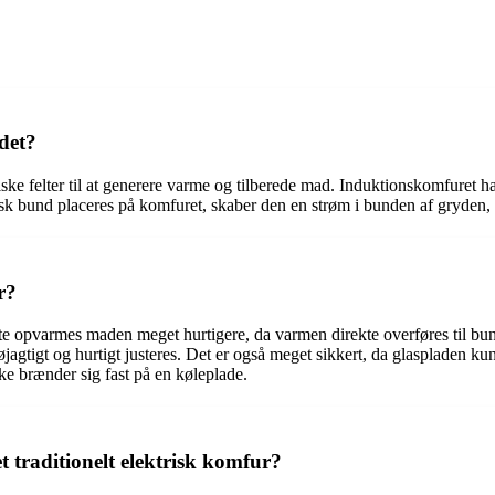
det?
ske felter til at generere varme og tilberede mad. Induktionskomfuret h
tisk bund placeres på komfuret, skaber den en strøm i bunden af gryden
r?
rste opvarmes maden meget hurtigere, da varmen direkte overføres til bu
jagtigt og hurtigt justeres. Det er også meget sikkert, da glaspladen k
ke brænder sig fast på en køleplade.
 traditionelt elektrisk komfur?