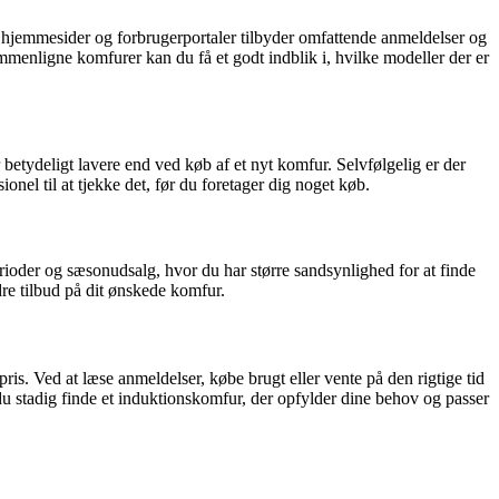
e hjemmesider og forbrugerportaler tilbyder omfattende anmeldelser og
ammenligne komfurer kan du få et godt indblik i, hvilke modeller der er
r betydeligt lavere end ved køb af et nyt komfur. Selvfølgelig er der
onel til at tjekke det, før du foretager dig noget køb.
erioder og sæsonudsalg, hvor du har større sandsynlighed for at finde
re tilbud på dit ønskede komfur.
ris. Ved at læse anmeldelser, købe brugt eller vente på den rigtige tid
 du stadig finde et induktionskomfur, der opfylder dine behov og passer