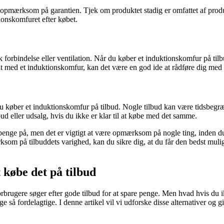
 opmærksom på garantien. Tjek om produktet stadig er omfattet af produc
tionskomfuret efter købet.
forbindelse eller ventilation. Når du køber et induktionskomfur på tilbu
t med et induktionskomfur, kan det være en god ide at rådføre dig med e
 køber et induktionskomfur på tilbud. Nogle tilbud kan være tidsbegræns
ud eller udsalg, hvis du ikke er klar til at købe med det samme.
nge på, men det er vigtigt at være opmærksom på nogle ting, inden du t
m på tilbuddets varighed, kan du sikre dig, at du får den bedst mulige
 købe det på tilbud
brugere søger efter gode tilbud for at spare penge. Men hvad hvis du ik
ge så fordelagtige. I denne artikel vil vi udforske disse alternativer og g