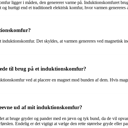
 komfur ligger i måden, den genererer varme på. Induktionskomfuret brug
 og hurtigt end et traditionelt elektrisk komfur, hvor varmen genereres 
ktionskomfur?
 induktionskomfur. Det skyldes, at varmen genereres ved magnetisk i
de til brug på et induktionskomfur?
duktionskomfur ved at placere en magnet mod bunden af dem. Hvis magne
deevne ud af mit induktionskomfur?
det at bruge gryder og pander med en jævn og tyk bund, da de vil opvar
rførslen. Endelig er det vigtigt at vælge den rette størrelse gryde eller p