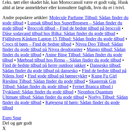
f.eks. tørt eller skadet hår, kan Moroccanoil være et godt valg. Husk
altid at læse anmeldelser eller konsultere fagfolk, hvis du er i tvivl.
Andre populære artikler:
Molecule Parfume Tilbud: Sådan finder du
gode tilbud
•
Lurpak tilbud hos SuperBrugsen – Sådan finder du
gode tilbud
•
Broccoli tilbud – Find de bedste tilbud på broccoli
•
Dåse sodavand tilbud hos Bilka: Sådan finder du gode tilbud
•
Fjällräven Kånken Laptop 15 Tilbud: Sådan finder du gode tilbud
•
Crocs til børn – Find de bedste tilbud
•
Nivea Deo Tilbud: Sådan
finder du gode tilbud på Nivea deodoranter
•
Mango tilbud: Sådan
finder du gode tilbud
•
Anine Bing Tilbud: Sådan finder du gode
tilbud
•
Mørbrad tilbud hos Rema – Sådan finder du gode tilbud
•
Find de bedste tilbud på herre outdoor jakker
•
Dansesko tilbud:
Sådan finder du gode tilbud på dansesko
•
Find de bedste tilbud på
Nilens Jord
•
Find gode tilbud på børnecykler
•
Kung Fu Girl
Riesling Tilbud: Sådan finder du gode tilbud
•
Skagerrak Gin
Tilbud: Sådan finder du gode tilbud
•
Fernet Branca tilbud i
Tyskland: Sådan finder du gode tilbud
•
Neophos Quantum
Ultimate tilbud: Sådan finder du gode tilbud
•
Norlys Tilbud: Sådan
finder du gode tilbud
•
Køjeseng til børn: Sådan finder du gode
tilbud
Euro Spar
Del og gør godt
X