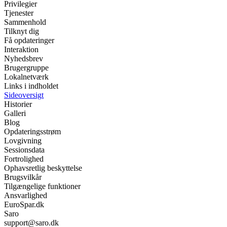
Privilegier
Tjenester
Sammenhold
Tilknyt dig
Få opdateringer
Interaktion
Nyhedsbrev
Brugergruppe
Lokalnetværk
Links i indholdet
Sideoversigt
Historier
Galleri
Blog
Opdateringsstrøm
Lovgivning
Sessionsdata
Fortrolighed
Ophavsretlig beskyttelse
Brugsvilkår
Tilgængelige funktioner
Ansvarlighed
EuroSpar.dk
Saro
support@saro.dk