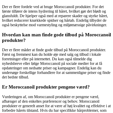
Der er flere fordele ved at bruge Moroccanoil produkter. For det
første tilfører de intens hydrering til håret, hvilket gør det blødt og
glansfuldt. De hjælper også med at reparere skader og styrke håret,
hvilket reducerer knækkede spidser og hårtab. Endelig tilbyder de
også beskyttelse mod varmestyling og miljømæssige påvirkninger.
Hvordan kan man finde gode tilbud på Moroccanoil
produkter?
Der er flere måder at finde gode tilbud på Moroccanoil produkter.
Først og fremmest kan du holde øje med salg og tilbud i lokale
forretninger eller på internettet. Du kan også tilmelde dig
nyhedsbreve eller følge Moroccanoil på sociale medier for at få
opdateringer om nedsatte priser og kampagner. Endelig kan du
undersøge forskellige forhandlere for at sammenligne priser og finde
det bedste tilbud.
Er Moroccanoil produkter pengene værd?
Vurderingen af, om Moroccanoil produkter er pengene værd,
afhænger af den enkeltes præferencer og behov. Moroccanoil
produkter er generelt anset for at være af høj kvalitet og effektive i at
forbedre hårets tilstand. Hvis du har specifikke hårproblemer, som