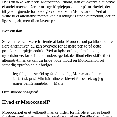
Hvis du ikke kan finde Moroccanoil tilbud, kan du overveje at prøve
et andet mærke. Der er mange hårplejeprodukter på markedet, der
tilbyder lignende fordele og kvaliteter som Moroccanoil. Ved at
skifte til et alternativt mærke kan du muligvis finde et produkt, der er
lige så godt, men til en lavere pris.
Konklusion
Selvom det kan være fristende at købe Moroccanoil på tilbud, er der
flere alternativer, du kan overveje for at spare penge på dette
populære hårplejeprodukt. Ved at købe online, tilmelde dig
nyhedsbreve, købe i bulk, undersøge lokale tilbud eller skifte til et
alternativt mærke kan du finde gode tilbud på Moroccanoil og
samtidig opretholde dit budget.
Jeg fulgte disse råd og fandt endelig Moroccanoil til en
fantastisk pris! Min hårrutine er blevet forbedret, og jeg
sparer penge samtidig! – Maria
Ofte stillede spørgsmål
Hvad er Moroccanoil?
Moroccanoil er et velkendt mærke inden for hårpleje, der er kendt
for deres særlige arganolie-baserede produkter. De tilbyder et bredt