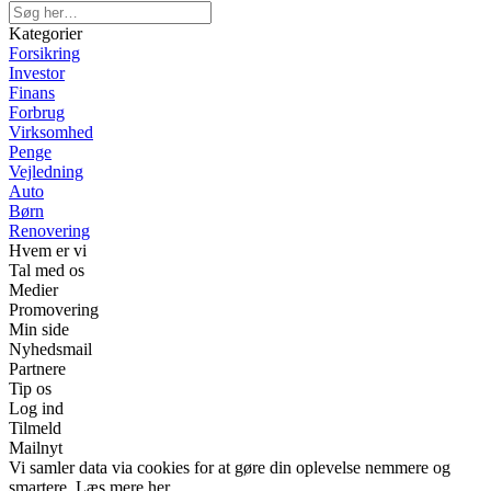
Kategorier
Forsikring
Investor
Finans
Forbrug
Virksomhed
Penge
Vejledning
Auto
Børn
Renovering
Hvem er vi
Tal med os
Medier
Promovering
Min side
Nyhedsmail
Partnere
Tip os
Log ind
Tilmeld
Mailnyt
Vi samler data via cookies for at gøre din oplevelse nemmere og
smartere. Læs mere her.