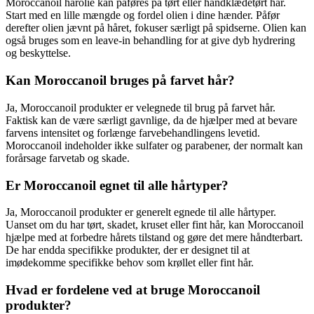
Moroccanoil hårolie kan påføres på tørt eller håndklædetørt hår.
Start med en lille mængde og fordel olien i dine hænder. Påfør
derefter olien jævnt på håret, fokuser særligt på spidserne. Olien kan
også bruges som en leave-in behandling for at give dyb hydrering
og beskyttelse.
Kan Moroccanoil bruges på farvet hår?
Ja, Moroccanoil produkter er velegnede til brug på farvet hår.
Faktisk kan de være særligt gavnlige, da de hjælper med at bevare
farvens intensitet og forlænge farvebehandlingens levetid.
Moroccanoil indeholder ikke sulfater og parabener, der normalt kan
forårsage farvetab og skade.
Er Moroccanoil egnet til alle hårtyper?
Ja, Moroccanoil produkter er generelt egnede til alle hårtyper.
Uanset om du har tørt, skadet, kruset eller fint hår, kan Moroccanoil
hjælpe med at forbedre hårets tilstand og gøre det mere håndterbart.
De har endda specifikke produkter, der er designet til at
imødekomme specifikke behov som krøllet eller fint hår.
Hvad er fordelene ved at bruge Moroccanoil
produkter?