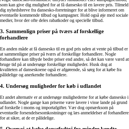
som kan give dig mulighed for at få dansesko til en lavere pris. Tilmeld
dig nyhedsbreve fra dansesko-forretninger for at blive informeret om
eventuelle kommende tilbud og kampagner. Hold også øje med sociale
medier, hvor der ofte deles rabatkoder og specielle tilbud.
3. Sammenlign priser på tværs af forskellige
forhandlere
En anden måde at få dansesko til en god pris uden at vente på tilbud er
at sammenligne priser på tværs af forskellige forhandlere. Nogle
forhandlere kan tilbyde bedre priser end andre, så det kan være værd at
bruge tid på at undersøge forskellige muligheder. Husk dog at
kvaliteten af danseskoene også er afgørende, så sørg for at købe fra
pålidelige og anerkendte forhandlere.
4. Undersøg muligheder for køb i udlandet
Et andet alternativ er at undersøge mulighederne for at købe dansesko i
udlandet. Nogle gange kan priserne være lavere i visse lande på grund
af forskelle i moms og importafgifter. Vær dog opmærksom på
eventuelle forsendelsesomkostninger og læs anmeldelser af forhandlere
for at sikre, at de er pålidelige.
5. Overvej at købe dansefodtøj fra mindre kendte