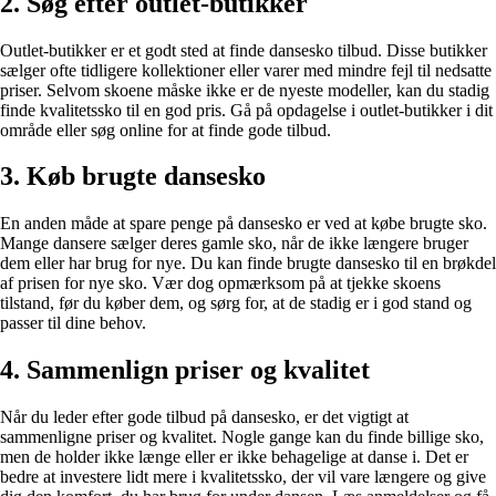
2. Søg efter outlet-butikker
Outlet-butikker er et godt sted at finde dansesko tilbud. Disse butikker
sælger ofte tidligere kollektioner eller varer med mindre fejl til nedsatte
priser. Selvom skoene måske ikke er de nyeste modeller, kan du stadig
finde kvalitetssko til en god pris. Gå på opdagelse i outlet-butikker i dit
område eller søg online for at finde gode tilbud.
3. Køb brugte dansesko
En anden måde at spare penge på dansesko er ved at købe brugte sko.
Mange dansere sælger deres gamle sko, når de ikke længere bruger
dem eller har brug for nye. Du kan finde brugte dansesko til en brøkdel
af prisen for nye sko. Vær dog opmærksom på at tjekke skoens
tilstand, før du køber dem, og sørg for, at de stadig er i god stand og
passer til dine behov.
4. Sammenlign priser og kvalitet
Når du leder efter gode tilbud på dansesko, er det vigtigt at
sammenligne priser og kvalitet. Nogle gange kan du finde billige sko,
men de holder ikke længe eller er ikke behagelige at danse i. Det er
bedre at investere lidt mere i kvalitetssko, der vil vare længere og give