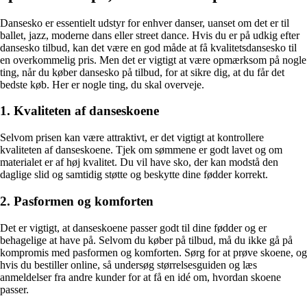
Dansesko er essentielt udstyr for enhver danser, uanset om det er til
ballet, jazz, moderne dans eller street dance. Hvis du er på udkig efter
dansesko tilbud, kan det være en god måde at få kvalitetsdansesko til
en overkommelig pris. Men det er vigtigt at være opmærksom på nogle
ting, når du køber dansesko på tilbud, for at sikre dig, at du får det
bedste køb. Her er nogle ting, du skal overveje.
1. Kvaliteten af danseskoene
Selvom prisen kan være attraktivt, er det vigtigt at kontrollere
kvaliteten af danseskoene. Tjek om sømmene er godt lavet og om
materialet er af høj kvalitet. Du vil have sko, der kan modstå den
daglige slid og samtidig støtte og beskytte dine fødder korrekt.
2. Pasformen og komforten
Det er vigtigt, at danseskoene passer godt til dine fødder og er
behagelige at have på. Selvom du køber på tilbud, må du ikke gå på
kompromis med pasformen og komforten. Sørg for at prøve skoene, og
hvis du bestiller online, så undersøg størrelsesguiden og læs
anmeldelser fra andre kunder for at få en idé om, hvordan skoene
passer.