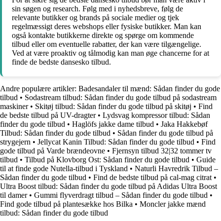
sin søgen og research. Følg med i nyhedsbreve, følg de
relevante butikker og brands på sociale medier og tjek
regelmæssigt deres webshops eller fysiske butikker. Man kan
også kontakte butikkerne direkte og spørge om kommende
tilbud eller om eventuelle rabatter, der kan være tilgængelige.
Ved at være proaktiv og tålmodig kan man øge chancerne for at
finde de bedste dansesko tilbud.
Andre populære artikler:
Badesandaler til mænd: Sådan finder du gode
tilbud
•
Sodastream tilbud: Sådan finder du gode tilbud på sodastream
maskiner
•
Skitøj tilbud: Sådan finder du gode tilbud på skitøj
•
Find
de bedste tilbud på UV-dragter
•
Lydsvag kompressor tilbud: Sådan
finder du gode tilbud
•
Haglöfs jakke dame tilbud
•
Jaka Hakkebøf
Tilbud: Sådan finder du gode tilbud
•
Sådan finder du gode tilbud på
strygejern
•
Jellycat Kanin Tilbud: Sådan finder du gode tilbud
•
Find
gode tilbud på Varde brændeovne
•
Fjernsyn tilbud 32|32 tommer tv
tilbud
•
Tilbud på Klovborg Ost: Sådan finder du gode tilbud
•
Guide
til at finde gode Nutella-tilbud i Tyskland
•
Naturli Havredrik Tilbud –
Sådan finder du gode tilbud
•
Find de bedste tilbud på cal-mag citrat
•
Ultra Boost tilbud: Sådan finder du gode tilbud på Adidas Ultra Boost
til damer
•
Gummi flyverdragt tilbud – Sådan finder du gode tilbud
•
Find gode tilbud på plantesække hos Bilka
•
Moncler jakke mænd
tilbud: Sådan finder du gode tilbud