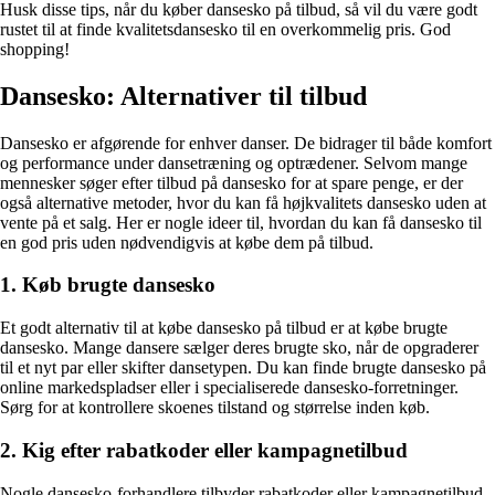
Husk disse tips, når du køber dansesko på tilbud, så vil du være godt
rustet til at finde kvalitetsdansesko til en overkommelig pris. God
shopping!
Dansesko: Alternativer til tilbud
Dansesko er afgørende for enhver danser. De bidrager til både komfort
og performance under dansetræning og optrædener. Selvom mange
mennesker søger efter tilbud på dansesko for at spare penge, er der
også alternative metoder, hvor du kan få højkvalitets dansesko uden at
vente på et salg. Her er nogle ideer til, hvordan du kan få dansesko til
en god pris uden nødvendigvis at købe dem på tilbud.
1. Køb brugte dansesko
Et godt alternativ til at købe dansesko på tilbud er at købe brugte
dansesko. Mange dansere sælger deres brugte sko, når de opgraderer
til et nyt par eller skifter dansetypen. Du kan finde brugte dansesko på
online markedspladser eller i specialiserede dansesko-forretninger.
Sørg for at kontrollere skoenes tilstand og størrelse inden køb.
2. Kig efter rabatkoder eller kampagnetilbud
Nogle dansesko-forhandlere tilbyder rabatkoder eller kampagnetilbud,