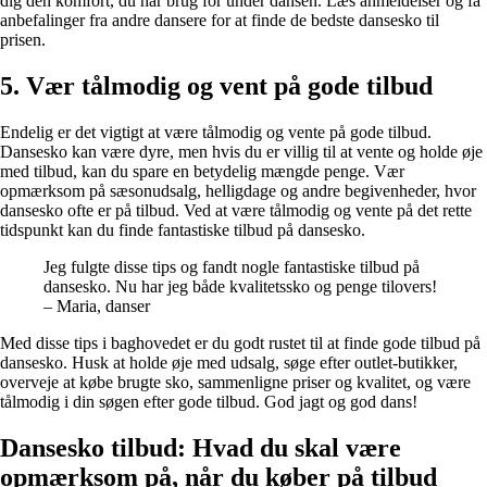
dig den komfort, du har brug for under dansen. Læs anmeldelser og få
anbefalinger fra andre dansere for at finde de bedste dansesko til
prisen.
5. Vær tålmodig og vent på gode tilbud
Endelig er det vigtigt at være tålmodig og vente på gode tilbud.
Dansesko kan være dyre, men hvis du er villig til at vente og holde øje
med tilbud, kan du spare en betydelig mængde penge. Vær
opmærksom på sæsonudsalg, helligdage og andre begivenheder, hvor
dansesko ofte er på tilbud. Ved at være tålmodig og vente på det rette
tidspunkt kan du finde fantastiske tilbud på dansesko.
Jeg fulgte disse tips og fandt nogle fantastiske tilbud på
dansesko. Nu har jeg både kvalitetssko og penge tilovers!
– Maria, danser
Med disse tips i baghovedet er du godt rustet til at finde gode tilbud på
dansesko. Husk at holde øje med udsalg, søge efter outlet-butikker,
overveje at købe brugte sko, sammenligne priser og kvalitet, og være
tålmodig i din søgen efter gode tilbud. God jagt og god dans!
Dansesko tilbud: Hvad du skal være
opmærksom på, når du køber på tilbud