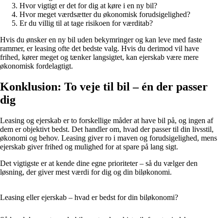
Hvor vigtigt er det for dig at køre i en ny bil?
Hvor meget værdsætter du økonomisk forudsigelighed?
Er du villig til at tage risikoen for værditab?
Hvis du ønsker en ny bil uden bekymringer og kan leve med faste
rammer, er leasing ofte det bedste valg. Hvis du derimod vil have
frihed, kører meget og tænker langsigtet, kan ejerskab være mere
økonomisk fordelagtigt.
Konklusion: To veje til bil – én der passer
dig
Leasing og ejerskab er to forskellige måder at have bil på, og ingen af
dem er objektivt bedst. Det handler om, hvad der passer til din livsstil,
økonomi og behov. Leasing giver ro i maven og forudsigelighed, mens
ejerskab giver frihed og mulighed for at spare på lang sigt.
Det vigtigste er at kende dine egne prioriteter – så du vælger den
løsning, der giver mest værdi for dig og din biløkonomi.
Leasing eller ejerskab – hvad er bedst for din biløkonomi?