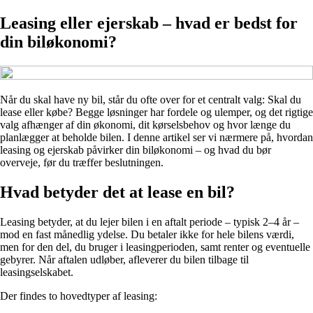
Leasing eller ejerskab – hvad er bedst for
din biløkonomi?
Når du skal have ny bil, står du ofte over for et centralt valg: Skal du
lease eller købe? Begge løsninger har fordele og ulemper, og det rigtige
valg afhænger af din økonomi, dit kørselsbehov og hvor længe du
planlægger at beholde bilen. I denne artikel ser vi nærmere på, hvordan
leasing og ejerskab påvirker din biløkonomi – og hvad du bør
overveje, før du træffer beslutningen.
Hvad betyder det at lease en bil?
Leasing betyder, at du lejer bilen i en aftalt periode – typisk 2–4 år –
mod en fast månedlig ydelse. Du betaler ikke for hele bilens værdi,
men for den del, du bruger i leasingperioden, samt renter og eventuelle
gebyrer. Når aftalen udløber, afleverer du bilen tilbage til
leasingselskabet.
Der findes to hovedtyper af leasing: