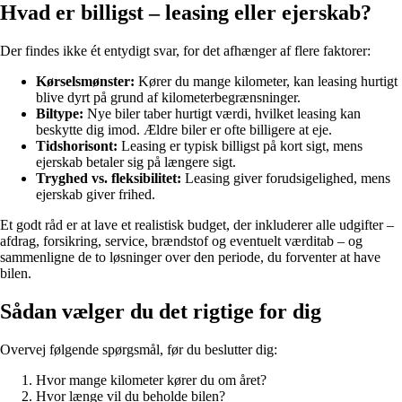
Hvad er billigst – leasing eller ejerskab?
Der findes ikke ét entydigt svar, for det afhænger af flere faktorer:
Kørselsmønster:
Kører du mange kilometer, kan leasing hurtigt
blive dyrt på grund af kilometerbegrænsninger.
Biltype:
Nye biler taber hurtigt værdi, hvilket leasing kan
beskytte dig imod. Ældre biler er ofte billigere at eje.
Tidshorisont:
Leasing er typisk billigst på kort sigt, mens
ejerskab betaler sig på længere sigt.
Tryghed vs. fleksibilitet:
Leasing giver forudsigelighed, mens
ejerskab giver frihed.
Et godt råd er at lave et realistisk budget, der inkluderer alle udgifter –
afdrag, forsikring, service, brændstof og eventuelt værditab – og
sammenligne de to løsninger over den periode, du forventer at have
bilen.
Sådan vælger du det rigtige for dig
Overvej følgende spørgsmål, før du beslutter dig:
Hvor mange kilometer kører du om året?
Hvor længe vil du beholde bilen?