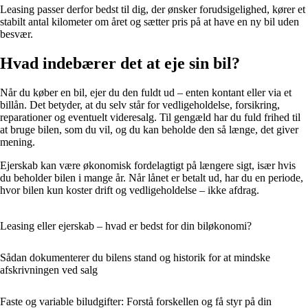
Leasing passer derfor bedst til dig, der ønsker forudsigelighed, kører et
stabilt antal kilometer om året og sætter pris på at have en ny bil uden
besvær.
Hvad indebærer det at eje sin bil?
Når du køber en bil, ejer du den fuldt ud – enten kontant eller via et
billån. Det betyder, at du selv står for vedligeholdelse, forsikring,
reparationer og eventuelt videresalg. Til gengæld har du fuld frihed til
at bruge bilen, som du vil, og du kan beholde den så længe, det giver
mening.
Ejerskab kan være økonomisk fordelagtigt på længere sigt, især hvis
du beholder bilen i mange år. Når lånet er betalt ud, har du en periode,
hvor bilen kun koster drift og vedligeholdelse – ikke afdrag.
Leasing eller ejerskab – hvad er bedst for din biløkonomi?
Sådan dokumenterer du bilens stand og historik for at mindske
afskrivningen ved salg
Faste og variable biludgifter: Forstå forskellen og få styr på din