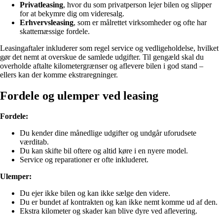
Privatleasing
, hvor du som privatperson lejer bilen og slipper
for at bekymre dig om videresalg.
Erhvervsleasing
, som er målrettet virksomheder og ofte har
skattemæssige fordele.
Leasingaftaler inkluderer som regel service og vedligeholdelse, hvilket
gør det nemt at overskue de samlede udgifter. Til gengæld skal du
overholde aftalte kilometergrænser og aflevere bilen i god stand –
ellers kan der komme ekstraregninger.
Fordele og ulemper ved leasing
Fordele:
Du kender dine månedlige udgifter og undgår uforudsete
værditab.
Du kan skifte bil oftere og altid køre i en nyere model.
Service og reparationer er ofte inkluderet.
Ulemper:
Du ejer ikke bilen og kan ikke sælge den videre.
Du er bundet af kontrakten og kan ikke nemt komme ud af den.
Ekstra kilometer og skader kan blive dyre ved aflevering.