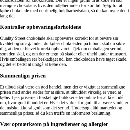
udløbsdatoen for chokoladen. Der er ingen grund til at købe en stor
mængde chokolade, hvis den udløber inden for kort tid. Sørg for at
købe chokolade med en rimelig holdbarhedsdato, så du kan nyde den i
lang tid.
Kontroller opbevaringsforholdene
Quality Street chokolade skal opbevares korrekt for at bevare sin
kvalitet og smag. Inden du køber chokoladen på tilbud, skal du sikre
dig, at den er blevet korrekt opbevaret. Tjek om emballagen ser ud,
som den skal, og om der er tegn på skader eller uheld under transport.
Hvis emballagen ser beskadiget ud, kan chokoladen have taget skade,
og det er bedst at undgå at købe den.
Sammenlign prisen
Et tilbud skal være en god handel, men det er vigtigt at sammenligne
prisen med andre steder for at sikre, at tilbuddet virkelig er værd at
købe. Tjek priserne i forskellige butikker eller online for at få en idé
om, hvor godt tilbuddet er. Hvis det virker for godt til at være sandt, er
det måske ikke så godt som det ser ud. Undersøg altid markedet og
sammenlign priser, så du kan træffe en informeret beslutning.
Vær opmærksom på ingredienser og allergier