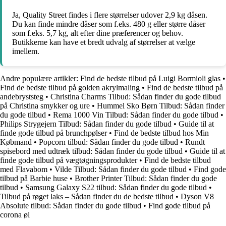
Ja, Quality Street findes i flere størrelser udover 2,9 kg dåsen.
Du kan finde mindre dåser som f.eks. 480 g eller større dåser
som f.eks. 5,7 kg, alt efter dine præferencer og behov.
Butikkerne kan have et bredt udvalg af størrelser at vælge
imellem.
Andre populære artikler:
Find de bedste tilbud på Luigi Bormioli glas
•
Find de bedste tilbud på golden akrylmaling
•
Find de bedste tilbud på
andebryststeg
•
Christina Charms Tilbud: Sådan finder du gode tilbud
på Christina smykker og ure
•
Hummel Sko Børn Tilbud: Sådan finder
du gode tilbud
•
Rema 1000 Vin Tilbud: Sådan finder du gode tilbud
•
Philips Strygejern Tilbud: Sådan finder du gode tilbud
•
Guide til at
finde gode tilbud på brunchpølser
•
Find de bedste tilbud hos Min
Købmand
•
Popcorn tilbud: Sådan finder du gode tilbud
•
Rundt
spisebord med udtræk tilbud: Sådan finder du gode tilbud
•
Guide til at
finde gode tilbud på vægtøgningsprodukter
•
Find de bedste tilbud
med Flavabom
•
Vilde Tilbud: Sådan finder du gode tilbud
•
Find gode
tilbud på Barbie huse
•
Brother Printer Tilbud: Sådan finder du gode
tilbud
•
Samsung Galaxy S22 tilbud: Sådan finder du gode tilbud
•
Tilbud på røget laks – Sådan finder du de bedste tilbud
•
Dyson V8
Absolute tilbud: Sådan finder du gode tilbud
•
Find gode tilbud på
corona øl