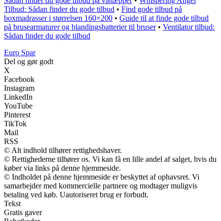
Sådan finder du gode tilbud på vattæpper
•
Whispering Angel
Tilbud: Sådan finder du gode tilbud
•
Find gode tilbud på
boxmadrasser i størrelsen 160×200
•
Guide til at finde gode tilbud
på brusearmaturer og blandingsbatterier til bruser
•
Ventilator tilbud:
Sådan finder du gode tilbud
Euro Spar
Del og gør godt
X
Facebook
Instagram
LinkedIn
YouTube
Pinterest
TikTok
Mail
RSS
© Alt indhold tilhører rettighedshaver.
© Rettighederne tilhører os. Vi kan få en lille andel af salget, hvis du
køber via links på denne hjemmeside.
© Indholdet på denne hjemmeside er beskyttet af ophavsret. Vi
samarbejder med kommercielle partnere og modtager muligvis
betaling ved køb. Uautoriseret brug er forbudt.
Tekst
Gratis gaver