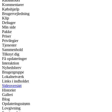
Rabatkoder
Kommentarer
Købshjælp
Brugervejledning
Klip
Deltager
Min side
Pakke
Priser
Privilegier
Tjenester
Sammenhold
Tilknyt dig
Få opdateringer
Interaktion
Nyhedsbrev
Brugergruppe
Lokalnetværk
Links i indholdet
Sideoversigt
Historier
Galleri
Blog
Opdateringsstrøm
Lovgivning