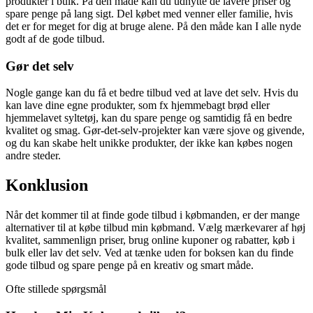
produkter i bulk. På den måde kan du udnytte de lavere priser og
spare penge på lang sigt. Del købet med venner eller familie, hvis
det er for meget for dig at bruge alene. På den måde kan I alle nyde
godt af de gode tilbud.
Gør det selv
Nogle gange kan du få et bedre tilbud ved at lave det selv. Hvis du
kan lave dine egne produkter, som fx hjemmebagt brød eller
hjemmelavet syltetøj, kan du spare penge og samtidig få en bedre
kvalitet og smag. Gør-det-selv-projekter kan være sjove og givende,
og du kan skabe helt unikke produkter, der ikke kan købes nogen
andre steder.
Konklusion
Når det kommer til at finde gode tilbud i købmanden, er der mange
alternativer til at købe tilbud min købmand. Vælg mærkevarer af høj
kvalitet, sammenlign priser, brug online kuponer og rabatter, køb i
bulk eller lav det selv. Ved at tænke uden for boksen kan du finde
gode tilbud og spare penge på en kreativ og smart måde.
Ofte stillede spørgsmål