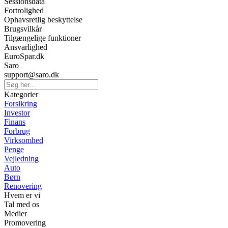
Sessionsdata
Fortrolighed
Ophavsretlig beskyttelse
Brugsvilkår
Tilgængelige funktioner
Ansvarlighed
EuroSpar.dk
Saro
support@saro.dk
Kategorier
Forsikring
Investor
Finans
Forbrug
Virksomhed
Penge
Vejledning
Auto
Børn
Renovering
Hvem er vi
Tal med os
Medier
Promovering