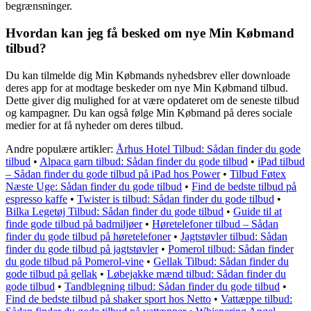
begrænsninger.
Hvordan kan jeg få besked om nye Min Købmand
tilbud?
Du kan tilmelde dig Min Købmands nyhedsbrev eller downloade
deres app for at modtage beskeder om nye Min Købmand tilbud.
Dette giver dig mulighed for at være opdateret om de seneste tilbud
og kampagner. Du kan også følge Min Købmand på deres sociale
medier for at få nyheder om deres tilbud.
Andre populære artikler:
Århus Hotel Tilbud: Sådan finder du gode
tilbud
•
Alpaca garn tilbud: Sådan finder du gode tilbud
•
iPad tilbud
– Sådan finder du gode tilbud på iPad hos Power
•
Tilbud Føtex
Næste Uge: Sådan finder du gode tilbud
•
Find de bedste tilbud på
espresso kaffe
•
Twister is tilbud: Sådan finder du gode tilbud
•
Bilka Legetøj Tilbud: Sådan finder du gode tilbud
•
Guide til at
finde gode tilbud på badmiljøer
•
Høretelefoner tilbud – Sådan
finder du gode tilbud på høretelefoner
•
Jagtstøvler tilbud: Sådan
finder du gode tilbud på jagtstøvler
•
Pomerol tilbud: Sådan finder
du gode tilbud på Pomerol-vine
•
Gellak Tilbud: Sådan finder du
gode tilbud på gellak
•
Løbejakke mænd tilbud: Sådan finder du
gode tilbud
•
Tandblegning tilbud: Sådan finder du gode tilbud
•
Find de bedste tilbud på shaker sport hos Netto
•
Vattæppe tilbud: