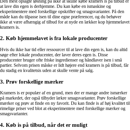
Den mest oplagte løsning på ikke at skulle købe kramers is på tilbud er
at lave din egen is derhjemme. Du kan købe en ismaskine og
eksperimentere med forskellige opskrifter og smagsvarianter. På den
måde kan du tilpasse isen til dine egne præferencer, og du behøver
ikke at være afhængig af tilbud for at nyde en lækker kop hjemmelavet
kramers is.
2. Køb hjemmelavet is fra lokale producenter
Hvis du ikke har tid eller ressourcer til at lave din egen is, kan du altid
søge efter lokale producenter, der laver deres egen is. Disse
producenter bruger ofte friske ingredienser og håndlaver isen i små
partier. Selvom prisen måske er lidt højere end kramers is på tilbud, får
du stadig en kvalitetsis uden at skulle vente på salg.
3. Prøv forskellige mærker
Kramers is er populær af en grund, men der er mange andre ismærker
på markedet, der også tilbyder lækre smagsvarianter. Prøv forskellige
mærker og prøv at finde en ny favorit. Du kan finde is af høj kvalitet til
rimelige priser ved blot at eksperimentere med forskellige mærker og
smagsvarianter.
4. Køb is på tilbud, når det er muligt