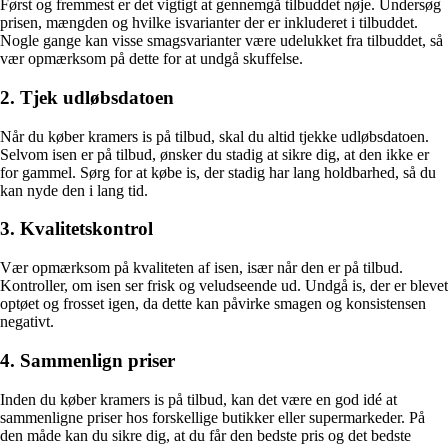
Først og fremmest er det vigtigt at gennemgå tilbuddet nøje. Undersøg
prisen, mængden og hvilke isvarianter der er inkluderet i tilbuddet.
Nogle gange kan visse smagsvarianter være udelukket fra tilbuddet, så
vær opmærksom på dette for at undgå skuffelse.
2. Tjek udløbsdatoen
Når du køber kramers is på tilbud, skal du altid tjekke udløbsdatoen.
Selvom isen er på tilbud, ønsker du stadig at sikre dig, at den ikke er
for gammel. Sørg for at købe is, der stadig har lang holdbarhed, så du
kan nyde den i lang tid.
3. Kvalitetskontrol
Vær opmærksom på kvaliteten af isen, især når den er på tilbud.
Kontroller, om isen ser frisk og veludseende ud. Undgå is, der er blevet
optøet og frosset igen, da dette kan påvirke smagen og konsistensen
negativt.
4. Sammenlign priser
Inden du køber kramers is på tilbud, kan det være en god idé at
sammenligne priser hos forskellige butikker eller supermarkeder. På
den måde kan du sikre dig, at du får den bedste pris og det bedste