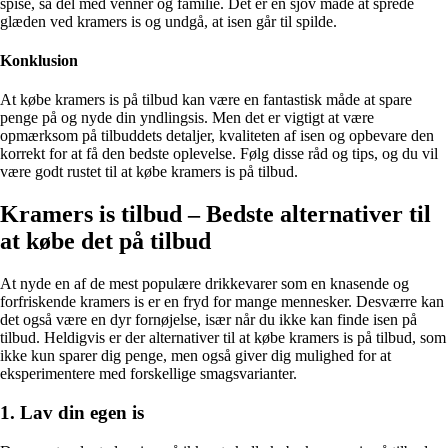
spise, så del med venner og familie. Det er en sjov måde at sprede
glæden ved kramers is og undgå, at isen går til spilde.
Konklusion
At købe kramers is på tilbud kan være en fantastisk måde at spare
penge på og nyde din yndlingsis. Men det er vigtigt at være
opmærksom på tilbuddets detaljer, kvaliteten af isen og opbevare den
korrekt for at få den bedste oplevelse. Følg disse råd og tips, og du vil
være godt rustet til at købe kramers is på tilbud.
Kramers is tilbud – Bedste alternativer til
at købe det på tilbud
At nyde en af ​​de mest populære drikkevarer som en knasende og
forfriskende kramers is er en fryd for mange mennesker. Desværre kan
det også være en dyr fornøjelse, især når du ikke kan finde isen på
tilbud. Heldigvis er der alternativer til at købe kramers is på tilbud, som
ikke kun sparer dig penge, men også giver dig mulighed for at
eksperimentere med forskellige smagsvarianter.
1. Lav din egen is