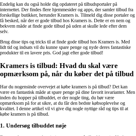
Endelig kan du også holde dig opdateret på tilbudsportaler på
internettet. Der findes flere hjemmesider og apps, der samler tilbud fra
forskellige butikker, herunder Kramers is. Tilmeld dig disse portaler og
få besked, når der er gode tilbud hos Kramers is. Dette er en nem og
bekvem måde at finde gode tilbud på uden at skulle lede efter dem
selv.
Brug disse tips og tricks til at finde gode tilbud hos Kramers is. Med
lidt tid og indsats vil du kunne spare penge og nyde deres fantastiske
produkter til en lavere pris. God jagt efter gode tilbud!
Kramers is tilbud: Hvad du skal være
opmærksom på, når du køber det på tilbud
Har du nogensinde overvejet at købe kramers is på tilbud? Det kan
være en fantastisk måde at spare penge på dine favorit isvarianter. Men
inden du hopper på tilbuddet, er der nogle ting, du bør være
opmærksom på for at sikre, at du får den bedste købsoplevelse og
kvalitet. I denne artikel vil vi give dig nogle nyttige råd og tips til at
købe kramers is på tilbud.
1. Undersøg tilbuddet nøje