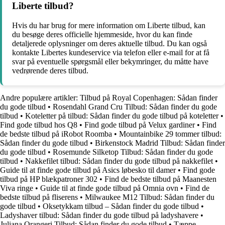
Liberte tilbud?
Hvis du har brug for mere information om Liberte tilbud, kan
du besøge deres officielle hjemmeside, hvor du kan finde
detaljerede oplysninger om deres aktuelle tilbud. Du kan også
kontakte Libertes kundeservice via telefon eller e-mail for at få
svar på eventuelle spørgsmål eller bekymringer, du måtte have
vedrørende deres tilbud.
Andre populære artikler:
Tilbud på Royal Copenhagen: Sådan finder
du gode tilbud
•
Rosendahl Grand Cru Tilbud: Sådan finder du gode
tilbud
•
Koteletter på tilbud: Sådan finder du gode tilbud på koteletter
•
Find gode tilbud hos Q8
•
Find gode tilbud på Velux gardiner
•
Find
de bedste tilbud på iRobot Roomba
•
Mountainbike 29 tommer tilbud:
Sådan finder du gode tilbud
•
Birkenstock Madrid Tilbud: Sådan finder
du gode tilbud
•
Rosemunde Silketop Tilbud: Sådan finder du gode
tilbud
•
Nakkefilet tilbud: Sådan finder du gode tilbud på nakkefilet
•
Guide til at finde gode tilbud på Asics løbesko til damer
•
Find gode
tilbud på HP blækpatroner 302
•
Find de bedste tilbud på Maanesten
Viva ringe
•
Guide til at finde gode tilbud på Omnia ovn
•
Find de
bedste tilbud på fliserens
•
Milwaukee M12 Tilbud: Sådan finder du
gode tilbud
•
Oksetykkam tilbud – Sådan finder du gode tilbud
•
Ladyshaver tilbud: Sådan finder du gode tilbud på ladyshavere
•
Juliana Orangeri Tilbud: Sådan finder du gode tilbud
•
Tæppe