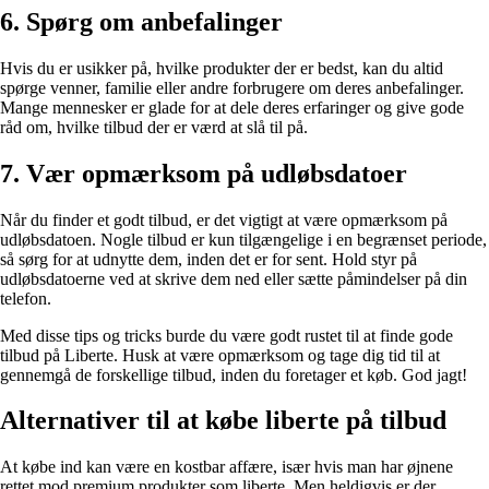
6. Spørg om anbefalinger
Hvis du er usikker på, hvilke produkter der er bedst, kan du altid
spørge venner, familie eller andre forbrugere om deres anbefalinger.
Mange mennesker er glade for at dele deres erfaringer og give gode
råd om, hvilke tilbud der er værd at slå til på.
7. Vær opmærksom på udløbsdatoer
Når du finder et godt tilbud, er det vigtigt at være opmærksom på
udløbsdatoen. Nogle tilbud er kun tilgængelige i en begrænset periode,
så sørg for at udnytte dem, inden det er for sent. Hold styr på
udløbsdatoerne ved at skrive dem ned eller sætte påmindelser på din
telefon.
Med disse tips og tricks burde du være godt rustet til at finde gode
tilbud på Liberte. Husk at være opmærksom og tage dig tid til at
gennemgå de forskellige tilbud, inden du foretager et køb. God jagt!
Alternativer til at købe liberte på tilbud
At købe ind kan være en kostbar affære, især hvis man har øjnene
rettet mod premium produkter som liberte. Men heldigvis er der