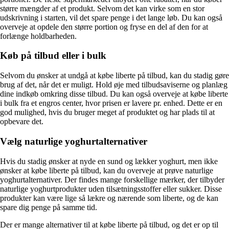
større mængder af et produkt. Selvom det kan virke som en stor
udskrivning i starten, vil det spare penge i det lange løb. Du kan også
overveje at opdele den større portion og fryse en del af den for at
forlænge holdbarheden.
Køb på tilbud eller i bulk
Selvom du ønsker at undgå at købe liberte på tilbud, kan du stadig gøre
brug af det, når det er muligt. Hold øje med tilbudsaviserne og planlæg
dine indkøb omkring disse tilbud. Du kan også overveje at købe liberte
i bulk fra et engros center, hvor prisen er lavere pr. enhed. Dette er en
god mulighed, hvis du bruger meget af produktet og har plads til at
opbevare det.
Vælg naturlige yoghurtalternativer
Hvis du stadig ønsker at nyde en sund og lækker yoghurt, men ikke
ønsker at købe liberte på tilbud, kan du overveje at prøve naturlige
yoghurtalternativer. Der findes mange forskellige mærker, der tilbyder
naturlige yoghurtprodukter uden tilsætningsstoffer eller sukker. Disse
produkter kan være lige så lækre og nærende som liberte, og de kan
spare dig penge på samme tid.
Der er mange alternativer til at købe liberte på tilbud, og det er op til