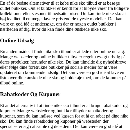
En af de bedste alternativer til at købe nike sko tilbud er at besøge
outlet butikker. Outlet butikker er kendt for at tilbyde varer fra tidligere
kollektioner eller sæsoner til nedsatte priser. Du kan finde nike sko af
høj kvalitet til en meget lavere pris end de nyeste modeller. Det kan
være en god idé at undersøge, om der er nogen outlet butikker i
nærheden af dig, hvor du kan finde dine ønskede nike sko.
Online Udsalg
En anden måde at finde nike sko tilbud er at lede efter online udsalg.
Mange websteder og online butikker tilbyder regelmæssigt udsalg på
deres produkter, herunder nike sko. Du kan tilmelde dig nyhedsbreve
eller følge dine foretrukne butikker på sociale medier for at være
opdateret om kommende udsalg. Det kan være en god idé at lave en
liste over dine ønskede nike sko og holde øje med, om de kommer på
tilbud online.
Rabatkoder Og Kuponer
Et andet alternativ til at finde nike sko tilbud er at bruge rabatkoder og
kuponer. Mange websteder og butikker tilbyder rabatkoder og
kuponer, som du kan indløse ved kassen for at få en rabat på dine nike
sko. Du kan finde rabatkoder og kuponer på websteder, der
specialiserer sig i at samle og dele dem. Det kan være en god idé at