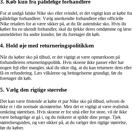
3. Køb kun fra pålidelige forhandlere
For at undgå falske Nike sko eller svindel, er det vigtigt kun at købe fra
pålidelige forhandlere. Vælg anerkendte forhandlere eller officielle
Nike retailers for at være sikker på, at du får autentiske sko. Hvis du
køber fra en ukendt forhandler, skal du tjekke deres omdømme og læse
anmeldelser fra andre kunder, før du foretager dit køb.
4. Hold øje med returneringspolitikken
Når du køber sko på tilbud, er det vigtigt at være opmærksom på
forhandlerens returneringspolitik. Hvis skoene ikke passer eller har
nogen fejl eller mangler, skal du sikre dig, at du kan returnere dem eller
få en refundering. Læs vilkårene og betingelserne grundigt, før du
foretager dit køb.
5. Vælg den rigtige størrelse
Det kan være fristende at købe et par Nike sko på tilbud, selvom de
ikke er i din normale skostørrelse. Men det er vigtigt at være realistisk
omkring størrelsen. Hvis skoene er for små eller for store, vil de ikke
være behagelige at gå i, og du risikerer at spilde dine penge. Tjek
størrelsesguiden, og vær sikker på, at du vælger den rigtige størrelse,
før du køber.