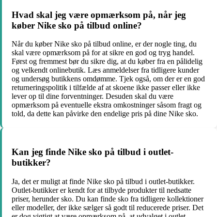
Hvad skal jeg være opmærksom på, når jeg
køber Nike sko på tilbud online?
Når du køber Nike sko på tilbud online, er der nogle ting, du
skal være opmærksom på for at sikre en god og tryg handel.
Først og fremmest bør du sikre dig, at du køber fra en pålidelig
og velkendt onlinebutik. Læs anmeldelser fra tidligere kunder
og undersøg butikkens omdømme. Tjek også, om der er en god
returneringspolitik i tilfælde af at skoene ikke passer eller ikke
lever op til dine forventninger. Desuden skal du være
opmærksom på eventuelle ekstra omkostninger såsom fragt og
told, da dette kan påvirke den endelige pris på dine Nike sko.
Kan jeg finde Nike sko på tilbud i outlet-
butikker?
Ja, det er muligt at finde Nike sko på tilbud i outlet-butikker.
Outlet-butikker er kendt for at tilbyde produkter til nedsatte
priser, herunder sko. Du kan finde sko fra tidligere kollektioner
eller modeller, der ikke sælger så godt til reducerede priser. Det
er dog vigtigt at være opmærksom på, at udvalget i outlet-