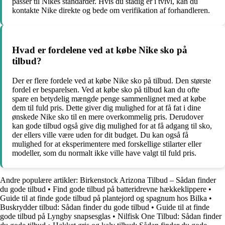
passer til Nikes standarder. Hvis du stadig er i tvivl, kan du
kontakte Nike direkte og bede om verifikation af forhandleren.
Hvad er fordelene ved at købe Nike sko på
tilbud?
Der er flere fordele ved at købe Nike sko på tilbud. Den største
fordel er besparelsen. Ved at købe sko på tilbud kan du ofte
spare en betydelig mængde penge sammenlignet med at købe
dem til fuld pris. Dette giver dig mulighed for at få fat i dine
ønskede Nike sko til en mere overkommelig pris. Derudover
kan gode tilbud også give dig mulighed for at få adgang til sko,
der ellers ville være uden for dit budget. Du kan også få
mulighed for at eksperimentere med forskellige stilarter eller
modeller, som du normalt ikke ville have valgt til fuld pris.
Andre populære artikler:
Birkenstock Arizona Tilbud – Sådan finder
du gode tilbud
•
Find gode tilbud på batteridrevne hækkeklippere
•
Guide til at finde gode tilbud på plantejord og spagnum hos Bilka
•
Buskrydder tilbud: Sådan finder du gode tilbud
•
Guide til at finde
gode tilbud på Lyngby snapsesglas
•
Nilfisk One Tilbud: Sådan finder