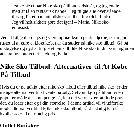
Jeg købte et par Nike sko på tilbud sidste år, og jeg endte
med at få en fantastisk handel. Jeg fulgte alle ovenstående
tips og fik et par autentiske sko til en brøkdel af prisen.
Jeg vil helt sikkert gøre det igen! – Maria, Nike sko
entusiast.
Ved at følge disse tips og være opmærksom på detaljerne, er du godt
rustet til at gøre et klogt køb, når du støder på nike sko tilbud. Gå på
opdagelse og nyd at tilføje et par stilfulde Nike sko til din samling uden
at sprænge budgettet. Held og lykke!
Nike Sko Tilbud: Alternativer til At Købe
På Tilbud
Hvis du er på udkig efter nike sko tilbud eller tilbud nike sko, er der
mange alternativer til at vente på salg. Selvom køb på tilbud er en
populær måde at spare penge på, kan det være svært at finde præcis
det, du leder efter og i din størrelse. I denne artikel vil vi udforske
nogle alternativer til at købe nike sko tilbud, så du stadig kan få
kvalitetssko til en rimelig pris.
Outlet Butikker