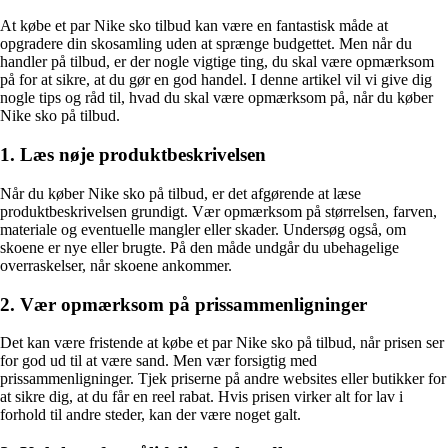
At købe et par Nike sko tilbud kan være en fantastisk måde at
opgradere din skosamling uden at sprænge budgettet. Men når du
handler på tilbud, er der nogle vigtige ting, du skal være opmærksom
på for at sikre, at du gør en god handel. I denne artikel vil vi give dig
nogle tips og råd til, hvad du skal være opmærksom på, når du køber
Nike sko på tilbud.
1. Læs nøje produktbeskrivelsen
Når du køber Nike sko på tilbud, er det afgørende at læse
produktbeskrivelsen grundigt. Vær opmærksom på størrelsen, farven,
materiale og eventuelle mangler eller skader. Undersøg også, om
skoene er nye eller brugte. På den måde undgår du ubehagelige
overraskelser, når skoene ankommer.
2. Vær opmærksom på prissammenligninger
Det kan være fristende at købe et par Nike sko på tilbud, når prisen ser
for god ud til at være sand. Men vær forsigtig med
prissammenligninger. Tjek priserne på andre websites eller butikker for
at sikre dig, at du får en reel rabat. Hvis prisen virker alt for lav i
forhold til andre steder, kan der være noget galt.