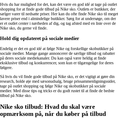
Hvis du har mulighed for det, kan det være en god idé at tage på outlet
shopping for at finde gode tilbud på Nike sko. Outlets er butikker, der
sælger varer til nedsatte priser. Her kan du ofte finde Nike sko til meget
lavere priser end i almindelige butikker. Sørg for at undersøge, om der
er et outlet center i nærheden af dig, og tag afsted med en liste over de
Nike sko, du gerne vil finde.
Hold dig opdateret på sociale medier
Endelig er det en god idé at følge Nike og forskellige skobutikker på
sociale medier. Mange gange annoncerer de særlige tilbud og rabatter
på deres sociale mediekanaler. Du kan også være heldig at finde
eksklusive tilbud og konkurrencer, som kun er tilgængelige for deres
følgere.
Så hvis du vil finde gode tilbud på Nike sko, er det vigtigt at gøre din
research, holde øje med sæsonudsalg, bruge prissammenligningssider,
tage på outlet shopping og følge Nike og skobutikker på sociale
medier. Med disse tips og tricks er du godt rustet til at finde de bedste
tilbud på Nike sko.
Nike sko tilbud: Hvad du skal være
opmærksom på, når du køber på tilbud