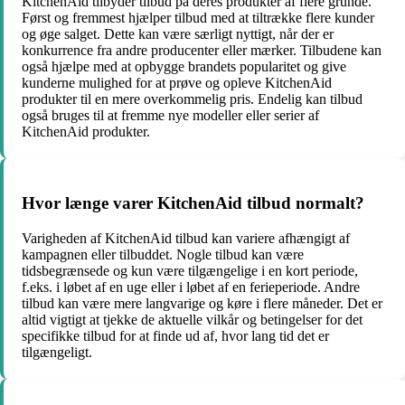
KitchenAid tilbyder tilbud på deres produkter af flere grunde.
Først og fremmest hjælper tilbud med at tiltrække flere kunder
og øge salget. Dette kan være særligt nyttigt, når der er
konkurrence fra andre producenter eller mærker. Tilbudene kan
også hjælpe med at opbygge brandets popularitet og give
kunderne mulighed for at prøve og opleve KitchenAid
produkter til en mere overkommelig pris. Endelig kan tilbud
også bruges til at fremme nye modeller eller serier af
KitchenAid produkter.
Hvor længe varer KitchenAid tilbud normalt?
Varigheden af KitchenAid tilbud kan variere afhængigt af
kampagnen eller tilbuddet. Nogle tilbud kan være
tidsbegrænsede og kun være tilgængelige i en kort periode,
f.eks. i løbet af en uge eller i løbet af en ferieperiode. Andre
tilbud kan være mere langvarige og køre i flere måneder. Det er
altid vigtigt at tjekke de aktuelle vilkår og betingelser for det
specifikke tilbud for at finde ud af, hvor lang tid det er
tilgængeligt.