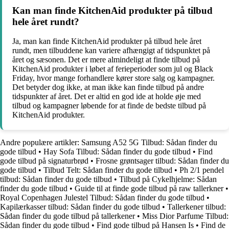
Kan man finde KitchenAid produkter på tilbud
hele året rundt?
Ja, man kan finde KitchenAid produkter på tilbud hele året
rundt, men tilbuddene kan variere afhængigt af tidspunktet på
året og sæsonen. Det er mere almindeligt at finde tilbud på
KitchenAid produkter i løbet af ferieperioder som jul og Black
Friday, hvor mange forhandlere kører store salg og kampagner.
Det betyder dog ikke, at man ikke kan finde tilbud på andre
tidspunkter af året. Det er altid en god ide at holde øje med
tilbud og kampagner løbende for at finde de bedste tilbud på
KitchenAid produkter.
Andre populære artikler:
Samsung A52 5G Tilbud: Sådan finder du
gode tilbud
•
Hay Sofa Tilbud: Sådan finder du gode tilbud
•
Find
gode tilbud på signaturbrød
•
Frosne grøntsager tilbud: Sådan finder du
gode tilbud
•
Tilbud Telt: Sådan finder du gode tilbud
•
Ph 2/1 pendel
tilbud: Sådan finder du gode tilbud
•
Tilbud på Cykelhjelme: Sådan
finder du gode tilbud
•
Guide til at finde gode tilbud på raw tallerkner
•
Royal Copenhagen Julestel Tilbud: Sådan finder du gode tilbud
•
Kapilærkasser tilbud: Sådan finder du gode tilbud
•
Tallerkener tilbud:
Sådan finder du gode tilbud på tallerkener
•
Miss Dior Parfume Tilbud:
Sådan finder du gode tilbud
•
Find gode tilbud på Hansen Is
•
Find de