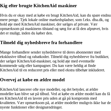
Kig efter brugte KitchenAid maskiner
Hvis du er okay med at købe en brugt KitchenAid, kan du spare endnu
mere penge. Tjek lokale online markedspladser, som f.eks. dba.dk, og
hold øje med KitchenAid maskiner, der sælges af private. Vær
opmærksom på maskinens tilstand og sørg for at få den afprøvet, hvis
det er muligt, inden du køber den.
Tilmeld dig nyhedsbreve fra forhandlere
Mange forhandlere sender nyhedsbreve til deres abonnenter med
eksklusive tilbud og rabatkoder. Tilmeld dig nyhedsbreve fra butikker,
der sælger KitchenAid-maskiner, og hold øje med eventuelle
kommende salg eller kampagner. Du kan være heldig at finde
KitchenAid til en reduceret pris eller med ekstra tilbehør inkluderet.
Overvej at købe en ældre model
KitchenAid lancerer ofte nye modeller, og det betyder, at ældre
modeller kan blive sat på tilbud. Ved at købe en ældre model kan du få
en KitchenAid til en lavere pris uden at gå på kompromis med
kvaliteten. Vær opmærksom på, at ældre modeller muligvis ikke har de
nyeste funktioner eller designændringer.