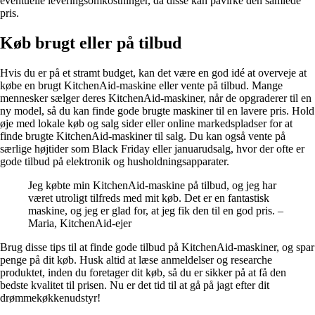
eventuelle leveringsomkostninger, da disse kan påvirke den samlede
pris.
Køb brugt eller på tilbud
Hvis du er på et stramt budget, kan det være en god idé at overveje at
købe en brugt KitchenAid-maskine eller vente på tilbud. Mange
mennesker sælger deres KitchenAid-maskiner, når de opgraderer til en
ny model, så du kan finde gode brugte maskiner til en lavere pris. Hold
øje med lokale køb og salg sider eller online markedspladser for at
finde brugte KitchenAid-maskiner til salg. Du kan også vente på
særlige højtider som Black Friday eller januarudsalg, hvor der ofte er
gode tilbud på elektronik og husholdningsapparater.
Jeg købte min KitchenAid-maskine på tilbud, og jeg har
været utroligt tilfreds med mit køb. Det er en fantastisk
maskine, og jeg er glad for, at jeg fik den til en god pris. –
Maria, KitchenAid-ejer
Brug disse tips til at finde gode tilbud på KitchenAid-maskiner, og spar
penge på dit køb. Husk altid at læse anmeldelser og researche
produktet, inden du foretager dit køb, så du er sikker på at få den
bedste kvalitet til prisen. Nu er det tid til at gå på jagt efter dit
drømmekøkkenudstyr!