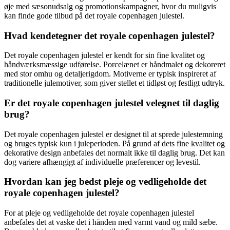
øje med sæsonudsalg og promotionskampagner, hvor du muligvis
kan finde gode tilbud på det royale copenhagen julestel.
Hvad kendetegner det royale copenhagen julestel?
Det royale copenhagen julestel er kendt for sin fine kvalitet og
håndværksmæssige udførelse. Porcelænet er håndmalet og dekoreret
med stor omhu og detaljerigdom. Motiverne er typisk inspireret af
traditionelle julemotiver, som giver stellet et tidløst og festligt udtryk.
Er det royale copenhagen julestel velegnet til daglig
brug?
Det royale copenhagen julestel er designet til at sprede julestemning
og bruges typisk kun i juleperioden. På grund af dets fine kvalitet og
dekorative design anbefales det normalt ikke til daglig brug. Det kan
dog variere afhængigt af individuelle præferencer og levestil.
Hvordan kan jeg bedst pleje og vedligeholde det
royale copenhagen julestel?
For at pleje og vedligeholde det royale copenhagen julestel
anbefales det at vaske det i hånden med varmt vand og mild sæbe.