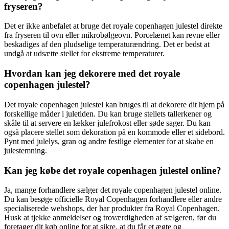
fryseren?
Det er ikke anbefalet at bruge det royale copenhagen julestel direkte
fra fryseren til ovn eller mikrobølgeovn. Porcelænet kan revne eller
beskadiges af den pludselige temperaturændring. Det er bedst at
undgå at udsætte stellet for ekstreme temperaturer.
Hvordan kan jeg dekorere med det royale
copenhagen julestel?
Det royale copenhagen julestel kan bruges til at dekorere dit hjem på
forskellige måder i juletiden. Du kan bruge stellets tallerkener og
skåle til at servere en lækker julefrokost eller søde sager. Du kan
også placere stellet som dekoration på en kommode eller et sidebord.
Pynt med julelys, gran og andre festlige elementer for at skabe en
julestemning.
Kan jeg købe det royale copenhagen julestel online?
Ja, mange forhandlere sælger det royale copenhagen julestel online.
Du kan besøge officielle Royal Copenhagen forhandlere eller andre
specialiserede webshops, der har produkter fra Royal Copenhagen.
Husk at tjekke anmeldelser og troværdigheden af ​​sælgeren, før du
foretager dit køb online for at sikre, at du får et ægte og