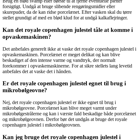
Brug en blød svamp eller børste til at fjerne eventuelle pletter
forsigtigt. Undgå at bruge slibende rengøringsmidler eller
skurepuder, da de kan ridse porcelænet. Efter vasken skal du tørre
stellet grundigt af med en blød klud for at undgå kalkaflejringer.
Kan det royale copenhagen julestel tåle at komme i
opvaskemaskinen?
Det anbefales generelt ikke at vaske det royale copenhagen julestel i
opvaskemaskinen. Porcelænet er meget delikat og kan blive
beskadiget af den intense varme og vandtryk, der normalt
forekommer i opvaskemaskinerne. For at sikre stellets lang levetid
anbefales det at vaske det i hånden.
Er det royale copenhagen julestel egnet til brug i
mikrobølgeovne?
Nej, det royale copenhagen julestel er ikke egnet til brug i
mikrobølgeovne. Porcelænet kan blive meget varmt under
mikrobølgestrålerne og kan i værste fald beskadige både porcelænet
og mikrobølgeovnen. Derfor bør det undgås at bruge det royale
copenhagen julestel i mikrobølgeovnen.
Kan jeg bruge det royale copenhagen julestel i