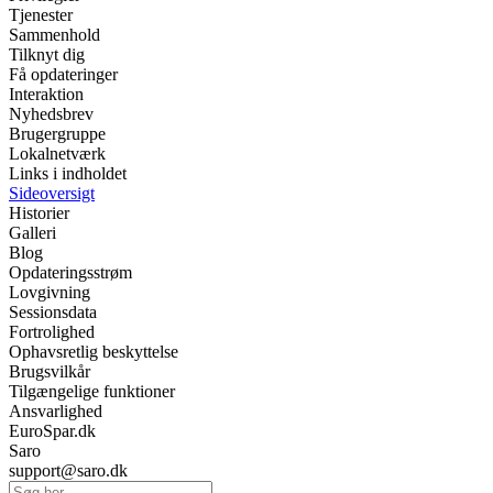
Tjenester
Sammenhold
Tilknyt dig
Få opdateringer
Interaktion
Nyhedsbrev
Brugergruppe
Lokalnetværk
Links i indholdet
Sideoversigt
Historier
Galleri
Blog
Opdateringsstrøm
Lovgivning
Sessionsdata
Fortrolighed
Ophavsretlig beskyttelse
Brugsvilkår
Tilgængelige funktioner
Ansvarlighed
EuroSpar.dk
Saro
support@saro.dk