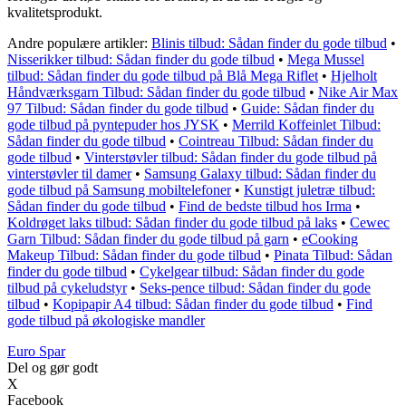
kvalitetsprodukt.
Andre populære artikler:
Blinis tilbud: Sådan finder du gode tilbud
•
Nisserikker tilbud: Sådan finder du gode tilbud
•
Mega Mussel
tilbud: Sådan finder du gode tilbud på Blå Mega Riflet
•
Hjelholt
Håndværksgarn Tilbud: Sådan finder du gode tilbud
•
Nike Air Max
97 Tilbud: Sådan finder du gode tilbud
•
Guide: Sådan finder du
gode tilbud på pyntepuder hos JYSK
•
Merrild Koffeinlet Tilbud:
Sådan finder du gode tilbud
•
Cointreau Tilbud: Sådan finder du
gode tilbud
•
Vinterstøvler tilbud: Sådan finder du gode tilbud på
vinterstøvler til damer
•
Samsung Galaxy tilbud: Sådan finder du
gode tilbud på Samsung mobiltelefoner
•
Kunstigt juletræ tilbud:
Sådan finder du gode tilbud
•
Find de bedste tilbud hos Irma
•
Koldrøget laks tilbud: Sådan finder du gode tilbud på laks
•
Cewec
Garn Tilbud: Sådan finder du gode tilbud på garn
•
eCooking
Makeup Tilbud: Sådan finder du gode tilbud
•
Pinata Tilbud: Sådan
finder du gode tilbud
•
Cykelgear tilbud: Sådan finder du gode
tilbud på cykeludstyr
•
Seks-pence tilbud: Sådan finder du gode
tilbud
•
Kopipapir A4 tilbud: Sådan finder du gode tilbud
•
Find
gode tilbud på økologiske mandler
Euro Spar
Del og gør godt
X
Facebook