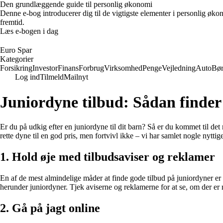
Den grundlæggende guide til personlig økonomi
Denne e-bog introducerer dig til de vigtigste elementer i personlig øko
fremtid.
Læs e-bogen i dag
Euro Spar
Kategorier
Forsikring
Investor
Finans
Forbrug
Virksomhed
Penge
Vejledning
Auto
Bø
Log ind
Tilmeld
Mailnyt
Juniordyne tilbud: Sådan finder
Er du på udkig efter en juniordyne til dit barn? Så er du kommet til det 
rette dyne til en god pris, men fortvivl ikke – vi har samlet nogle nyttige 
1. Hold øje med tilbudsaviser og reklamer
En af de mest almindelige måder at finde gode tilbud på juniordyner er
herunder juniordyner. Tjek aviserne og reklamerne for at se, om der er n
2. Gå på jagt online