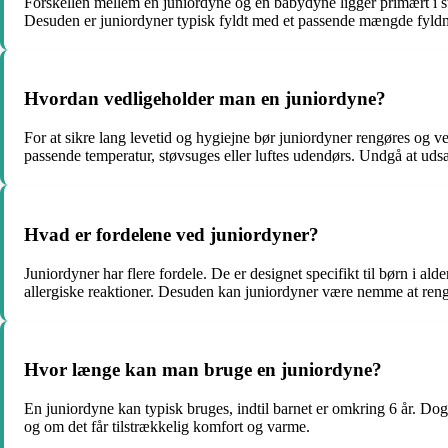
Forskellen mellem en juniordyne og en babydyne ligger primært i stø
Desuden er juniordyner typisk fyldt med et passende mængde fyldmate
Hvordan vedligeholder man en juniordyne?
For at sikre lang levetid og hygiejne bør juniordyner rengøres og v
passende temperatur, støvsuges eller luftes udendørs. Undgå at udsæt
Hvad er fordelene ved juniordyner?
Juniordyner har flere fordele. De er designet specifikt til børn i al
allergiske reaktioner. Desuden kan juniordyner være nemme at rengø
Hvor længe kan man bruge en juniordyne?
En juniordyne kan typisk bruges, indtil barnet er omkring 6 år. Dog 
og om det får tilstrækkelig komfort og varme.