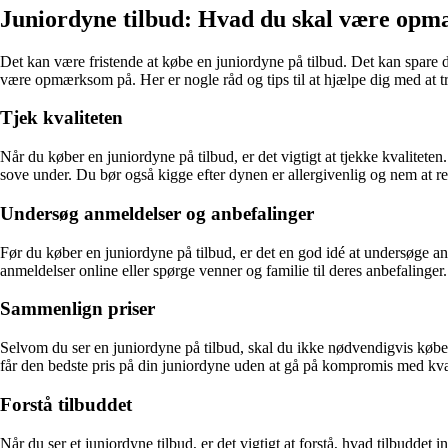
Juniordyne tilbud: Hvad du skal være opm
Det kan være fristende at købe en juniordyne på tilbud. Det kan spare di
være opmærksom på. Her er nogle råd og tips til at hjælpe dig med at tr
Tjek kvaliteten
Når du køber en juniordyne på tilbud, er det vigtigt at tjekke kvalitete
sove under. Du bør også kigge efter dynen er allergivenlig og nem at r
Undersøg anmeldelser og anbefalinger
Før du køber en juniordyne på tilbud, er det en god idé at undersøge a
anmeldelser online eller spørge venner og familie til deres anbefalinger.
Sammenlign priser
Selvom du ser en juniordyne på tilbud, skal du ikke nødvendigvis købe d
får den bedste pris på din juniordyne uden at gå på kompromis med kva
Forstå tilbuddet
Når du ser et juniordyne tilbud, er det vigtigt at forstå, hvad tilbuddet