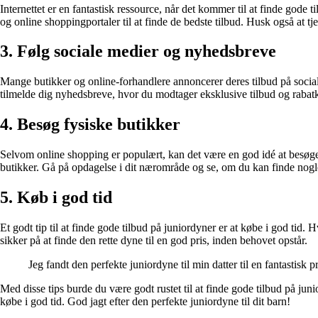
Internettet er en fantastisk ressource, når det kommer til at finde gode 
og online shoppingportaler til at finde de bedste tilbud. Husk også at tj
3. Følg sociale medier og nyhedsbreve
Mange butikker og online-forhandlere annoncerer deres tilbud på socia
tilmelde dig nyhedsbreve, hvor du modtager eksklusive tilbud og rabatk
4. Besøg fysiske butikker
Selvom online shopping er populært, kan det være en god idé at besøge f
butikker. Gå på opdagelse i dit nærområde og se, om du kan finde nogl
5. Køb i god tid
Et godt tip til at finde gode tilbud på juniordyner er at købe i god tid
sikker på at finde den rette dyne til en god pris, inden behovet opstår.
Jeg fandt den perfekte juniordyne til min datter til en fantastisk p
Med disse tips burde du være godt rustet til at finde gode tilbud på ju
købe i god tid. God jagt efter den perfekte juniordyne til dit barn!