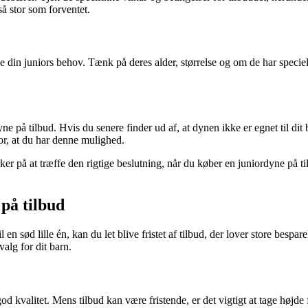
så stor som forventet.
je din juniors behov. Tænk på deres alder, størrelse og om de har speciel
 på tilbud. Hvis du senere finder ud af, at dynen ikke er egnet til dit bar
for, at du har denne mulighed.
er på at træffe den rigtige beslutning, når du køber en juniordyne på t
 på tilbud
 en sød lille én, kan du let blive fristet af tilbud, der lover store bespar
valg for dit barn.
d kvalitet. Mens tilbud kan være fristende, er det vigtigt at tage højde f