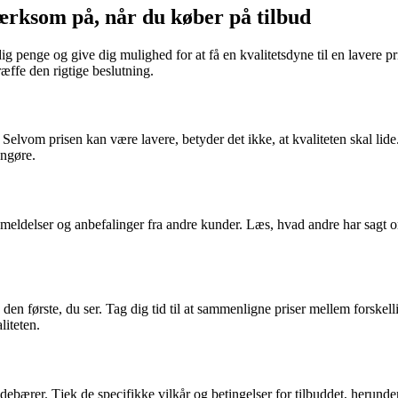
ærksom på, når du køber på tilbud
g penge og give dig mulighed for at få en kvalitetsdyne til en lavere pr
æffe den rigtige beslutning.
n. Selvom prisen kan være lavere, betyder det ikke, at kvaliteten skal li
engøre.
nmeldelser og anbefalinger fra andre kunder. Læs, hvad andre har sagt 
en første, du ser. Tag dig tid til at sammenligne priser mellem forskel
liteten.
 indebærer. Tjek de specifikke vilkår og betingelser for tilbuddet, herun