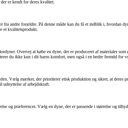
er er kendt for deres kvalitet.
r fra andre forældre. På denne måde kan du få et indblik i, hvordan dyn
e et kvalitetsprodukt.
niordyner. Overvej at købe en dyne, der er produceret af materialer som
sterer du ikke kun i dit barns komfort, men også i en bedre fremtid for v
den. Vælg mærker, der prioriterer etisk produktion og sikrer, at deres p
il udnyttelse af arbejdskraft.
relse og præferencer. Vælg en dyne, der er passende i størrelse og tilby