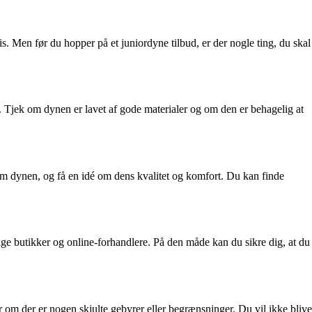
is. Men før du hopper på et juniordyne tilbud, er der nogle ting, du skal
de. Tjek om dynen er lavet af gode materialer og om den er behagelig at
om dynen, og få en idé om dens kvalitet og komfort. Du kan finde
lige butikker og online-forhandlere. På den måde kan du sikre dig, at du
der om der er nogen skjulte gebyrer eller begrænsninger. Du vil ikke blive