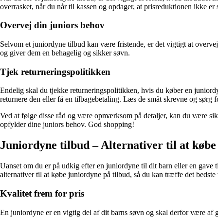
overrasket, når du når til kassen og opdager, at prisreduktionen ikke er 
Overvej din juniors behov
Selvom et juniordyne tilbud kan være fristende, er det vigtigt at overve
og giver dem en behagelig og sikker søvn.
Tjek returneringspolitikken
Endelig skal du tjekke returneringspolitikken, hvis du køber en juniordyne
returnere den eller få en tilbagebetaling. Læs de småt skrevne og sørg 
Ved at følge disse råd og være opmærksom på detaljer, kan du være sikk
opfylder dine juniors behov. God shopping!
Juniordyne tilbud – Alternativer til at købe
Uanset om du er på udkig efter en juniordyne til dit barn eller en gave til
alternativer til at købe juniordyne på tilbud, så du kan træffe det bedste 
Kvalitet frem for pris
En juniordyne er en vigtig del af dit barns søvn og skal derfor være af go