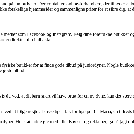
tilbud på juniordyner. Der er utallige online-forhandlere, der tilbyder e
ekke forskellige hjemmesider og sammenligne priser for at sikre dig, at d
le medier som Facebook og Instagram. Følg dine foretrukne butikker og
oder direkte i din indbakke.
ysiske butikker for at finde gode tilbud på juniordyner. Nogle butikker 
e gode tilbud.
. Hvis du ved, at dit barn snart vil have brug for en ny dyne, kan det væ
ris ved at følge nogle af disse tips. Tak for hjælpen! – Maria, en tilfred
niordyner. Husk at holde øje med tilbudsaviser og reklamer, gå på jagt o