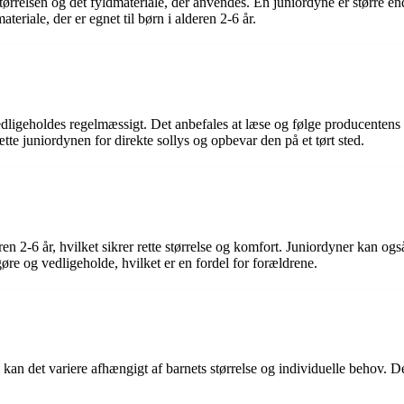
rrelsen og det fyldmateriale, der anvendes. En juniordyne er større end 
riale, der er egnet til børn i alderen 2-6 år.
edligeholdes regelmæssigt. Det anbefales at læse og følge producentens 
te juniordynen for direkte sollys og opbevar den på et tørt sted.
deren 2-6 år, hvilket sikrer rette størrelse og komfort. Juniordyner kan o
re og vedligeholde, hvilket er en fordel for forældrene.
kan det variere afhængigt af barnets størrelse og individuelle behov. Det