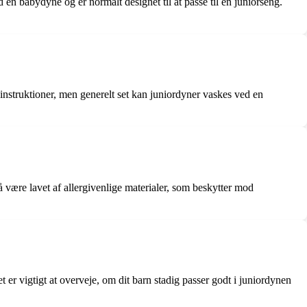
en babydyne og er normalt designet til at passe til en juniorseng.
instruktioner, men generelt set kan juniordyner vaskes ved en
gså være lavet af allergivenlige materialer, som beskytter mod
 er vigtigt at overveje, om dit barn stadig passer godt i juniordynen