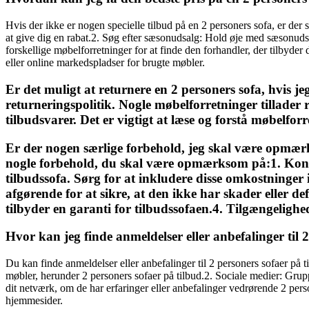
Hvis der ikke er nogen specielle tilbud på en 2 personers sofa, er der
at give dig en rabat.2. Søg efter sæsonudsalg: Hold øje med sæsonuds
forskellige møbelforretninger for at finde den forhandler, der tilbyde
eller online markedspladser for brugte møbler.
Er det muligt at returnere en 2 personers sofa, hvis 
returneringspolitik. Nogle møbelforretninger tillader 
tilbudsvarer. Det er vigtigt at læse og forstå møbelfor
Er der nogen særlige forbehold, jeg skal være opmærk
nogle forbehold, du skal være opmærksom på:1. Kontr
tilbudssofa. Sørg for at inkludere disse omkostninger i
afgørende for at sikre, at den ikke har skader eller d
tilbyder en garanti for tilbudssofaen.4. Tilgængelighed
Hvor kan jeg finde anmeldelser eller anbefalinger til 
Du kan finde anmeldelser eller anbefalinger til 2 personers sofaer på 
møbler, herunder 2 personers sofaer på tilbud.2. Sociale medier: Gruppe
dit netværk, om de har erfaringer eller anbefalinger vedrørende 2 per
hjemmesider.