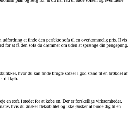
onomisk plan og sørg for, at du har råd til både sofaen og eventuelle
en udfordring at finde den perfekte sofa til en overkommelig pris. Hvis
lighed for at få den sofa du drømmer om uden at sprænge din pengepung.
tikker, hvor du kan finde brugte sofaer i god stand til en brøkdel af
er dit køb.
leje en sofa i stedet for at købe en. Der er forskellige virksomheder,
tiv, hvis du ønsker fleksibilitet og ikke ønsker at binde dig til en