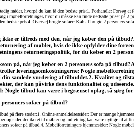
 stadig måder, hvorpå du kan få den bedste pris:1. Forhandle: Forsøg at f
alg i møbelforretninger, hvor du måske kan finde nedsatte priser på 2 
r den bedste pris.4. Overvej brugte sofaer: Køb af brugte 2 personers so
jeg ikke er tilfreds med den, når jeg køber den på tilb
returnering af møbler, hvis de ikke opfylder dine forven
retningens returneringspolitik, før du køber en 2 person
som på, når jeg køber en 2 personers sofa på tilbud?A.
oller leveringsomkostningerne: Nogle møbelforretning
 din samlede vurdering af tilbuddet.2. Kvalitet og tilst
efekter, der kan påvirke dens funktionalitet og udseend
: Nogle tilbud kan være i begrænset oplag, så sørg for a
2 personers sofaer på tilbud?
tilbud på flere steder:1. Online-anmeldelsessider: Der er mange hjemmes
r og sider dedikeret til møbler og indretning kan være nyttige til at fi
soners sofaer på tilbud.4. Møbelforretningers hjemmesider: Nogle møbelf