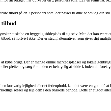
den for dit budget, når du køber en 2 personers sofa. Lav en realistisk øk
kte tilbud på en 2 personers sofa, der passer til dine behov og din stil.
 tilbud
er ønsker at skabe en hyggelig siddeplads til sig selv. Men det kan være 
 tilbud, så fortvivl ikke. Der er stadig alternativer, som giver dig mu
 at købe brugt. Der er mange online markedspladser og lokale genbrugsbu
ler pletter, og sørg for at den er behagelig at sidde i, inden du foretag
l en kortvarig lejlighed eller et ferieophold, kan det være en god idé at 
ellige sofaer og leje dem i den ønskede periode. Dette er et godt alterna