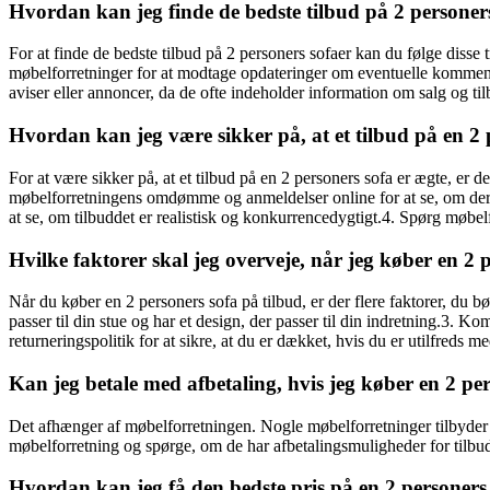
Hvordan kan jeg finde de bedste tilbud på 2 personer
For at finde de bedste tilbud på 2 personers sofaer kan du følge disse 
møbelforretninger for at modtage opdateringer om eventuelle kommende
aviser eller annoncer, da de ofte indeholder information om salg og ti
Hvordan kan jeg være sikker på, at et tilbud på en 2 
For at være sikker på, at et tilbud på en 2 personers sofa er ægte, er de
møbelforretningens omdømme og anmeldelser online for at se, om der e
at se, om tilbuddet er realistisk og konkurrencedygtigt.4. Spørg møbelfo
Hvilke faktorer skal jeg overveje, når jeg køber en 2 
Når du køber en 2 personers sofa på tilbud, er der flere faktorer, du bø
passer til din stue og har et design, der passer til din indretning.3. K
returneringspolitik for at sikre, at du er dækket, hvis du er utilfreds m
Kan jeg betale med afbetaling, hvis jeg køber en 2 pe
Det afhænger af møbelforretningen. Nogle møbelforretninger tilbyder a
møbelforretning og spørge, om de har afbetalingsmuligheder for tilbud
Hvordan kan jeg få den bedste pris på en 2 personers s