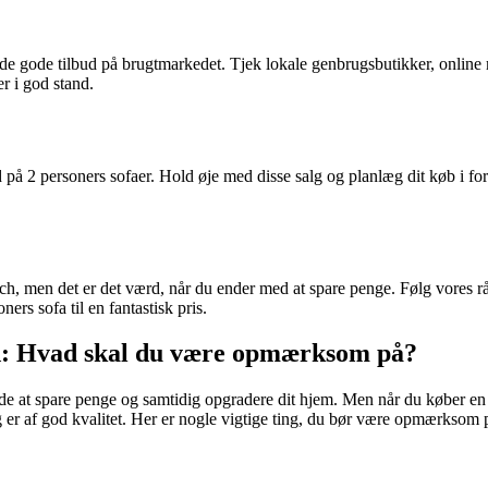
inde gode tilbud på brugtmarkedet. Tjek lokale genbrugsbutikker, onlin
er i god stand.
 2 personers sofaer. Hold øje med disse salg og planlæg dit køb i forh
rch, men det er det værd, når du ender med at spare penge. Følg vores r
ers sofa til en fantastisk pris.
bud: Hvad skal du være opmærksom på?
åde at spare penge og samtidig opgradere dit hjem. Men når du køber en 
og er af god kvalitet. Her er nogle vigtige ting, du bør være opmærksom 