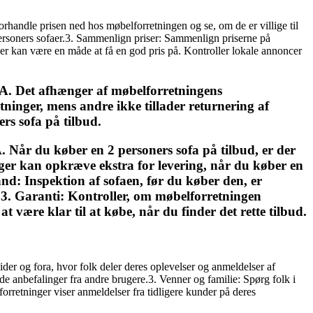
orhandle prisen ned hos møbelforretningen og se, om de er villige til
personers sofaer.3. Sammenlign priser: Sammenlign priserne på
faer kan være en måde at få en god pris på. Kontroller lokale annoncer
ud?A. Det afhænger af møbelforretningens
tninger, mens andre ikke tillader returnering af
ers sofa på tilbud.
 Når du køber en 2 personers sofa på tilbud, er der
er kan opkræve ekstra for levering, når du køber en
and: Inspektion af sofaen, før du køber den, er
e.3. Garanti: Kontroller, om møbelforretningen
t være klar til at købe, når du finder det rette tilbud.
ider og fora, hvor folk deler deres oplevelser og anmeldelser af
nde anbefalinger fra andre brugere.3. Venner og familie: Spørg folk i
orretninger viser anmeldelser fra tidligere kunder på deres