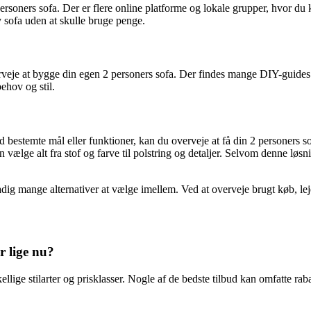
rsoners sofa. Der er flere online platforme og lokale grupper, hvor du ka
y sofa uden at skulle bruge penge.
veje at bygge din egen 2 personers sofa. Der findes mange DIY-guides p
behov og stil.
med bestemte mål eller funktioner, kan du overveje at få din 2 personers
ælge alt fra stof og farve til polstring og detaljer. Selvom denne løsn
stadig mange alternativer at vælge imellem. Ved at overveje brugt køb, l
r lige nu?
lige stilarter og prisklasser. Nogle af de bedste tilbud kan omfatte raba