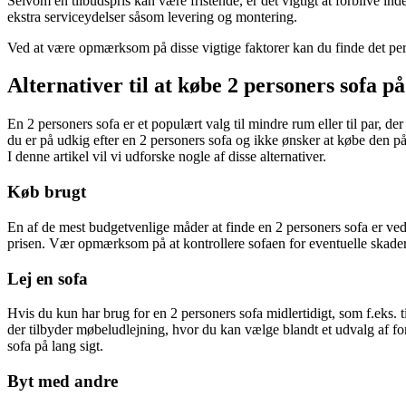
Selvom en tilbudspris kan være fristende, er det vigtigt at forblive in
ekstra serviceydelser såsom levering og montering.
Ved at være opmærksom på disse vigtige faktorer kan du finde det perfe
Alternativer til at købe 2 personers sofa på
En 2 personers sofa er et populært valg til mindre rum eller til par, d
du er på udkig efter en 2 personers sofa og ikke ønsker at købe den på
I denne artikel vil vi udforske nogle af disse alternativer.
Køb brugt
En af de mest budgetvenlige måder at finde en 2 personers sofa er ved
prisen. Vær opmærksom på at kontrollere sofaen for eventuelle skader el
Lej en sofa
Hvis du kun har brug for en 2 personers sofa midlertidigt, som f.eks. ti
der tilbyder møbeludlejning, hvor du kan vælge blandt et udvalg af forsk
sofa på lang sigt.
Byt med andre