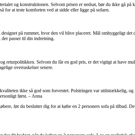
 ​​materialet og konstruktionen. Selvom prisen er nedsat, bør du ikke gå 
 for at teste komforten ved at sidde eller ligge på sofaen.
g designet på rummet, hvor den vil blive placeret. Mål omhyggeligt det d
der passer til din indretning.
og returpolitikken. Selvom du får en god pris, er det vigtigt at have muli
agelige overraskelser senere.
kvaliteten ikke så god som forventet. Polstringen var utilstrækkelig, og 
ersonligt først. – Anna
 købere, før du beslutter dig for at købe en 2 personers sofa på tilbud. D