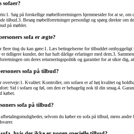
s sofaer?
trin:1. Søg på forskellige møbelforretningers hjemmesider for at se, om 
 tilbud.3. Besøg møbelforretninger personligt og spørg direkte om de h
lbud på møbler.
personers sofa er ægte?
r flere ting du kan gøre:1. Læs betingelserne for tilbuddet omhyggeligt for
r tidligere kunder, der har haft dårlige erfaringer med dem.3. Sammenl
rretningen om deres returneringspolitik og garantier for at sikre dig, at
personers sofa på tilbud?
r overveje:1. Kvalitet: Kontroller, om sofaen er af høj kvalitet og holdba
omfort: Sid i sofaen og føl, om den er behagelig nok til din smag.4. Gara
ed købet.
rsoners sofa på tilbud?
fbetalingsmuligheder, selvom du køber en sofa på tilbud, mens andre ku
svarer.
ofa, hvis der ikke er nogen specielle tilbud?