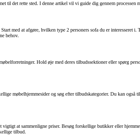
et til det rette sted. I denne artikel vil vi guide dig gennem processen m
. Start med at afgøre, hvilken type 2 personers sofa du er interesseret i. 
ine behov.
 møbelforretninger. Hold øje med deres tilbudssektioner eller spørg per
rskellige møbelhjemmesider og søg efter tilbudskategorier. Du kan også t
 det vigtigt at sammenligne priser. Besøg forskellige butikker eller hjem
ellige tilbud.