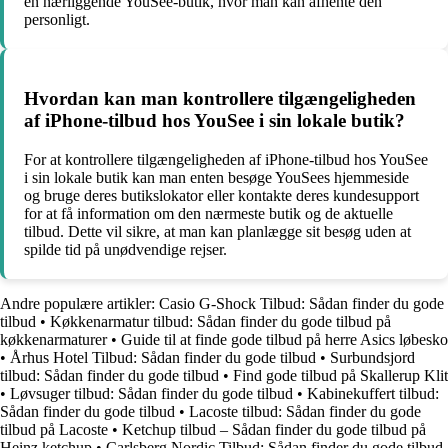
en nærliggende YouSee-butik, hvor man kan afhente den
personligt.
Hvordan kan man kontrollere tilgængeligheden
af iPhone-tilbud hos YouSee i sin lokale butik?
For at kontrollere tilgængeligheden af iPhone-tilbud hos YouSee
i sin lokale butik kan man enten besøge YouSees hjemmeside
og bruge deres butikslokator eller kontakte deres kundesupport
for at få information om den nærmeste butik og de aktuelle
tilbud. Dette vil sikre, at man kan planlægge sit besøg uden at
spilde tid på unødvendige rejser.
Andre populære artikler:
Casio G-Shock Tilbud: Sådan finder du gode
tilbud
•
Køkkenarmatur tilbud: Sådan finder du gode tilbud på
køkkenarmaturer
•
Guide til at finde gode tilbud på herre Asics løbesko
•
Århus Hotel Tilbud: Sådan finder du gode tilbud
•
Surbundsjord
tilbud: Sådan finder du gode tilbud
•
Find gode tilbud på Skallerup Klit
•
Løvsuger tilbud: Sådan finder du gode tilbud
•
Kabinekuffert tilbud:
Sådan finder du gode tilbud
•
Lacoste tilbud: Sådan finder du gode
tilbud på Lacoste
•
Ketchup tilbud – Sådan finder du gode tilbud på
Heinz ketchup
•
Carlsberg Nordic Tilbud: Sådan finder du gode tilbud