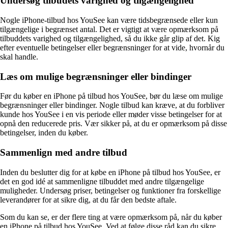
Undersøg tilbudets varighed og tilgængelighed
Nogle iPhone-tilbud hos YouSee kan være tidsbegrænsede eller kun
tilgængelige i begrænset antal. Det er vigtigt at være opmærksom på
tilbuddets varighed og tilgængelighed, så du ikke går glip af det. Kig
efter eventuelle betingelser eller begrænsninger for at vide, hvornår du
skal handle.
Læs om mulige begrænsninger eller bindinger
Før du køber en iPhone på tilbud hos YouSee, bør du læse om mulige
begrænsninger eller bindinger. Nogle tilbud kan kræve, at du forbliver
kunde hos YouSee i en vis periode eller møder visse betingelser for at
opnå den reducerede pris. Vær sikker på, at du er opmærksom på disse
betingelser, inden du køber.
Sammenlign med andre tilbud
Inden du beslutter dig for at købe en iPhone på tilbud hos YouSee, er
det en god idé at sammenligne tilbuddet med andre tilgængelige
muligheder. Undersøg priser, betingelser og funktioner fra forskellige
leverandører for at sikre dig, at du får den bedste aftale.
Som du kan se, er der flere ting at være opmærksom på, når du køber
en iPhone på tilbud hos YouSee. Ved at følge disse råd kan du sikre