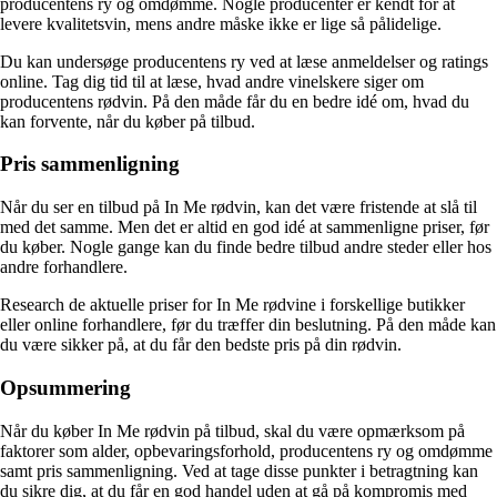
producentens ry og omdømme. Nogle producenter er kendt for at
levere kvalitetsvin, mens andre måske ikke er lige så pålidelige.
Du kan undersøge producentens ry ved at læse anmeldelser og ratings
online. Tag dig tid til at læse, hvad andre vinelskere siger om
producentens rødvin. På den måde får du en bedre idé om, hvad du
kan forvente, når du køber på tilbud.
Pris sammenligning
Når du ser en tilbud på In Me rødvin, kan det være fristende at slå til
med det samme. Men det er altid en god idé at sammenligne priser, før
du køber. Nogle gange kan du finde bedre tilbud andre steder eller hos
andre forhandlere.
Research de aktuelle priser for In Me rødvine i forskellige butikker
eller online forhandlere, før du træffer din beslutning. På den måde kan
du være sikker på, at du får den bedste pris på din rødvin.
Opsummering
Når du køber In Me rødvin på tilbud, skal du være opmærksom på
faktorer som alder, opbevaringsforhold, producentens ry og omdømme
samt pris sammenligning. Ved at tage disse punkter i betragtning kan
du sikre dig, at du får en god handel uden at gå på kompromis med