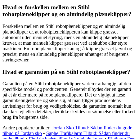
Hvad er forskellen mellem en Stihl
robotplæneklipper og en almindelig plæneklipper?
Forskellen mellem en Stihl robotplæneklipper og en almindelig
plæneklipper er, at robotplæneklipperen kan klippe græsset
autonomt uden manuel styring, mens en almindelig plæneklipper
kræver, at man manuelt klipper græsset ved at skubbe eller styre
maskinen. En robotplæneklipper kan også klippe græsset jævnt og
præcist, mens en almindelig plæneklipper afhænger af brugerens
styringsevner.
Hvad er garantien på en Stihl robotplæneklipper?
Garantien på en Stihl robotplæneklipper varierer afhængigt af den
specifikke model og producenten. Generelt tilbydes der en garanti
på et år eller mere på robotplæneklippere. Det er vigtigt at læse
garantibetingelserne og sikre sig, at man følger producentens
anvisninger for brug og vedligeholdelse, da garantien normalt kun
dækker fejl eller defekter, der ikke skyldes forsømmelse eller forkert
brug fra brugerens side.
Andre populære artikler:
Jordan Sko Tilbud: Sådan finder du gode
tilbud på Jordan sko
•
Saphe Trafikalarm Tilbud: Sådan finder du
gode tilbud
•
Find de bedste tilbud på globale knive
•
Biotherm Deo