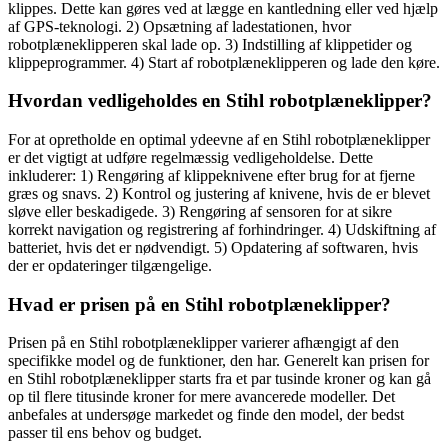
klippes. Dette kan gøres ved at lægge en kantledning eller ved hjælp
af GPS-teknologi. 2) Opsætning af ladestationen, hvor
robotplæneklipperen skal lade op. 3) Indstilling af klippetider og
klippeprogrammer. 4) Start af robotplæneklipperen og lade den køre.
Hvordan vedligeholdes en Stihl robotplæneklipper?
For at opretholde en optimal ydeevne af en Stihl robotplæneklipper
er det vigtigt at udføre regelmæssig vedligeholdelse. Dette
inkluderer: 1) Rengøring af klippeknivene efter brug for at fjerne
græs og snavs. 2) Kontrol og justering af knivene, hvis de er blevet
sløve eller beskadigede. 3) Rengøring af sensoren for at sikre
korrekt navigation og registrering af forhindringer. 4) Udskiftning af
batteriet, hvis det er nødvendigt. 5) Opdatering af softwaren, hvis
der er opdateringer tilgængelige.
Hvad er prisen på en Stihl robotplæneklipper?
Prisen på en Stihl robotplæneklipper varierer afhængigt af den
specifikke model og de funktioner, den har. Generelt kan prisen for
en Stihl robotplæneklipper starts fra et par tusinde kroner og kan gå
op til flere titusinde kroner for mere avancerede modeller. Det
anbefales at undersøge markedet og finde den model, der bedst
passer til ens behov og budget.