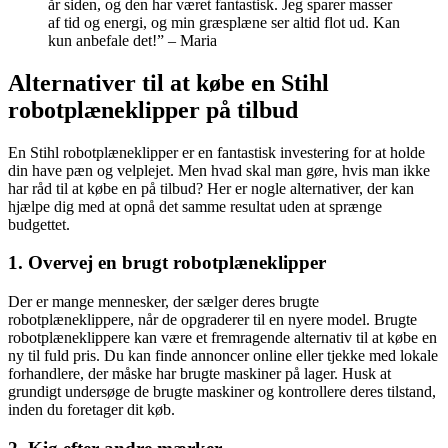
år siden, og den har været fantastisk. Jeg sparer masser
af tid og energi, og min græsplæne ser altid flot ud. Kan
kun anbefale det!” – Maria
Alternativer til at købe en Stihl
robotplæneklipper på tilbud
En Stihl robotplæneklipper er en fantastisk investering for at holde
din have pæn og velplejet. Men hvad skal man gøre, hvis man ikke
har råd til at købe en på tilbud? Her er nogle alternativer, der kan
hjælpe dig med at opnå det samme resultat uden at sprænge
budgettet.
1. Overvej en brugt robotplæneklipper
Der er mange mennesker, der sælger deres brugte
robotplæneklippere, når de opgraderer til en nyere model. Brugte
robotplæneklippere kan være et fremragende alternativ til at købe en
ny til fuld pris. Du kan finde annoncer online eller tjekke med lokale
forhandlere, der måske har brugte maskiner på lager. Husk at
grundigt undersøge de brugte maskiner og kontrollere deres tilstand,
inden du foretager dit køb.