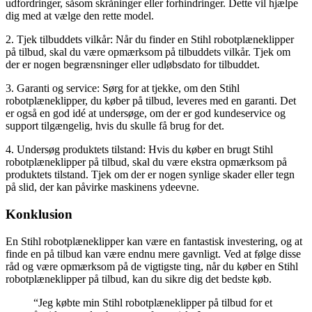
udfordringer, såsom skråninger eller forhindringer. Dette vil hjælpe
dig med at vælge den rette model.
2. Tjek tilbuddets vilkår: Når du finder en Stihl robotplæneklipper
på tilbud, skal du være opmærksom på tilbuddets vilkår. Tjek om
der er nogen begrænsninger eller udløbsdato for tilbuddet.
3. Garanti og service: Sørg for at tjekke, om den Stihl
robotplæneklipper, du køber på tilbud, leveres med en garanti. Det
er også en god idé at undersøge, om der er god kundeservice og
support tilgængelig, hvis du skulle få brug for det.
4. Undersøg produktets tilstand: Hvis du køber en brugt Stihl
robotplæneklipper på tilbud, skal du være ekstra opmærksom på
produktets tilstand. Tjek om der er nogen synlige skader eller tegn
på slid, der kan påvirke maskinens ydeevne.
Konklusion
En Stihl robotplæneklipper kan være en fantastisk investering, og at
finde en på tilbud kan være endnu mere gavnligt. Ved at følge disse
råd og være opmærksom på de vigtigste ting, når du køber en Stihl
robotplæneklipper på tilbud, kan du sikre dig det bedste køb.
“Jeg købte min Stihl robotplæneklipper på tilbud for et