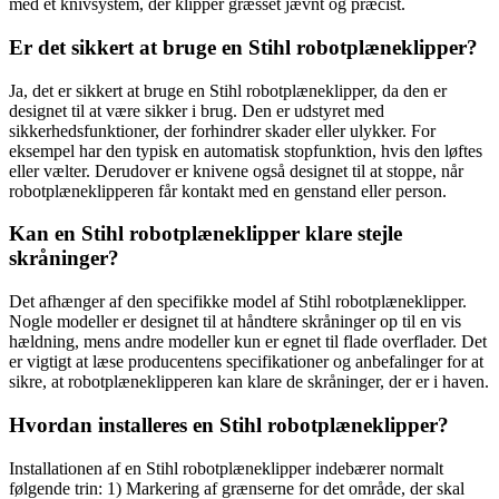
med et knivsystem, der klipper græsset jævnt og præcist.
Er det sikkert at bruge en Stihl robotplæneklipper?
Ja, det er sikkert at bruge en Stihl robotplæneklipper, da den er
designet til at være sikker i brug. Den er udstyret med
sikkerhedsfunktioner, der forhindrer skader eller ulykker. For
eksempel har den typisk en automatisk stopfunktion, hvis den løftes
eller vælter. Derudover er knivene også designet til at stoppe, når
robotplæneklipperen får kontakt med en genstand eller person.
Kan en Stihl robotplæneklipper klare stejle
skråninger?
Det afhænger af den specifikke model af Stihl robotplæneklipper.
Nogle modeller er designet til at håndtere skråninger op til en vis
hældning, mens andre modeller kun er egnet til flade overflader. Det
er vigtigt at læse producentens specifikationer og anbefalinger for at
sikre, at robotplæneklipperen kan klare de skråninger, der er i haven.
Hvordan installeres en Stihl robotplæneklipper?
Installationen af en Stihl robotplæneklipper indebærer normalt
følgende trin: 1) Markering af grænserne for det område, der skal