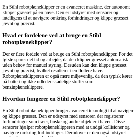
En Stihl robotplæneklipper er en avanceret maskine, der autonomt
klipper græsset på en have. Den er udstyret med sensorer og
intelligens til at navigere omkring forhindringer og klippe græsset
jævnt og præcist.
Hvad er fordelene ved at bruge en Stihl
robotplæneklipper?
Der er flere fordele ved at bruge en Stihl robotplæneklipper. For det
første sparer det tid og arbejde, da den klipper græsset automatisk
uden behov for manuel styring. Desuden kan den klippe græsset
jævnt og præcist, hvilket resulterer i en flottere have.
Robotplæneklipperen er også mere miljøvenlig, da den typisk kører
på batteri og ikke udleder skadelige stoffer som
benzinplæneklippere.
Hvordan fungerer en Stihl robotplæneklipper?
En Stihl robotplæneklipper bruger avanceret teknologi til at navigere
og klippe græsset. Den er udstyret med sensorer, der registrerer
forhindringer som træer, buske og andre objekter i haven. Disse
sensorer hjælper robotplæneklipperen med at undgå kollisioner og
navigere omkring forhindringer. Derudover er den også udstyret