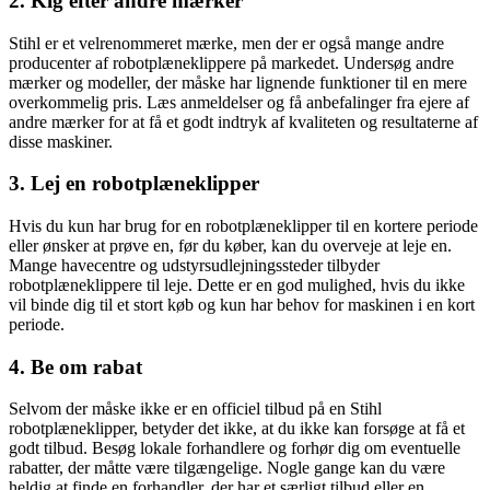
2. Kig efter andre mærker
Stihl er et velrenommeret mærke, men der er også mange andre
producenter af robotplæneklippere på markedet. Undersøg andre
mærker og modeller, der måske har lignende funktioner til en mere
overkommelig pris. Læs anmeldelser og få anbefalinger fra ejere af
andre mærker for at få et godt indtryk af kvaliteten og resultaterne af
disse maskiner.
3. Lej en robotplæneklipper
Hvis du kun har brug for en robotplæneklipper til en kortere periode
eller ønsker at prøve en, før du køber, kan du overveje at leje en.
Mange havecentre og udstyrsudlejningssteder tilbyder
robotplæneklippere til leje. Dette er en god mulighed, hvis du ikke
vil binde dig til et stort køb og kun har behov for maskinen i en kort
periode.
4. Be om rabat
Selvom der måske ikke er en officiel tilbud på en Stihl
robotplæneklipper, betyder det ikke, at du ikke kan forsøge at få et
godt tilbud. Besøg lokale forhandlere og forhør dig om eventuelle
rabatter, der måtte være tilgængelige. Nogle gange kan du være
heldig at finde en forhandler, der har et særligt tilbud eller en