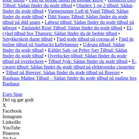
Tilbud: Sådan finder du gode tilbud
•
Olaplex 1 og 2 tilbud: Sådan
finder du gode tilbud
•
Varmepumpe Luft til Vand Tilbud: Sådan
finder du gode tilbud
•
Dild Snaps Tilbud: Sådan finder du gode
tilbud på dild snaps
•
Løbeur tilbud: Sådan finder du gode tilbud på
løbeure
•
Zinfandel Rosé Tilbud: Sådan finder du gode tilbud
•
El-
cykel tilbud hos Thansen: Sådan finder du de bedste tilbud
•
Smykkeskrin dame tilbud
•
Find gode tilbud på corona øl
•
Find de
bedste tilbud på Starbucks kaffebønner
•
Udespa tilbud: Sådan
finder du gode tilbud
•
Kähler Salt- og Peber Sæt Tilbud: Sådan
finder du gode tilbud
•
Overlocker tilbud: Sådan finder du gode
tilbud på overlockere
•
Tilbud Jysk: Sådan finder du gode tilbud
•
E-
cigaret tilbud: Sådan finder du gode tilbud på elektroniske cigaretter
•
Tilbud på Breezer: Sådan finder du gode tilbud på Breezer
•
Bauhaus Maling Tilbud – Sådan finder du gode tilbud på maling hos
Bauhaus
Euro Spar
Del og gør godt
X
Facebook
Instagram
LinkedIn
YouTube
Pinterest
TikTok