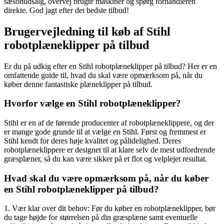
sæsonudsalg, overvej brugte maskiner og spørg forhandleren
direkte. God jagt efter det bedste tilbud!
Brugervejledning til køb af Stihl
robotplæneklipper på tilbud
Er du på udkig efter en Stihl robotplæneklipper på tilbud? Her er en
omfattende guide til, hvad du skal være opmærksom på, når du
køber denne fantastiske plæneklipper på tilbud.
Hvorfor vælge en Stihl robotplæneklipper?
Stihl er en af de førende producenter af robotplæneklippere, og der
er mange gode grunde til at vælge en Stihl. Først og fremmest er
Stihl kendt for deres høje kvalitet og pålidelighed. Deres
robotplæneklippere er designet til at klare selv de mest udfordrende
græsplæner, så du kan være sikker på et flot og velplejet resultat.
Hvad skal du være opmærksom på, når du køber
en Stihl robotplæneklipper på tilbud?
1. Vær klar over dit behov: Før du køber en robotplæneklipper, bør
du tage højde for størrelsen på din græsplæne samt eventuelle