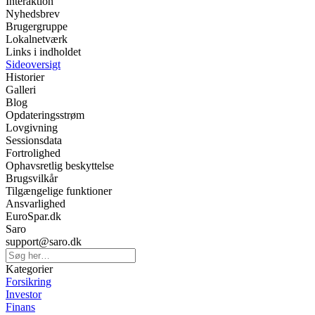
Interaktion
Nyhedsbrev
Brugergruppe
Lokalnetværk
Links i indholdet
Sideoversigt
Historier
Galleri
Blog
Opdateringsstrøm
Lovgivning
Sessionsdata
Fortrolighed
Ophavsretlig beskyttelse
Brugsvilkår
Tilgængelige funktioner
Ansvarlighed
EuroSpar.dk
Saro
support@saro.dk
Kategorier
Forsikring
Investor
Finans