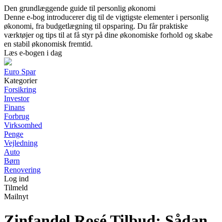
Den grundlæggende guide til personlig økonomi
Denne e-bog introducerer dig til de vigtigste elementer i personlig
økonomi, fra budgetlægning til opsparing. Du får praktiske
værktøjer og tips til at få styr på dine økonomiske forhold og skabe
en stabil økonomisk fremtid.
Læs e-bogen i dag
Euro Spar
Kategorier
Forsikring
Investor
Finans
Forbrug
Virksomhed
Penge
Vejledning
Auto
Børn
Renovering
Log ind
Tilmeld
Mailnyt
Zinfandel Rosé Tilbud: Sådan