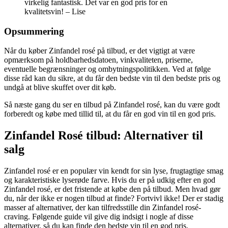
virkelig fantastisk. Det var en god pris for en
kvalitetsvin! – Lise
Opsummering
Når du køber Zinfandel rosé på tilbud, er det vigtigt at være
opmærksom på holdbarhedsdatoen, vinkvaliteten, priserne,
eventuelle begrænsninger og ombytningspolitikken. Ved at følge
disse råd kan du sikre, at du får den bedste vin til den bedste pris og
undgå at blive skuffet over dit køb.
Så næste gang du ser en tilbud på Zinfandel rosé, kan du være godt
forberedt og købe med tillid til, at du får en god vin til en god pris.
Zinfandel Rosé tilbud: Alternativer til
salg
Zinfandel rosé er en populær vin kendt for sin lyse, frugtagtige smag
og karakteristiske lyserøde farve. Hvis du er på udkig efter en god
Zinfandel rosé, er det fristende at købe den på tilbud. Men hvad gør
du, når der ikke er nogen tilbud at finde? Fortvivl ikke! Der er stadig
masser af alternativer, der kan tilfredsstille din Zinfandel rosé-
craving. Følgende guide vil give dig indsigt i nogle af disse
alternativer, så du kan finde den bedste vin til en god pris.