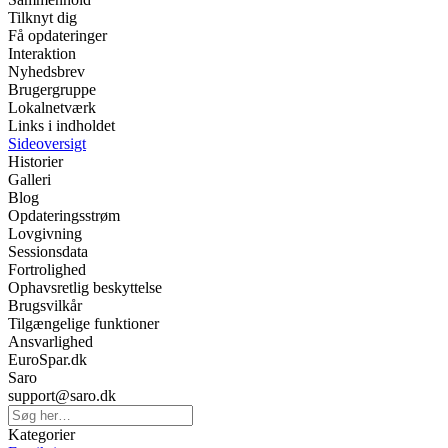
Tilknyt dig
Få opdateringer
Interaktion
Nyhedsbrev
Brugergruppe
Lokalnetværk
Links i indholdet
Sideoversigt
Historier
Galleri
Blog
Opdateringsstrøm
Lovgivning
Sessionsdata
Fortrolighed
Ophavsretlig beskyttelse
Brugsvilkår
Tilgængelige funktioner
Ansvarlighed
EuroSpar.dk
Saro
support@saro.dk
Kategorier