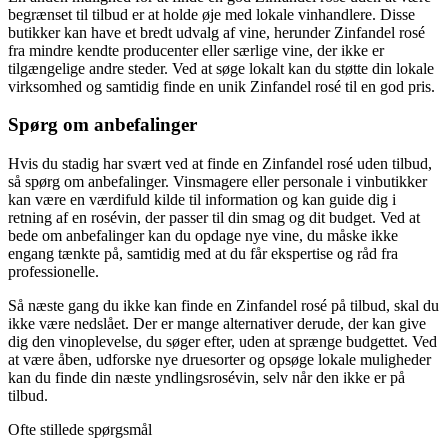
begrænset til tilbud er at holde øje med lokale vinhandlere. Disse
butikker kan have et bredt udvalg af vine, herunder Zinfandel rosé
fra mindre kendte producenter eller særlige vine, der ikke er
tilgængelige andre steder. Ved at søge lokalt kan du støtte din lokale
virksomhed og samtidig finde en unik Zinfandel rosé til en god pris.
Spørg om anbefalinger
Hvis du stadig har svært ved at finde en Zinfandel rosé uden tilbud,
så spørg om anbefalinger. Vinsmagere eller personale i vinbutikker
kan være en værdifuld kilde til information og kan guide dig i
retning af en rosévin, der passer til din smag og dit budget. Ved at
bede om anbefalinger kan du opdage nye vine, du måske ikke
engang tænkte på, samtidig med at du får ekspertise og råd fra
professionelle.
Så næste gang du ikke kan finde en Zinfandel rosé på tilbud, skal du
ikke være nedslået. Der er mange alternativer derude, der kan give
dig den vinoplevelse, du søger efter, uden at sprænge budgettet. Ved
at være åben, udforske nye druesorter og opsøge lokale muligheder
kan du finde din næste yndlingsrosévin, selv når den ikke er på
tilbud.
Ofte stillede spørgsmål