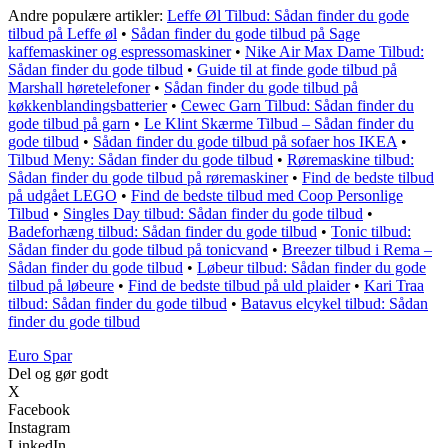
Andre populære artikler:
Leffe Øl Tilbud: Sådan finder du gode
tilbud på Leffe øl
•
Sådan finder du gode tilbud på Sage
kaffemaskiner og espressomaskiner
•
Nike Air Max Dame Tilbud:
Sådan finder du gode tilbud
•
Guide til at finde gode tilbud på
Marshall høretelefoner
•
Sådan finder du gode tilbud på
køkkenblandingsbatterier
•
Cewec Garn Tilbud: Sådan finder du
gode tilbud på garn
•
Le Klint Skærme Tilbud – Sådan finder du
gode tilbud
•
Sådan finder du gode tilbud på sofaer hos IKEA
•
Tilbud Meny: Sådan finder du gode tilbud
•
Røremaskine tilbud:
Sådan finder du gode tilbud på røremaskiner
•
Find de bedste tilbud
på udgået LEGO
•
Find de bedste tilbud med Coop Personlige
Tilbud
•
Singles Day tilbud: Sådan finder du gode tilbud
•
Badeforhæng tilbud: Sådan finder du gode tilbud
•
Tonic tilbud:
Sådan finder du gode tilbud på tonicvand
•
Breezer tilbud i Rema –
Sådan finder du gode tilbud
•
Løbeur tilbud: Sådan finder du gode
tilbud på løbeure
•
Find de bedste tilbud på uld plaider
•
Kari Traa
tilbud: Sådan finder du gode tilbud
•
Batavus elcykel tilbud: Sådan
finder du gode tilbud
Euro Spar
Del og gør godt
X
Facebook
Instagram
LinkedIn