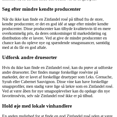
Søg efter mindre kendte producenter
Når du ikke kan finde en Zinfandel rosé på tilbud fra de store,
kendte producenter, er det en god idé at søge efter mindre kendte
producenter. Disse producenter kan tilbyde kvalitetsvin til en mere
overkommelig pris, da deres omkostninger til markedsføring og
distribution ofte er lavere. Ved at give de mindre producenter en
chance kan du opleve nye og spændende smagsnuancer, samtidig
med at du får en god aftale.
Udforsk andre druesorter
Hvis du ikke kan finde en Zinfandel rosé, kan du prøve at udforske
andre druesorter. Der findes mange forskellige rosévine på
markedet, der er lavet af forskellige druetyper som f.eks. Grenache,
Syrah eller Cabernet Sauvignon. Disse vine kan have forskellige
smagsprofiler, men stadig være lige så lækre som en Zinfandel rosé.
Ved at være åben for nye smagsoplevelser kan du opdage din nye
favoritrosévin, selv når Zinfandel rosé ikke er på tilbud.
Hold øje med lokale vinhandlere
En anden mulighed for at finde en god Zinfandel rosé uden at være