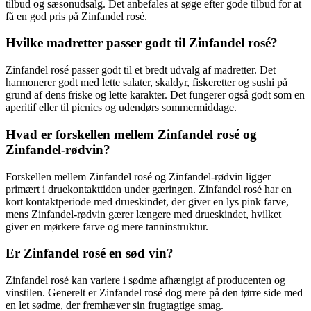
tilbud og sæsonudsalg. Det anbefales at søge efter gode tilbud for at
få en god pris på Zinfandel rosé.
Hvilke madretter passer godt til Zinfandel rosé?
Zinfandel rosé passer godt til et bredt udvalg af madretter. Det
harmonerer godt med lette salater, skaldyr, fiskeretter og sushi på
grund af dens friske og lette karakter. Det fungerer også godt som en
aperitif eller til picnics og udendørs sommermiddage.
Hvad er forskellen mellem Zinfandel rosé og
Zinfandel-rødvin?
Forskellen mellem Zinfandel rosé og Zinfandel-rødvin ligger
primært i druekontakttiden under gæringen. Zinfandel rosé har en
kort kontaktperiode med drueskindet, der giver en lys pink farve,
mens Zinfandel-rødvin gærer længere med drueskindet, hvilket
giver en mørkere farve og mere tanninstruktur.
Er Zinfandel rosé en sød vin?
Zinfandel rosé kan variere i sødme afhængigt af producenten og
vinstilen. Generelt er Zinfandel rosé dog mere på den tørre side med
en let sødme, der fremhæver sin frugtagtige smag.