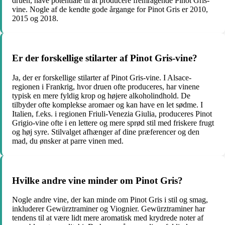
druen, have potentiale til at producere fremragende Pinot Gris-
vine. Nogle af de kendte gode årgange for Pinot Gris er 2010,
2015 og 2018.
Er der forskellige stilarter af Pinot Gris-vine?
Ja, der er forskellige stilarter af Pinot Gris-vine. I Alsace-
regionen i Frankrig, hvor druen ofte produceres, har vinene
typisk en mere fyldig krop og højere alkoholindhold. De
tilbyder ofte komplekse aromaer og kan have en let sødme. I
Italien, f.eks. i regionen Friuli-Venezia Giulia, produceres Pinot
Grigio-vine ofte i en lettere og mere sprød stil med friskere frugt
og høj syre. Stilvalget afhænger af dine præferencer og den
mad, du ønsker at parre vinen med.
Hvilke andre vine minder om Pinot Gris?
Nogle andre vine, der kan minde om Pinot Gris i stil og smag,
inkluderer Gewürztraminer og Viognier. Gewürztraminer har
tendens til at være lidt mere aromatisk med krydrede noter af