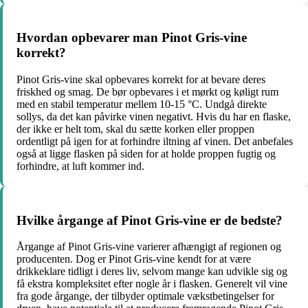
Hvordan opbevarer man Pinot Gris-vine
korrekt?
Pinot Gris-vine skal opbevares korrekt for at bevare deres
friskhed og smag. De bør opbevares i et mørkt og køligt rum
med en stabil temperatur mellem 10-15 °C. Undgå direkte
sollys, da det kan påvirke vinen negativt. Hvis du har en flaske,
der ikke er helt tom, skal du sætte korken eller proppen
ordentligt på igen for at forhindre iltning af vinen. Det anbefales
også at ligge flasken på siden for at holde proppen fugtig og
forhindre, at luft kommer ind.
Hvilke årgange af Pinot Gris-vine er de bedste?
Årgange af Pinot Gris-vine varierer afhængigt af regionen og
producenten. Dog er Pinot Gris-vine kendt for at være
drikkeklare tidligt i deres liv, selvom mange kan udvikle sig og
få ekstra kompleksitet efter nogle år i flasken. Generelt vil vine
fra gode årgange, der tilbyder optimale vækstbetingelser for