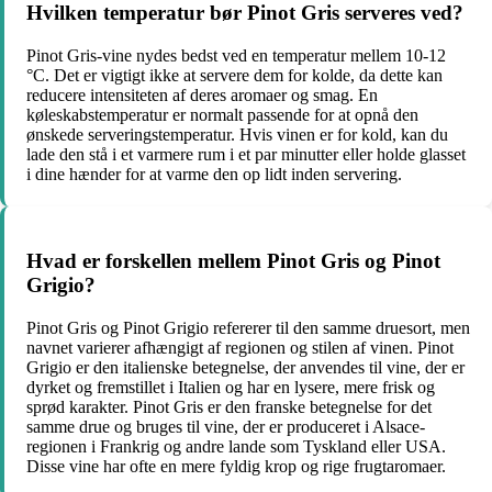
Hvilken temperatur bør Pinot Gris serveres ved?
Pinot Gris-vine nydes bedst ved en temperatur mellem 10-12
°C. Det er vigtigt ikke at servere dem for kolde, da dette kan
reducere intensiteten af deres aromaer og smag. En
køleskabstemperatur er normalt passende for at opnå den
ønskede serveringstemperatur. Hvis vinen er for kold, kan du
lade den stå i et varmere rum i et par minutter eller holde glasset
i dine hænder for at varme den op lidt inden servering.
Hvad er forskellen mellem Pinot Gris og Pinot
Grigio?
Pinot Gris og Pinot Grigio refererer til den samme druesort, men
navnet varierer afhængigt af regionen og stilen af vinen. Pinot
Grigio er den italienske betegnelse, der anvendes til vine, der er
dyrket og fremstillet i Italien og har en lysere, mere frisk og
sprød karakter. Pinot Gris er den franske betegnelse for det
samme drue og bruges til vine, der er produceret i Alsace-
regionen i Frankrig og andre lande som Tyskland eller USA.
Disse vine har ofte en mere fyldig krop og rige frugtaromaer.