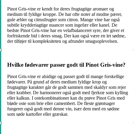
Pinot Gris-vine er kendt for deres frugtagtige aromaer og
medium til fyldige kroppe. De har ofte noter af modne pærer,
gule æbler og citrusfrugter som citron. Mange vine har også
subtile krydderiagtige nuancer som ingefær eller kanel. De
bedste Pinot Gris-vine har en velafbalanceret syre, der giver et
forfriskende bid i deres smag. Der kan også være en let sødme,
der tilføjer til kompleksiteten og afrunder smagsoplevelsen.
Hvilke fødevarer passer godt til Pinot Gris-vine?
Pinot Gris-vine er alsidige og passer godt til mange forskellige
fødevarer. På grund af deres medium fyldige krop og
frugtagtige karakter går de godt sammen med skaldyr som rejer
eller krabber. De harmonerer også godt med fjerkræ som kylling
eller kalkun. I ostekombinationer kan du prøve Pinot Gris med
bløde oste som brie eller camembert. De fleste grøntsager
fungerer også godt med denne vin, især dem med en sødme
som søde kartofler eller græskar.