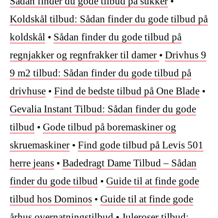
Sådan finder du gode tilbud på sukker
•
Koldskål tilbud: Sådan finder du gode tilbud på
koldskål
•
Sådan finder du gode tilbud på
regnjakker og regnfrakker til damer
•
Drivhus 9
9 m2 tilbud: Sådan finder du gode tilbud på
drivhuse
•
Find de bedste tilbud på One Blade
•
Gevalia Instant Tilbud: Sådan finder du gode
tilbud
•
Gode tilbud på boremaskiner og
skruemaskiner
•
Find gode tilbud på Levis 501
herre jeans
•
Badedragt Dame Tilbud – Sådan
finder du gode tilbud
•
Guide til at finde gode
tilbud hos Dominos
•
Guide til at finde gode
århus overnatningstilbud
•
Juleroser tilbud: