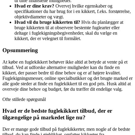
til dine finansielle muligheder.
Hvad er dine krav?
Overvej hvilke egenskaber og
specifikationer du har brug for i en kikkert, f.eks. forstørrelse,
objektivdiameter og vægt.
Hvad vil du bruge kikkerten til?
Hvis du planlægger at
bruge kikkerten til at observere bestemte fuglearter eller
deltage i fuglekigningsbegivenheder, skal du vælge en
kikkert, der er velegnet til formålet.
Opsummering
At købe en fuglekikkert behøver ikke altid at betyde at vente på et
tilbud. Ved at udforske alternative muligheder kan du finde en
kikkert, der passer bedre til dine behov og er af højere kvalitet.
Fuglekigningsmesser, online specialbutikker og det brugte marked er
alle gode steder at finde en fuglekikkert til en god pris. Husk altid at
overveje dine behov og budget, før du træffer dit endelige valg.
Ofte stillede spørgsmål
Hvad er de bedste fuglekikkert tilbud, der er
tilgængelige på markedet lige nu?
Der er mange gode tilbud på fuglekikkerter, men nogle af de bedste
tilbud, du kan finde i øjeblikket, omfatter kikkerter fra