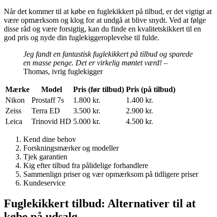
Når det kommer til at købe en fuglekikkert på tilbud, er det vigtigt at
være opmærksom og klog for at undgå at blive snydt. Ved at følge
disse råd og være forsigtig, kan du finde en kvalitetskikkert til en
god pris og nyde din fuglekiggeroplevelse til fulde.
Jeg fandt en fantastisk fuglekikkert på tilbud og sparede
en masse penge. Det er virkelig møntet værd!
–
Thomas, ivrig fuglekigger
Mærke
Model
Pris (før tilbud)
Pris (på tilbud)
Nikon
Prostaff 7s
1.800 kr.
1.400 kr.
Zeiss
Terra ED
3.500 kr.
2.900 kr.
Leica
Trinovid HD
5.000 kr.
4.500 kr.
Kend dine behov
Forskningsmærker og modeller
Tjek garantien
Kig efter tilbud fra pålidelige forhandlere
Sammenlign priser og vær opmærksom på tidligere priser
Kundeservice
Fuglekikkert tilbud: Alternativer til at
købe på udsalg