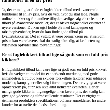
funktioner til en lav pris?
Ja, det er muligt at finde et fuglekikkert tilbud med avancerede
funktioner til en lav pris, hvis du ved, hvor du skal lede. Nogle
online butikker og forhandlere tilbyder særlige salg eller clearance-
tilbud på avancerede modeller, der er blevet udgået eller erstattet af
nyere versioner. Du kan også holde øje med kampagner og
rabatbegivenheder, hvor du kan finde gode tilbud på
kvalitetskikkerter. Det er vigtigt at være opmærksom på, at selvom
prisen kan være lavere, skal du stadig sikre dig, at kvaliteten og
ydeevnen opfylder dine forventninger.
Er et fuglekikkert tilbud lige så godt som en fuld pris
kikkert?
Et fuglekikkert tilbud kan være lige så godt som en fuld pris kikkert,
hvis du vælger en model fra et anerkendt mærke og med gode
anmeldelser. Et tilbud kan skyldes forskellige faktorer som udgåede
modeller, kampagner eller salg i forretningen. Det er vigtigt at være
opmærksom på, at prisen ikke altid indikerer kvaliteten. Der er
mange gode kikkerter tilgængelige til en lavere pris, der stadig kan
give god ydeevne og tilfredsstillende resultater. Det er vigtigt at
gennemgå produktets specifikationer og læse anmeldelser fra andre
kunder for at træffe den bedste beslutning.