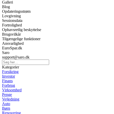
Galleri
Blog
Opdateringsstrøm
Lovgivning
Sessionsdata
Fortrolighed
Ophavsretlig beskyttelse
Brugsvilkår
Tilgængelige funktioner
Ansvarlighed
EuroSpar.dk
Saro
support@saro.dk
Kategorier
Forsikring
Investor
Finans
Forbrug
Virksomhed
Penge
Vejledning
Auto
Børn
Renovering