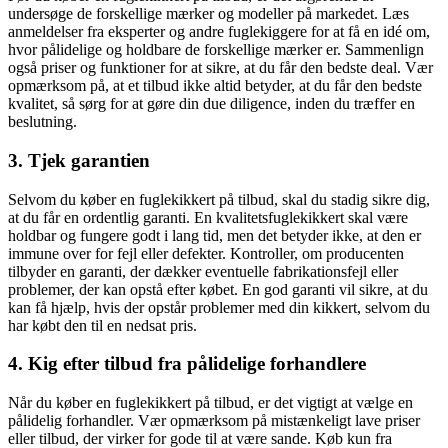
undersøge de forskellige mærker og modeller på markedet. Læs
anmeldelser fra eksperter og andre fuglekiggere for at få en idé om,
hvor pålidelige og holdbare de forskellige mærker er. Sammenlign
også priser og funktioner for at sikre, at du får den bedste deal. Vær
opmærksom på, at et tilbud ikke altid betyder, at du får den bedste
kvalitet, så sørg for at gøre din due diligence, inden du træffer en
beslutning.
3. Tjek garantien
Selvom du køber en fuglekikkert på tilbud, skal du stadig sikre dig,
at du får en ordentlig garanti. En kvalitetsfuglekikkert skal være
holdbar og fungere godt i lang tid, men det betyder ikke, at den er
immune over for fejl eller defekter. Kontroller, om producenten
tilbyder en garanti, der dækker eventuelle fabrikationsfejl eller
problemer, der kan opstå efter købet. En god garanti vil sikre, at du
kan få hjælp, hvis der opstår problemer med din kikkert, selvom du
har købt den til en nedsat pris.
4. Kig efter tilbud fra pålidelige forhandlere
Når du køber en fuglekikkert på tilbud, er det vigtigt at vælge en
pålidelig forhandler. Vær opmærksom på mistænkeligt lave priser
eller tilbud, der virker for gode til at være sande. Køb kun fra