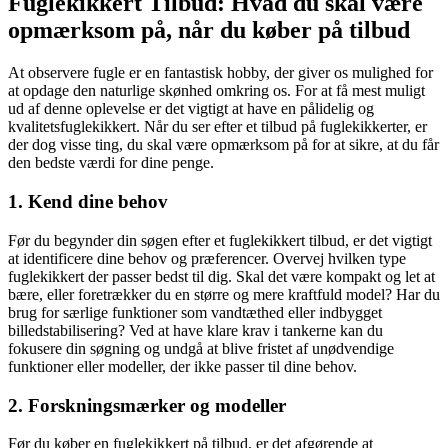
Fuglekikkert Tilbud: Hvad du skal være
opmærksom på, når du køber på tilbud
At observere fugle er en fantastisk hobby, der giver os mulighed for
at opdage den naturlige skønhed omkring os. For at få mest muligt
ud af denne oplevelse er det vigtigt at have en pålidelig og
kvalitetsfuglekikkert. Når du ser efter et tilbud på fuglekikkerter, er
der dog visse ting, du skal være opmærksom på for at sikre, at du får
den bedste værdi for dine penge.
1. Kend dine behov
Før du begynder din søgen efter et fuglekikkert tilbud, er det vigtigt
at identificere dine behov og præferencer. Overvej hvilken type
fuglekikkert der passer bedst til dig. Skal det være kompakt og let at
bære, eller foretrækker du en større og mere kraftfuld model? Har du
brug for særlige funktioner som vandtæthed eller indbygget
billedstabilisering? Ved at have klare krav i tankerne kan du
fokusere din søgning og undgå at blive fristet af unødvendige
funktioner eller modeller, der ikke passer til dine behov.
2. Forskningsmærker og modeller
Før du køber en fuglekikkert på tilbud, er det afgørende at