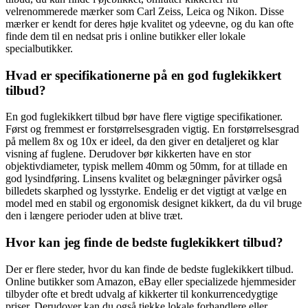
velrenommerede mærker som Carl Zeiss, Leica og Nikon. Disse
mærker er kendt for deres høje kvalitet og ydeevne, og du kan ofte
finde dem til en nedsat pris i online butikker eller lokale
specialbutikker.
Hvad er specifikationerne på en god fuglekikkert
tilbud?
En god fuglekikkert tilbud bør have flere vigtige specifikationer.
Først og fremmest er forstørrelsesgraden vigtig. En forstørrelsesgrad
på mellem 8x og 10x er ideel, da den giver en detaljeret og klar
visning af fuglene. Derudover bør kikkerten have en stor
objektivdiameter, typisk mellem 40mm og 50mm, for at tillade en
god lysindføring. Linsens kvalitet og belægninger påvirker også
billedets skarphed og lysstyrke. Endelig er det vigtigt at vælge en
model med en stabil og ergonomisk designet kikkert, da du vil bruge
den i længere perioder uden at blive træt.
Hvor kan jeg finde de bedste fuglekikkert tilbud?
Der er flere steder, hvor du kan finde de bedste fuglekikkert tilbud.
Online butikker som Amazon, eBay eller specializede hjemmesider
tilbyder ofte et bredt udvalg af kikkerter til konkurrencedygtige
priser. Derudover kan du også tjekke lokale forhandlere eller