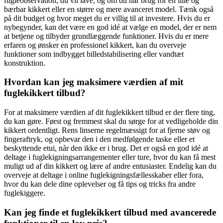
fugleobservation, du vil lave, og om du har brug for en lille og
bærbar kikkert eller en større og mere avanceret model. Tænk også
på dit budget og hvor meget du er villig til at investere. Hvis du er
nybegynder, kan det være en god idé at vælge en model, der er nem
at betjene og tilbyder grundlæggende funktioner. Hvis du er mere
erfaren og ønsker en professionel kikkert, kan du overveje
funktioner som indbygget billedstabilisering eller vandtæt
konstruktion.
Hvordan kan jeg maksimere værdien af mit
fuglekikkert tilbud?
For at maksimere værdien af dit fuglekikkert tilbud er der flere ting,
du kan gøre. Først og fremmest skal du sørge for at vedligeholde din
kikkert ordentligt. Rens linserne regelmæssigt for at fjerne støv og
fingeraftryk, og opbevar den i den medfølgende taske eller et
beskyttende etui, når den ikke er i brug. Det er også en god idé at
deltage i fuglekigningsarrangementer eller ture, hvor du kan få mest
muligt ud af din kikkert og lære af andre entusiaster. Endelig kan du
overveje at deltage i online fuglekigningsfællesskaber eller fora,
hvor du kan dele dine oplevelser og få tips og tricks fra andre
fuglekiggere.
Kan jeg finde et fuglekikkert tilbud med avancerede