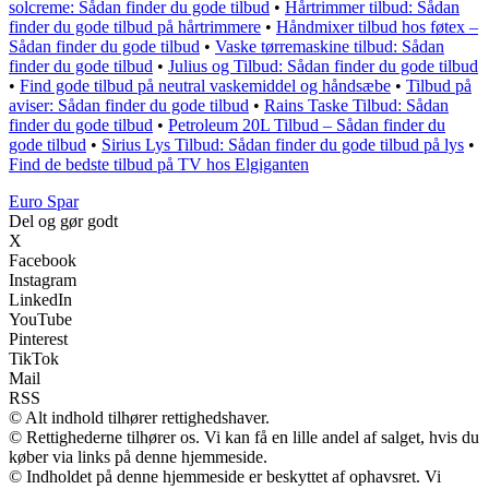
solcreme: Sådan finder du gode tilbud
•
Hårtrimmer tilbud: Sådan
finder du gode tilbud på hårtrimmere
•
Håndmixer tilbud hos føtex –
Sådan finder du gode tilbud
•
Vaske tørremaskine tilbud: Sådan
finder du gode tilbud
•
Julius og Tilbud: Sådan finder du gode tilbud
•
Find gode tilbud på neutral vaskemiddel og håndsæbe
•
Tilbud på
aviser: Sådan finder du gode tilbud
•
Rains Taske Tilbud: Sådan
finder du gode tilbud
•
Petroleum 20L Tilbud – Sådan finder du
gode tilbud
•
Sirius Lys Tilbud: Sådan finder du gode tilbud på lys
•
Find de bedste tilbud på TV hos Elgiganten
Euro Spar
Del og gør godt
X
Facebook
Instagram
LinkedIn
YouTube
Pinterest
TikTok
Mail
RSS
© Alt indhold tilhører rettighedshaver.
© Rettighederne tilhører os. Vi kan få en lille andel af salget, hvis du
køber via links på denne hjemmeside.
© Indholdet på denne hjemmeside er beskyttet af ophavsret. Vi