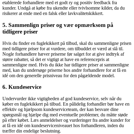
etablerede forhandlere med et godt ry og positiv feedback fra
kunder. Undgå at købe fra ukendte eller tvivlsomme kilder, da du
risikerer at ende med en falsk eller lavkvalitetskikkert.
5. Sammenlign priser og vær opmærksom på
tidligere priser
Hvis du finder en fuglekikkert på tilbud, skal du sammenligne prisen
med tidligere priser for at vurdere, om tilbuddet er værd at slå til.
Nogle forhandlere hæver priserne før salget for at give indtryk af
større rabatter, så det er vigtigt at have en referencepris at
sammenligne med. Hvis du ikke har tidligere priser at sammenligne
med, kan du undersøge priserne hos andre forhandlere for at få en
idé om den generelle prisniveau for den pågældende model.
6. Kundeservice
Undervurder ikke vigtigheden af god kundeservice, selv når du
køber en fuglekikkert på tilbud. En pålidelig forhandler bør have en
effektiv og hjælpsom kundeserviceteam, der kan besvare dine
spørgsmål og hjælpe dig med eventuelle problemer, du måtte støde
på efter købet. Læs anmeldelser og vurderinger fra andre kunder for
at få en idé om kundeserviceniveauet hos forhandleren, inden du
træffer din endelige beslutning.