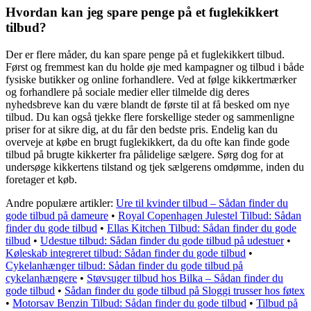
Hvordan kan jeg spare penge på et fuglekikkert
tilbud?
Der er flere måder, du kan spare penge på et fuglekikkert tilbud.
Først og fremmest kan du holde øje med kampagner og tilbud i både
fysiske butikker og online forhandlere. Ved at følge kikkertmærker
og forhandlere på sociale medier eller tilmelde dig deres
nyhedsbreve kan du være blandt de første til at få besked om nye
tilbud. Du kan også tjekke flere forskellige steder og sammenligne
priser for at sikre dig, at du får den bedste pris. Endelig kan du
overveje at købe en brugt fuglekikkert, da du ofte kan finde gode
tilbud på brugte kikkerter fra pålidelige sælgere. Sørg dog for at
undersøge kikkertens tilstand og tjek sælgerens omdømme, inden du
foretager et køb.
Andre populære artikler:
Ure til kvinder tilbud – Sådan finder du
gode tilbud på dameure
•
Royal Copenhagen Julestel Tilbud: Sådan
finder du gode tilbud
•
Ellas Kitchen Tilbud: Sådan finder du gode
tilbud
•
Udestue tilbud: Sådan finder du gode tilbud på udestuer
•
Køleskab integreret tilbud: Sådan finder du gode tilbud
•
Cykelanhænger tilbud: Sådan finder du gode tilbud på
cykelanhængere
•
Støvsuger tilbud hos Bilka – Sådan finder du
gode tilbud
•
Sådan finder du gode tilbud på Sloggi trusser hos føtex
•
Motorsav Benzin Tilbud: Sådan finder du gode tilbud
•
Tilbud på