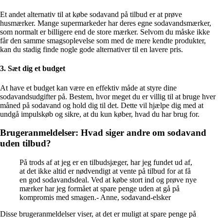
Et andet alternativ til at købe sodavand på tilbud er at prøve
husmærker. Mange supermarkeder har deres egne sodavandsmærker,
som normalt er billigere end de store mærker. Selvom du måske ikke
får den samme smagsoplevelse som med de mere kendte produkter,
kan du stadig finde nogle gode alternativer til en lavere pris.
3. Sæt dig et budget
At have et budget kan være en effektiv måde at styre dine
sodavandsudgifter på. Bestem, hvor meget du er villig til at bruge hver
måned på sodavand og hold dig til det. Dette vil hjælpe dig med at
undgå impulskøb og sikre, at du kun køber, hvad du har brug for.
Brugeranmeldelser: Hvad siger andre om sodavand
uden tilbud?
På trods af at jeg er en tilbudsjæger, har jeg fundet ud af,
at det ikke altid er nødvendigt at vente på tilbud for at få
en god sodavandsdeal. Ved at købe stort ind og prøve nye
mærker har jeg formået at spare penge uden at gå på
kompromis med smagen.- Anne, sodavand-elsker
Disse brugeranmeldelser viser, at det er muligt at spare penge på