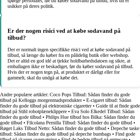
spørge personalet, før du køber sodavand på tilbud, hvis du er
usikker på deres politik.
Er der nogen risici ved at købe sodavand på
tilbud?
Der er normalt ingen specifikke risici ved at købe sodavand på
tilbud, så længe du køber fra en pålidelig butik eller webshop.
Det er altid en god idé at tjekke holdbarhedsdatoen og sikre, at
emballagen ikke er beskadiget, før du køber sodavand på tilbud.
Hvis der er nogen tegn på, at produktet er dårligt eller for
gammelt, skal du undgå at købe det.
Andre populære artikler:
Coco Pops Tilbud: Sådan finder du gode
tilbud på Kelloggs morgenmadsprodukter
•
E-cigaret tilbud: Sådan
finder du gode tilbud på elektroniske cigaretter
•
Guide til at finde gode
tilbud på Stihl robotplæneklippere
•
Eva Solo Elkedel Tilbud: Sådan
finder du gode tilbud
•
Philips Hue tilbud hos Bilka: Sådan finder du
gode tilbud
•
Filcolana Pernilla Tilbud: Sådan finder du gode tilbud
•
Røget Laks Tilbud Netto: Sådan finder du gode tilbud
•
Depeche taske
tilbud: Sådan finder du gode tilbud på depeche bumbags
•
Find gode
tilbud på skagen overnatning
•
Find de bedste tilbud på entrecote
•