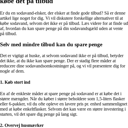
købe det på tilbud
Er du en sodavand-elsker, der elsker at finde gode tilbud? Så er denne
artikel lige noget for dig. Vi vil diskutere forskellige alternativer til at
købe sodavand, selvom det ikke er på tilbud. Læs videre for at finde ud
af, hvordan du kan spare penge på din sodavandsgæld uden at vente
på tilbud.
Selv med mindre tilbud kan du spare penge
Det er vigtigt at huske, at selvom sodavand ikke er på tilbud, betyder
det ikke, at du ikke kan spare penge. Der er stadig flere måder at
reducere dine sodavandsomkostninger på, og vi vil præsentere dig for
nogle af dem.
1. Køb stort ind
En af de enkleste måder at spare penge på sodavand er at købe det i
større mængder. Når du køber i større beholdere som 1,5-liters flasker
eller 6-pakker, vil du ofte opleve en lavere pris pr. enhed sammenlignet
med at købe enkeltflasker. Selvom det kan være en større investering i
starten, vil det spare dig penge på lang sigt.
2. Overvej husmærker