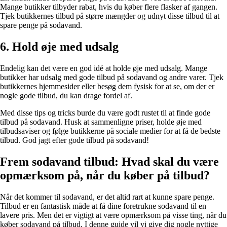
Mange butikker tilbyder rabat, hvis du køber flere flasker af gangen.
Tjek butikkernes tilbud på større mængder og udnyt disse tilbud til at
spare penge på sodavand.
6. Hold øje med udsalg
Endelig kan det være en god idé at holde øje med udsalg. Mange
butikker har udsalg med gode tilbud på sodavand og andre varer. Tjek
butikkernes hjemmesider eller besøg dem fysisk for at se, om der er
nogle gode tilbud, du kan drage fordel af.
Med disse tips og tricks burde du være godt rustet til at finde gode
tilbud på sodavand. Husk at sammenligne priser, holde øje med
tilbudsaviser og følge butikkerne på sociale medier for at få de bedste
tilbud. God jagt efter gode tilbud på sodavand!
Frem sodavand tilbud: Hvad skal du være
opmærksom på, når du køber på tilbud?
Når det kommer til sodavand, er det altid rart at kunne spare penge.
Tilbud er en fantastisk måde at få dine foretrukne sodavand til en
lavere pris. Men det er vigtigt at være opmærksom på visse ting, når du
køber sodavand på tilbud. I denne guide vil vi give dig nogle nyttige