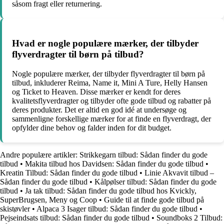
såsom fragt eller returnering.
Hvad er nogle populære mærker, der tilbyder
flyverdragter til børn på tilbud?
Nogle populære mærker, der tilbyder flyverdragter til børn på
tilbud, inkluderer Reima, Name it, Mini A Ture, Helly Hansen
og Ticket to Heaven. Disse mærker er kendt for deres
kvalitetsflyverdragter og tilbyder ofte gode tilbud og rabatter på
deres produkter. Det er altid en god idé at undersøge og
sammenligne forskellige mærker for at finde en flyverdragt, der
opfylder dine behov og falder inden for dit budget.
Andre populære artikler:
Strikkegarn tilbud: Sådan finder du gode
tilbud
•
Makita tilbud hos Davidsen: Sådan finder du gode tilbud
•
Kreatin Tilbud: Sådan finder du gode tilbud
•
Linie Akvavit tilbud –
Sådan finder du gode tilbud
•
Kålpølser tilbud: Sådan finder du gode
tilbud
•
Ja tak tilbud: Sådan finder du gode tilbud hos Kvickly,
SuperBrugsen, Meny og Coop
•
Guide til at finde gode tilbud på
skistøvler
•
Alpaca 3 Isager tilbud: Sådan finder du gode tilbud
•
Pejseindsats tilbud: Sådan finder du gode tilbud
•
Soundboks 2 Tilbud: