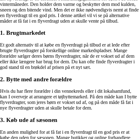
vintermåneder. Den holder dem varme og beskytter dem mod kulden,
sneen og den bitende vind. Men det er ikke nødvendigvis nemt at finde
en flyverdragt til en god pris. I denne artikel vil vi se på alternative
måder at få fat i en flyverdragt uden at skulle vente på tilbud.
1. Brugtmarkedet
Et godt alternativ til at købe en flyverdragt på tilbud er at lede efter
brugte flyverdragter på forskellige online markedspladser. Mange
forældre sælger deres børns flyverdragter, når de er vokset ud af dem
eller ikke længere har brug for dem. Du kan ofte finde flyverdragter i
god stand til en brøkdel af prisen på et nyt sæt.
2. Bytte med andre forældre
Hvis du har flere forældre i din vennekreds eller i dit lokalsamfund,
kan I overveje at arrangere et tøjbyttemarked. På den måde kan I bytte
flyverdragter, som jeres børn er vokset ud af, og på den måde få fat i
nye flyverdragter uden at skulle betale for dem.
3. Køb ude af sæsonen
En anden mulighed for at få fat i en flyverdragt til en god pris er at
købe den uden for sæsonen. Mange butikker og online forhandlere